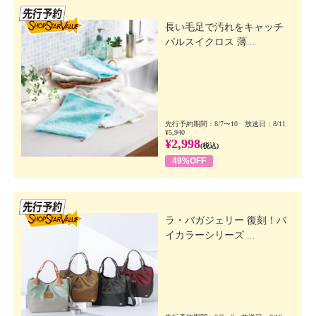
先行SSV
長い毛足で汚れをキャッチ
パルスイクロス 薄...
先行予約期間：8/7〜10 放送日：8/11
¥5,940
¥2,998
(税込)
49%OFF
先行SSV
ラ・バガジェリー 復刻！バ
イカラーシリーズ ...