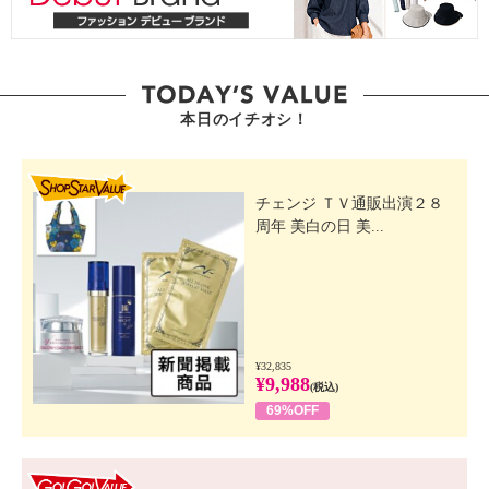
本日のイチオシ！
SHOP STAR VALUE
チェンジ ＴＶ通販出演２８
周年 美白の日 美...
¥32,835
¥9,988
(税込)
69%OFF
GO! GO! VALUE