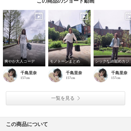
この商品のショート動画
爽やか大人コーデ
モノトーンまとめ
シックな綺
千島里奈
千島里奈
千島里奈
157cm
157cm
157cm
一覧を見る
この商品について