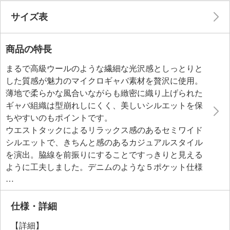
サイズ表
商品の特長
まるで高級ウールのような繊細な光沢感としっとりと
した質感が魅力のマイクロギャバ素材を贅沢に使用。
薄地で柔らかな風合いながらも緻密に織り上げられた
ギャバ組織は型崩れしにくく、美しいシルエットを保
ちやすいのもポイントです。
ウエストタックによるリラックス感のあるセミワイド
シルエットで、きちんと感のあるカジュアルスタイル
を演出。脇線を前振りにすることですっきりと見える
ように工夫しました。デニムのような５ポケット仕様
とリベットのアクセントがカジュアル感を添えます。
裾はドローストリングを配しており、シルエットの調
整が可能。後ろウエストをゴム仕様にしており、窮屈
仕様・詳細
に感じにくいのも魅力的です。
【詳細】