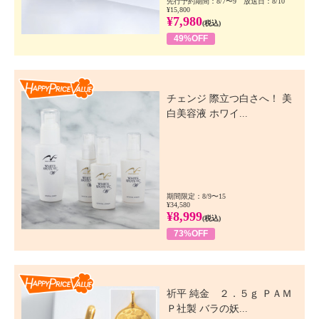
先行予約期間：8/7〜9 放送日：8/10
¥15,800
¥7,980
(税込)
49%OFF
Happy Price Value
チェンジ 際立つ白さへ！ 美
白美容液 ホワイ...
期間限定：8/9〜15
¥34,580
¥8,999
(税込)
73%OFF
Happy Price Value
祈平 純金 ２．５ｇ ＰＡＭ
Ｐ社製 バラの妖...