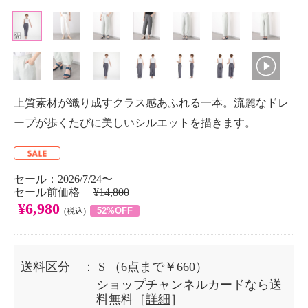
上質素材が織り成すクラス感あふれる一本。流麗なドレ
ープが歩くたびに美しいシルエットを描きます。
セール：2026/7/24〜
セール前価格
¥14,800
¥6,980
52%OFF
(税込)
送料区分
： S
（6点まで￥660）
ショップチャンネルカードなら送
料無料［
詳細
］