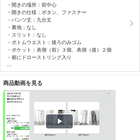
・開きの場所：前中心
●目安対応身長：１６０ｃｍ以下
・開きの仕様：ボタン、ファスナー
・パンツ丈：九分丈
・裏地：なし
・スリット：なし
・ボトムウエスト：後ろのみゴム
・ポケット：表側（前）３個、表側（後）２個
・裾にドローストリング入り
・ホワイトのみ裏地（総裏）有り
【素材】
＜ホワイト、サックスグレー、チャコール杢＞ポリエ
商品動画を見る
ステル８０％、レーヨン２０％
・裏地：＜ホワイト＞ポリエステル１００％
【メンテナンス（絵表示ラベル）】
・洗濯機：可
・漂白処理：塩素系・酸素系漂白不可
・タンブル乾燥：不可
Play
・自然乾燥：日陰の吊り干し
・アイロン仕上げ：可（中温）