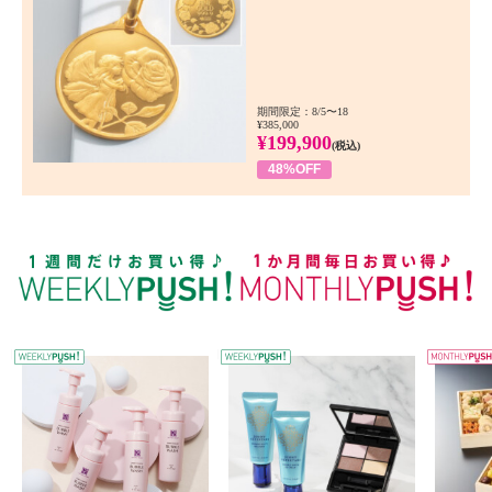
期間限定：8/5〜18
¥385,000
¥199,900
(税込)
48%OFF
WEEKLY PUSH
W