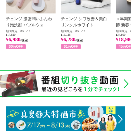
チェンジ 濃密潤いふんわ
チェンジ シワ改善＆美白
＜早期
り泡洗顔 バブルウォ...
リンクルホワイト ...
節 新春
期間限定：8/7〜13
期間限定：8/7〜13
期間限定：8
¥17,820
¥16,126
¥34,800
¥6,980
¥6,280
¥18,98
(税込)
(税込)
60%OFF
61%OFF
45%OF