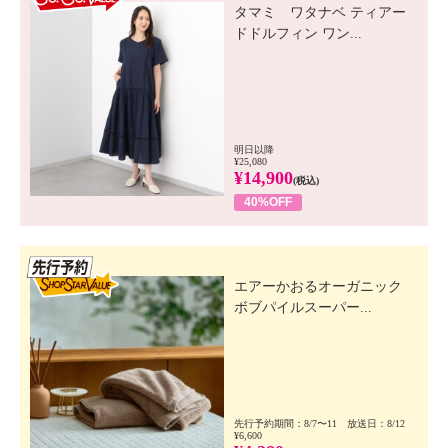
タマミ ワタナベ ティアー
ドドルフィン ワン...
明日以降
¥25,080
¥14,900
(税込)
40%OFF
先行SSV
エアーかおるオーガニック
ボブパイルスーパー...
先行予約期間：8/7〜11 放送日：8/12
¥6,600