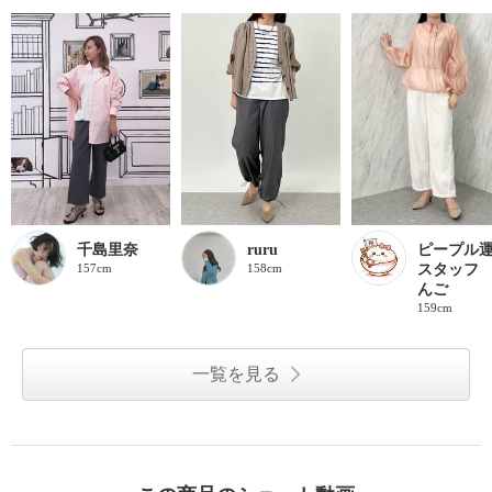
千島里奈
ruru
ピープル
157cm
158cm
スタッフ
んご
159cm
一覧を見る