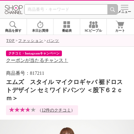
SHOP CHANNEL 
メニュー
商品を探す
本日お買得
番組表
SCピープル
カート
TOP
ファッション
パンツ
クチコミ・Instagramキャンペーン
ネ
クーポンが当たるチャンス！
ネ
商品番号：817211
エムズ スタイル マイクロギャバ 裾ドロス
トデザイン セミワイドパンツ ＜股下６２ｃ
ｍ＞
（
12件のクチコミ
）