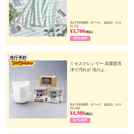
先行予約期間：8/7〜11 放送日：8/12
¥5,720
¥3,700
(税込)
35%OFF
先行SSV
ミセスクレンリー 高濃度洗
浄で汚れが 滝のよ...
先行予約期間：8/7〜12 放送日：8/13
¥12,800
¥4,980
(税込)
61%OFF