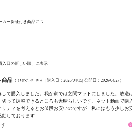
。複数枚お求めいただけ
きます。
ーカー保証付き商品につ
＃３０７１ハニー
購入日の新しい順」に表示
ト商品
（
ひめたそ
さん | 購入日：2026/04/15| 公開日：2026/04/27）
れして購入しました。我が家では玄関マットにしました。放送
。切って調整できるところも素晴らしいです。ネット動画で購
オリティを考えるとお値段お安いのですが 私にはもう少しお
感動しております
ます