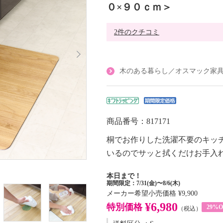
０×９０ｃｍ＞
2件のクチコミ
木のある暮らし／オスマック家
商品番号：817171
桐でお作りした洗濯不要のキッ
いるのでサッと拭くだけお手入
本日まで！
期間限定：7/31(金)〜8/6(木)
メーカー希望小売価格
¥9,900
¥6,980
特別価格
29%O
（税込）