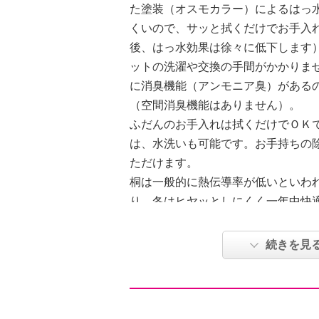
た塗装（オスモカラー）によるはっ
くいので、サッと拭くだけでお手入
後、はっ水効果は徐々に低下します
ットの洗濯や交換の手間がかかりま
に消臭機能（アンモニア臭）がある
（空間消臭機能はありません）。
ふだんのお手入れは拭くだけでＯＫ
は、水洗いも可能です。お手持ちの
ただけます。
桐は一般的に熱伝導率が低いといわ
り、冬はヒヤッとしにくく一年中快
す。表面がフラットなので、掃除機
滑り止め付きでズレにくくなってい
続きを見
玄関や洗面所などでお使いいただく
使わない時はクルクルと丸めてコン
カッターでカットもできるのでサイ
（カットした後は、ケガ防止のため