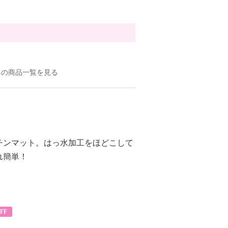
具の商品一覧を見る
チンマット。はっ水加工をほどこして
れ簡単！
FF