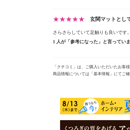
・火気や熱器具の付近での設置・使
・床暖房・ホットカーペット等の上
い
玄関マットとし
・設置・収納の際に板と板の隙間に
さらさらしていて足触りも良いです
をつけてください
【原産国（地）】
1 人が「参考になった」と言ってい
・日本製
「クチコミ」は、ご購入いただいたお客様
商品情報については「基本情報」にてご確