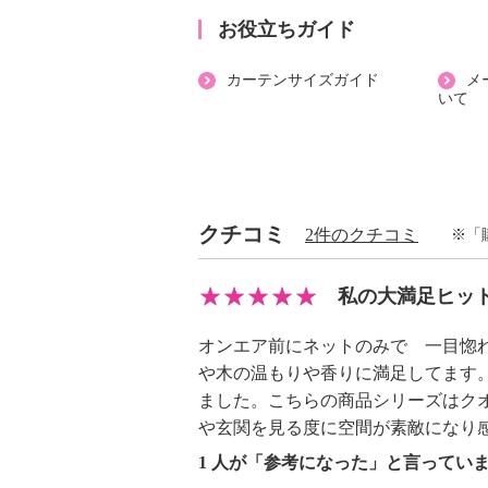
で丸く削ってからご使用ください）
お役立ちガイド
れば並べてお使いいただくこともで
カーテンサイズガイド
メ
いて
【素材】
・天然木（桐材）
・表面加工：オスモカラー 本体／
【サイズ】
クチコミ
・約６０×９０ｃｍ
2件のクチコミ
※「
【重さ】
・約１，０００ｇ
私の大満足ヒッ
【同梱書類】
オンエア前にネットのみで 一目惚
・取扱説明書
や木の温もりや香りに満足してます
【メンテナンス（ケアラベル）】
ました。こちらの商品シリーズはク
※詳細は取扱説明書を参照
や玄関を見る度に空間が素敵になり
【使用上の注意】
1 人が「参考になった」と言ってい
※詳細は取扱説明書を参照