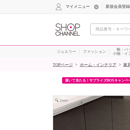
マイメニュー
新規会員登録
心おどる、瞬
靴・バ
ジュエリー
ファッション
小物・イ
SALE
>
>
TOPページ
ホーム・インテリア
家
ンを2回プレゼント！
届いて当たる！サプライズBOXキャンペ
Zoom