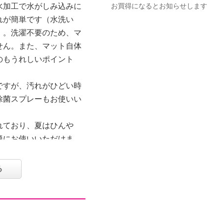
水加工で水がしみ込みに
お買得になるとお知らせします
れが簡単です（水洗い
）。洗濯不要のため、マ
せん。また、マット自体
のもうれしいポイント
ですが、汚れがひどい時
除菌スプレーもお使いい
れており、夏はひんや
適にお使いいただけま
がけもらくらく。裏面は
ます。キッチン以外にも
る
のもおすすめ。
パクトに収納できます。
ズの微調整も可能です
角をサンドペーパーなど