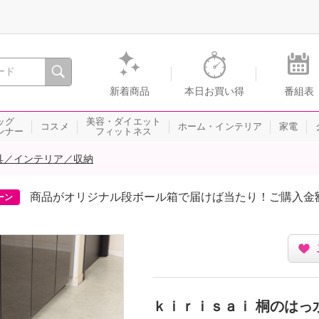
間を。通販・テレビショッピングのショップチャンネル
新着商品
本日お買い得
番組表
ッグ
美容・ダイエット
コスメ
ホーム・インテリア
家電
ンナー
フィットネス
具／インテリア／収納
商品がオリジナル段ボール箱で届けば当たり！ご購入金
ーン
ｋｉｒｉｓａｉ 桐のはっ