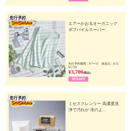
先行SSV
エアーかおるオーガニック
ボブパイルスーパー...
先行予約期間：8/7〜11 放送日：8/12
¥5,720
¥3,700
(税込)
35%OFF
先行SSV
ミセスクレンリー 高濃度洗
浄で汚れが 滝のよ...