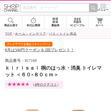
SHOP CHANNEL 
メニュー
商品を探す
本日お買得
番組表
SCピープル
カート
TOP
ホーム・インテリア
バス／トイレ用品
テレビアプリを使おうキャンペーン
届
8月は500円クーポンを2回プレゼント！
ご
商品番号：817169
ｋｉｒｉｓａｉ 桐のはっ水・消臭 トイレマ
ット ＜６０×８０ｃｍ＞
（
4件のクチコミ
）