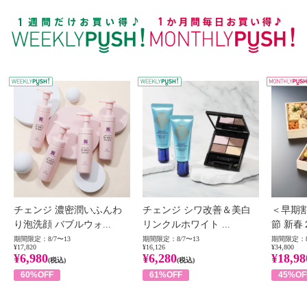
WEEKLY PUSH
W
チェンジ 濃密潤いふんわ
チェンジ シワ改善＆美白
＜早期
り泡洗顔 バブルウォ...
リンクルホワイト ...
節 新春
期間限定：8/7〜13
期間限定：8/7〜13
期間限定：8
¥17,820
¥16,126
¥34,800
¥6,980
¥6,280
¥18,98
(税込)
(税込)
60%OFF
61%OFF
45%OF