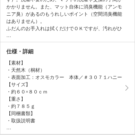
かかりません。また、マット自体に消臭機能（アンモ
ニア臭）があるのもうれしいポイント（空間消臭機能
はありません）。
ふだんのお手入れは拭くだけでＯＫですが、汚れがひ
どい時は、水洗いも可能です。お手持ちの除菌スプレ
ーもお使いいただけます。
桐は一般的に熱伝導率が低いといわれており、夏はひ
仕様・詳細
んやり、冬はヒヤッとしにくく一年中快適にお使いい
【素材】
ただけます。表面がフラットなので、掃除機がけもら
・天然木（桐材）
くらく。裏面は滑り止め付きでズレにくくなっていま
・表面加工：オスモカラー 本体／＃３０７１ハニー
す。
【サイズ】
使わない時はクルクルと丸めてコンパクトに収納でき
・約６０×８０ｃｍ
ます。カッターでカットもできるのでサイズの微調整
【重さ】
も可能です（カットした後は、ケガ防止のため角をサ
・約７８５ｇ
ンドペーパーなどで丸く削ってからご使用くださ
【同梱書類】
い）。
・取扱説明書
【メンテナンス（ケアラベル）】