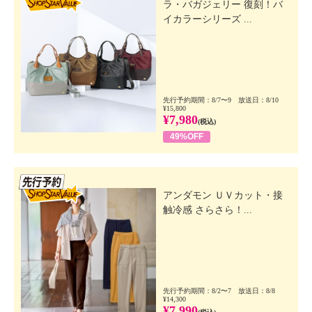
ラ・バガジェリー 復刻！バ
イカラーシリーズ ...
先行予約期間：8/7〜9 放送日：8/10
¥15,800
¥7,980
(税込)
49%OFF
先行SSV
アンダモン ＵＶカット・接
触冷感 さらさら！...
先行予約期間：8/2〜7 放送日：8/8
¥14,300
¥7,990