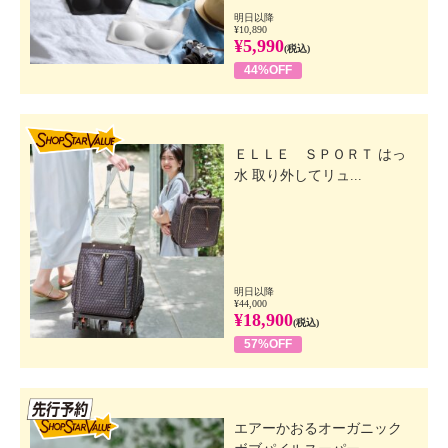
明日以降
¥10,890
¥5,990
(税込)
44%OFF
SHOP STAR VALUE
ＥＬＬＥ ＳＰＯＲＴ はっ
水 取り外してリュ...
明日以降
¥44,000
¥18,900
(税込)
57%OFF
先行SSV
エアーかおるオーガニック