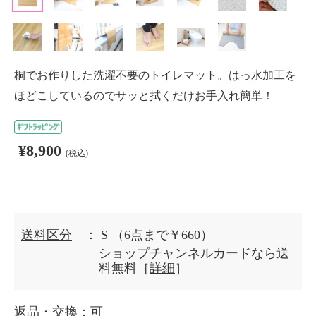
桐でお作りした洗濯不要のトイレマット。はっ水加工を
ほどこしているのでサッと拭くだけお手入れ簡単！
¥8,900
(税込)
送料区分
： S
（6点まで￥660）
ショップチャンネルカードなら送
料無料［
詳細
］
返品・交換
：可