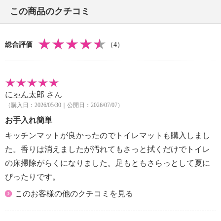
※詳細は取扱説明書を参照
この商品のクチコミ
【使用上の注意】
※詳細は取扱説明書を参照
・火気や熱器具の付近での設置・使用はしないでくだ
総合評価
（4）
さい
・床暖房・ホットカーペット等の上では使用しないで
ください
・設置・収納の際に板と板の隙間に指をはさまないよ
にゃん太郎
さん
うに気をつけてください
（購入日：2026/05/30｜公開日：2026/07/07）
【原産国（地）】
・日本製
お手入れ簡単
キッチンマットが良かったのでトイレマットも購入しまし
た。香りは消えましたが汚れてもさっと拭くだけでトイレ
の床掃除がらくになりました。足もともさらっとして夏に
ぴったりです。
このお客様の他のクチコミを見る