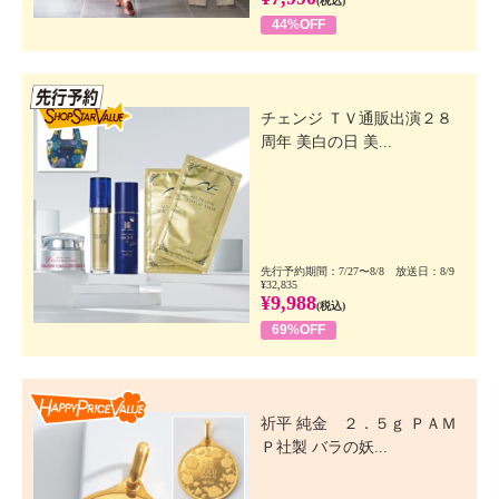
(税込)
44%OFF
先行SSV
チェンジ ＴＶ通販出演２８
周年 美白の日 美...
先行予約期間：7/27〜8/8 放送日：8/9
¥32,835
¥9,988
(税込)
69%OFF
Happy Price Value
祈平 純金 ２．５ｇ ＰＡＭ
Ｐ社製 バラの妖...