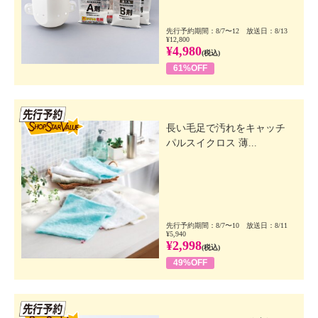
先行予約期間：8/7〜12 放送日：8/13
¥12,800
¥4,980
(税込)
61%OFF
先行SSV
長い毛足で汚れをキャッチ
パルスイクロス 薄...
先行予約期間：8/7〜10 放送日：8/11
¥5,940
¥2,998
(税込)
49%OFF
先行SSV