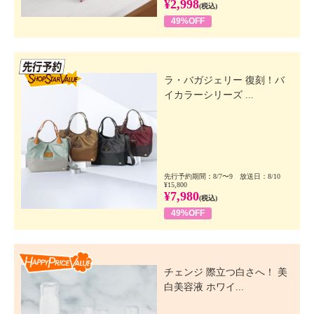
¥2,998
(税込)
49%OFF
先行SSV
ラ・バガジェリー 復刻！バ
イカラーシリーズ ...
先行予約期間：8/7〜9 放送日：8/10
¥15,800
¥7,980
(税込)
49%OFF
Happy Price Value
チェンジ 際立つ白さへ！ 美
白美容液 ホワイ...