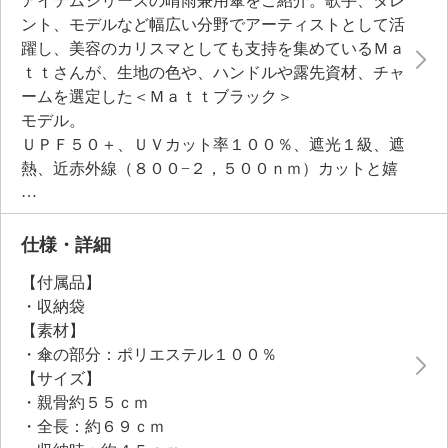
アイテムシリーズの晴雨兼用傘をご紹介。歌手、タレ
ント、モデルなど幅広い分野でアーティストとして活
躍し、美容のカリスマとしても支持を集めているＭａ
ｔｔさんが、生地の色や、ハンドルや露先資材、チャ
ームを選定した＜Ｍａｔｔブラック＞
モデル。
ＵＰＦ５０＋、ＵＶカット率１００％、遮光１級、遮
熱、近赤外線（８００−２，５００ｎｍ）カットと嬉
しい機能がつまっています。
軽量で丈夫なグラスファイバー素材を使用した８本骨
構造。上品でマットな質感の持ち手と表生地が魅力的
仕様・詳細
です。長傘のようにも折りたたみ傘のようにも折りた
【付属品】
ためる２ＷＡＹ仕様で、外出時にも慌てずしまえる、
・収納袋
使いやすいつくりもポイント。
【素材】
夏のお出かけやレジャー、通勤通学時の紫外線対策
・傘の部分：ポリエステル１００％
に、猛暑対策としても重宝する一品です。
【サイズ】
・親骨約５５ｃｍ
・全長：約６９ｃｍ