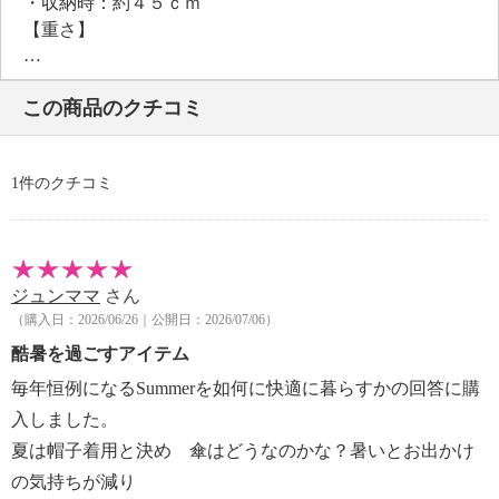
・収納時：約４５ｃｍ
【重さ】
・約４００ｇ
【使用上の注意】
この商品のクチコミ
・飾り加工部分は完全な防水はっ水加工が難しい為、
水が浸み込む場合あり。
【原産国（地）】
1件のクチコミ
・中国製
※表記数値は生地の一部の結果であり、製品全体の性
能を保証するものではありません
ジュンママ
さん
※ＪＩＳ Ｌ １９２５、ＪＩＳ Ｌ １０５５ Ａ
（購入日：2026/06/26｜公開日：2026/07/06）
法
酷暑を過ごすアイテム
毎年恒例になるSummerを如何に快適に暮らすかの回答に購
入しました。
夏は帽子着用と決め 傘はどうなのかな？暑いとお出かけ
の気持ちが減り