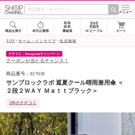
SHOP CHANNEL 
メニュー
商品を探す
本日お買得
番組表
SCピープル
カート
TOP
ホーム・インテリア
生活雑貨
クチコミ・Instagramキャンペーン
ネ
クーポンが当たるチャンス！
ネ
商品番号：817038
サンブロックラボ 遮夏クール晴雨兼用傘 ＜
２段２ＷＡＹ Ｍａｔｔブラック＞
1件のクチコミ