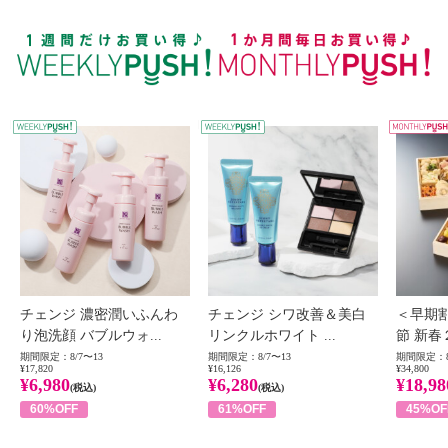
WEEKLY PUSH
W
チェンジ 濃密潤いふんわ
チェンジ シワ改善＆美白
＜早期
り泡洗顔 バブルウォ...
リンクルホワイト ...
節 新春
期間限定：8/7〜13
期間限定：8/7〜13
期間限定：8
¥17,820
¥16,126
¥34,800
¥6,980
¥6,280
¥18,98
(税込)
(税込)
60%OFF
61%OFF
45%OF