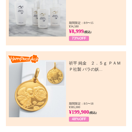
期間限定：8/9〜15
¥34,580
¥8,999
(税込)
73%OFF
Happy Price Value
祈平 純金 ２．５ｇ ＰＡＭ
Ｐ社製 バラの妖...
期間限定：8/5〜18
¥385,000
¥199,900
(税込)
48%OFF