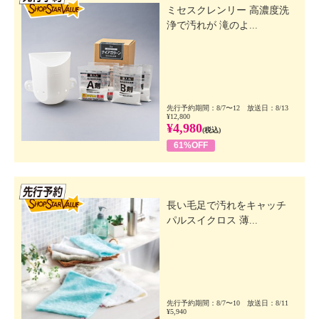
ミセスクレンリー 高濃度洗
浄で汚れが 滝のよ...
先行予約期間：8/7〜12 放送日：8/13
¥12,800
¥4,980
(税込)
61%OFF
先行SSV
長い毛足で汚れをキャッチ
パルスイクロス 薄...
先行予約期間：8/7〜10 放送日：8/11
¥5,940