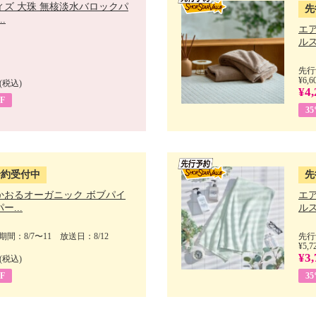
ィズ 大珠 無核淡水バロックパ
先
.
エ
ルス
先行
¥6,6
(税込)
¥4,
F
3
予約受付中
先
かおるオーガニック ボブパイ
エ
ー...
ルス
間：8/7〜11 放送日：8/12
先行
¥5,7
¥3,
(税込)
F
3