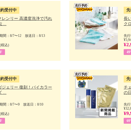
予約受付中
先
クレンリー 高濃度洗浄で汚れ
長
...
クロ
間：8/7〜12 放送日：8/13
先行
¥5,9
¥2,
(税込)
F
4
予約受付中
先
ガジェリー 復刻！バイカラー
チ
...
の日 
間：8/7〜9 放送日：8/10
先行
¥32,
¥9,
(税込)
F
6