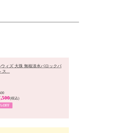
ルウィズ 大珠 無核淡水バロックパ
ス...
500
,500
(税込)
7%OFF