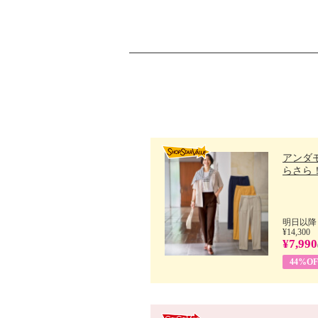
アンダ
らさら！.
明日以降
¥14,300
¥7,990
44%OF