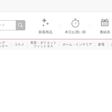
録
、瞬間を。通販・テレビショッピングのショップチャンネル
新着商品
本日お買い得
番組表
ッグ
美容・ダイエット
コスメ
ホーム・インテリア
家電
ンナー
フィットネス