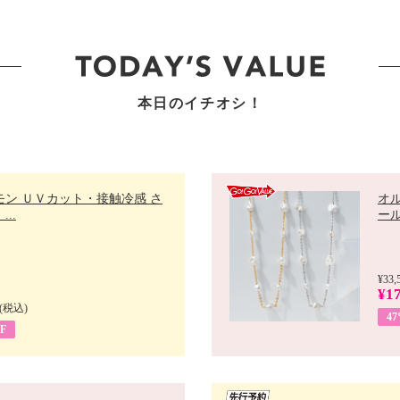
本日のイチオシ！
モン ＵＶカット・接触冷感 さ
オ
..
ール 
¥33,
¥17
(税込)
4
F