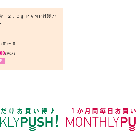
金 ２．５ｇ ＰＡＭＰ社製 バ
.
8/5〜18
900
(税込)
F