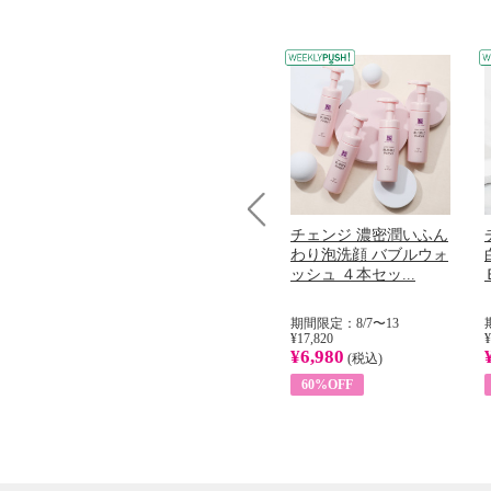
コラーゲン
オリタリア社 エキスト
チェンジ 濃密潤いふん
Prev
加熱２５度
ラバージン オリーブオ
わり泡洗顔 バブルウォ
...
イル （ノンフィ...
ッシュ ４本セッ...
31
期間限定：8/1〜31
期間限定：8/7〜13
¥22,400
¥17,820
¥
¥8,200
¥6,980
)
(税込)
(税込)
63%OFF
60%OFF