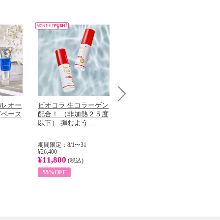
ル オー
ビオコラ 生コラーゲン
オリタリア社 エキスト
チ
Next
グペース
配合！ （非加熱２５度
ラバージン オリーブオ
わ
.
以下） 弾むよう...
イル （ノンフィ...
ッ
期間限定：8/1〜31
期間限定：8/1〜31
期
¥26,400
¥22,400
¥17
¥11,800
¥8,200
¥6
(税込)
(税込)
55%OFF
63%OFF