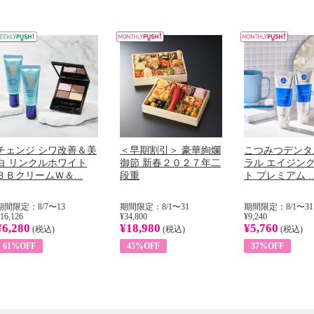
チェンジ シワ改善＆美
＜早期割引＞ 豪華絢爛
こつみつデンタ
白 リンクルホワイト
御節 新春２０２７年二
ラル エイジン
ＢＢクリームＷ＆...
段重
ト プレミアム ..
期間限定：8/7〜13
期間限定：8/1〜31
期間限定：8/1〜31
16,126
¥34,800
¥9,240
¥6,280
¥18,980
¥5,760
(税込)
(税込)
(税込)
61%OFF
45%OFF
37%OFF