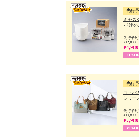
先行
ミセス
が 滝のよ
先行予約期
¥12,800
¥4,980
61%OF
先行
ラ・バ
シリーズ 
先行予約期
¥15,800
¥7,980
49%OF