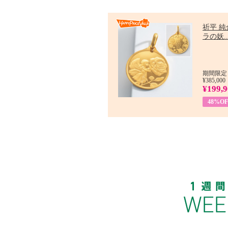
祈平 純
ラの妖..
期間限定：
¥385,000
¥199,
48%OF