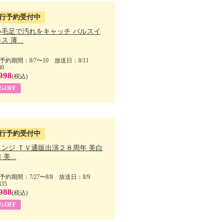
行予約受付中
い毛足で汚れをキャッチ パルスイ
ス 薄...
予約期間：8/7〜10 放送日：8/11
40
998
(税込)
9%OFF
行予約受付中
ェンジ ＴＶ通販出演２８周年 美白
美...
予約期間：7/27〜8/8 放送日：8/9
835
988
(税込)
9%OFF