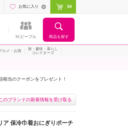
¥0
お気に入り
商品を探す
SCピープル
旅・趣味・暮らし
グルメ・お酒
コレクターズ
額相当のクーポンをプレゼント！
このブランドの新着情報を受け取る
リア 保冷巾着おにぎりポーチ