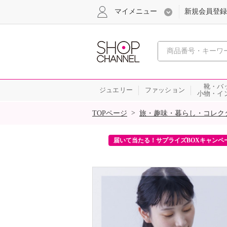
マイメニュー
新規会員登録
心おどる、瞬
靴・バ
ジュエリー
ファッション
小物・イ
SALE
>
TOPページ
旅・趣味・暮らし・コレク
ンを2回プレゼント！
届いて当たる！サプライズBOXキャンペ