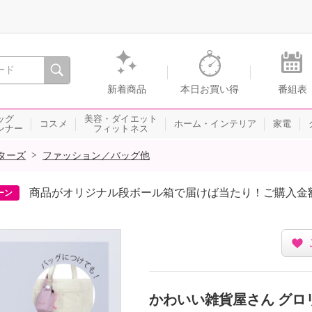
間を。通販・テレビショッピングのショップチャンネル
新着商品
本日お買い得
番組表
ッグ
美容・ダイエット
コスメ
ホーム・インテリア
家電
ンナー
フィットネス
>
ターズ
ファッション／バッグ他
商品がオリジナル段ボール箱で届けば当たり！ご購入金
ーン
かわいい雑貨屋さん グロ