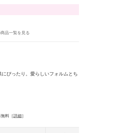
の商品一覧を見る
供にぴったり。愛らしいフォルムとち
。
料無料［
詳細
］