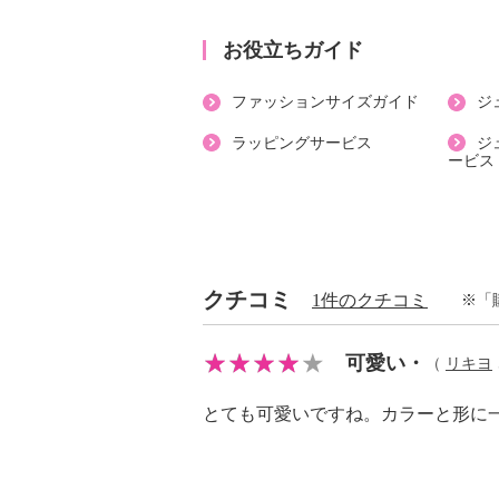
・個体差あり
【原産国（地）】
お役立ちガイド
・中国製
ファッションサイズガイド
ジ
ラッピングサービス
ジ
ービス
クチコミ
1件のクチコミ
※「
可愛い・
（
リキヨ
とても可愛いですね。カラーと形に