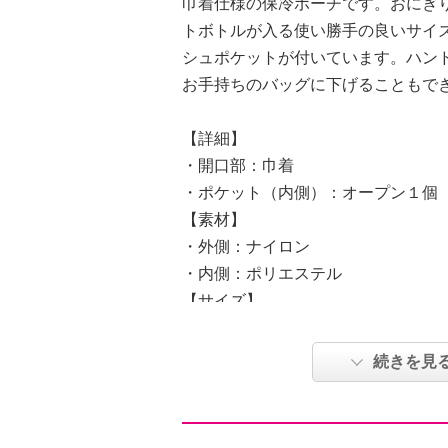
巾着仕様の保冷ポーチです。おにぎ
トボトルが入る使い勝手の良いサイ
シュポケットが付いています。ハン
お手持ちのバッグに下げることもで
【詳細】
・開口部：巾着
・ポケット（内側）：オープン１個
【素材】
・外側：ナイロン
・内側：ポリエステル
【サイズ】
・約縦１５ｃｍ×最大横１４ｃｍ×マ
・Ａ４サイズ：不可
続きを見
【重さ】
・約３０ｇ
【個体差あり】