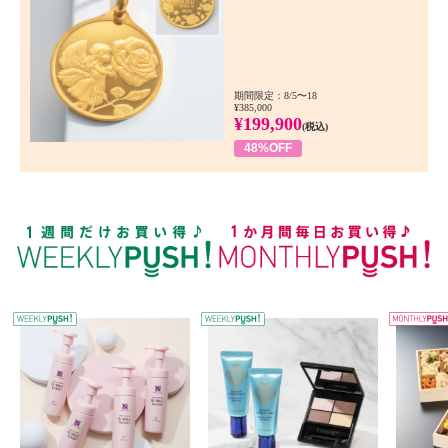
期間限定：8/5〜18
¥385,000
¥199,900
(税込)
48%OFF
WEEKLY PUSH
W