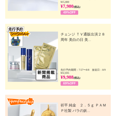
¥15,800
¥7,980
(税込)
49%OFF
先行SSV
チェンジ ＴＶ通販出演２８
周年 美白の日 美...
先行予約期間：7/27〜8/8 放送日：8/9
¥32,835
¥9,988
(税込)
69%OFF
Happy Price Value
祈平 純金 ２．５ｇ ＰＡＭ
Ｐ社製 バラの妖...