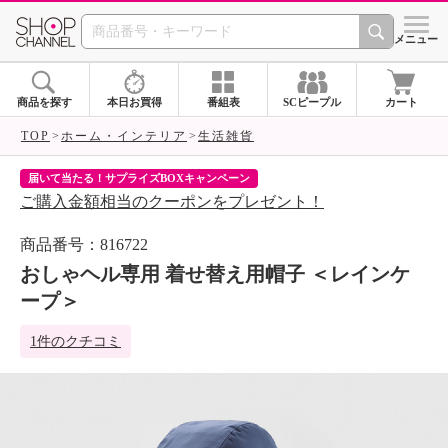
SHOP CHANNEL 
メニュー
商品を探す
本日お買得
番組表
SCピープル
カート
TOP
ホーム・インテリア
生活雑貨
届いて当たる！サプライズBOXキャンペーン
ク
ご購入金額相当のクーポンをプレゼント！
ク
商品番号：816722
おしゃヘル専用 着せ替え用帽子 ＜レインケ
ープ＞
1件のクチコミ