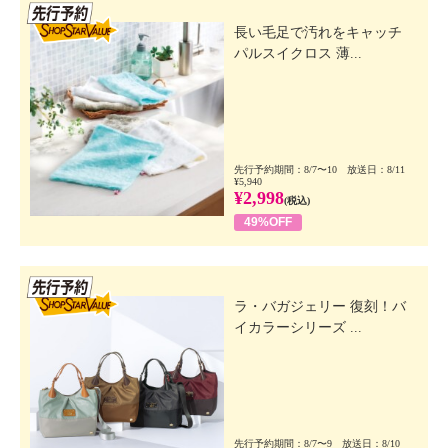
先行SSV
長い毛足で汚れをキャッチ
パルスイクロス 薄...
先行予約期間：8/7〜10 放送日：8/11
¥5,940
¥2,998
(税込)
49%OFF
先行SSV
ラ・バガジェリー 復刻！バ
イカラーシリーズ ...
先行予約期間：8/7〜9 放送日：8/10