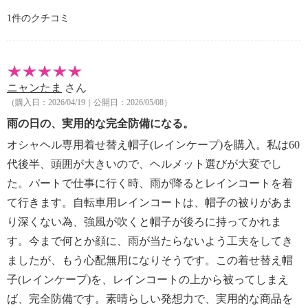
・ウエットクリーニング：可
1件のクチコミ
【メンテナンス】
※詳細は取扱説明書参照
【使用上の注意】
※詳細は取扱説明書参照
ニャンたま
さん
・本商品は指定のヘルメットに装着する自転車ヘルメ
（購入日：2026/04/19｜公開日：2026/05/08）
ット用帽子「おしゃヘル（Ｒ）（ヘルメットカバ
ー）」です
雨の日の、実用的な完全防備になる。
。
オシャヘル専用着せ替え帽子(レインケープ)を購入。私は60
その用途のみで使用してください。また、「自転車
代後半、頭囲が大きいので、ヘルメット選びが大変でし
ヘルメット・おしゃヘル（Ｒ）（ヘルメット）」以外
た。パートで仕事に行く時、雨が降るとレインコートを着
の
て行きます。自転車用レインコートは、帽子の被りがあま
ヘルメットに本品をかぶせないでください。
【同梱書類】
り深くない為、強風が吹くと帽子が後ろに持ってかれま
・取扱説明書
す。今まで何とか顔に、雨が当たらないよう工夫をしてき
【保証（有無）、保証期間】
ましたが、もう心配無用になりそうです。この着せ替え帽
・なし
子(レインケープ)を、レインコートの上から被ってしまえ
【原産国（地）】
ば、完全防備です。素晴らしい発想力で、実用的な商品を
・中国製