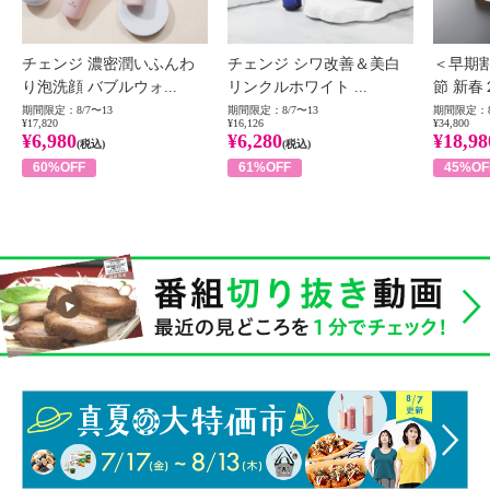
チェンジ 濃密潤いふんわ
チェンジ シワ改善＆美白
＜早期
り泡洗顔 バブルウォ...
リンクルホワイト ...
節 新春
期間限定：8/7〜13
期間限定：8/7〜13
期間限定：8
¥17,820
¥16,126
¥34,800
¥6,980
¥6,280
¥18,98
(税込)
(税込)
60%OFF
61%OFF
45%OF