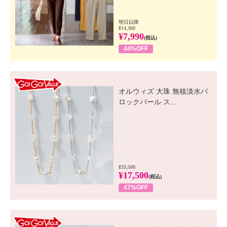
明日以降
¥14,300
¥7,990
(税込)
44%OFF
GO! GO! VALUE
オルウィズ 大珠 無核淡水バ
ロックパール ス...
¥33,500
¥17,500
(税込)
47%OFF
GO! GO! VALUE