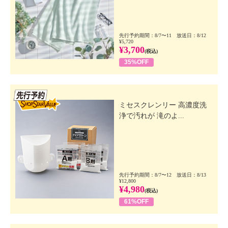
先行予約期間：8/7〜11 放送日：8/12
¥5,720
¥3,700
(税込)
35%OFF
先行SSV
ミセスクレンリー 高濃度洗
浄で汚れが 滝のよ...
先行予約期間：8/7〜12 放送日：8/13
¥12,800
¥4,980
(税込)
61%OFF