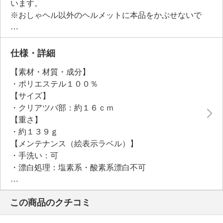
います。
※おしゃヘル以外のヘルメットに本品をかぶせないで
ください
仕様・詳細
【素材・材質・成分】
・ポリエステル１００％
【サイズ】
・クリアツバ部：約１６ｃｍ
【重さ】
・約１３９ｇ
【メンテナンス（絵表示ラベル）】
・手洗い：可
・漂白処理：塩素系・酸素系漂白不可
・タンブル乾燥：不可
・自然乾燥：日陰の吊り干し
この商品のクチコミ
・アイロン仕上げ：不可
・ドライクリーニング：不可