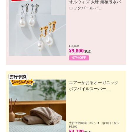
オルウィズ 大珠 無核淡水バ
ロックパール イ...
¥18,800
¥9,800
(税込)
47%OFF
先行SSV
エアーかおるオーガニック
ボブパイルスーパー...
先行予約期間：8/7〜11 放送日：8/12
¥6,600
¥4,280