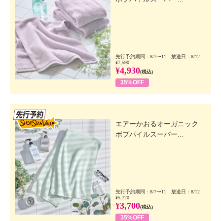
先行予約期間：8/7〜11 放送日：8/12
¥7,590
¥4,930
(税込)
35%OFF
先行SSV
エアーかおるオーガニック
ボブパイルスーパー...
先行予約期間：8/7〜11 放送日：8/12
¥5,720
¥3,700
(税込)
35%OFF