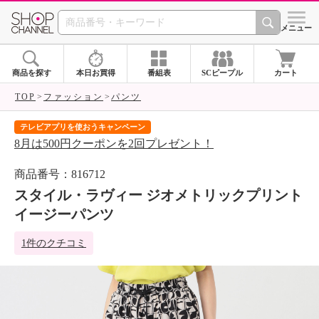
SHOP CHANNEL 
メニュー
商品を探す
本日お買得
番組表
SCピープル
カート
TOP
ファッション
パンツ
テレビアプリを使おうキャンペーン
届
8月は500円クーポンを2回プレゼント！
ご
商品番号：816712
スタイル・ラヴィー ジオメトリックプリント
イージーパンツ
1件のクチコミ