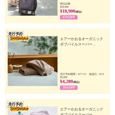
明日以降
¥44,000
¥18,900
(税込)
57%OFF
先行SSV
エアーかおるオーガニック
ボブパイルスーパー...
先行予約期間：8/7〜11 放送日：8/12
¥6,600
¥4,280
(税込)
35%OFF
先行SSV
エアーかおるオーガニック
ボブパイルスーパー...