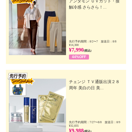
アンダモン ＵＶカット・接
触冷感 さらさら！...
先行予約期間：8/2〜7 放送日：8/8
¥14,300
¥7,990
(税込)
44%OFF
先行SSV
チェンジ ＴＶ通販出演２８
周年 美白の日 美...
先行予約期間：7/27〜8/8 放送日：8/9
¥32,835
¥9,988
(税込)