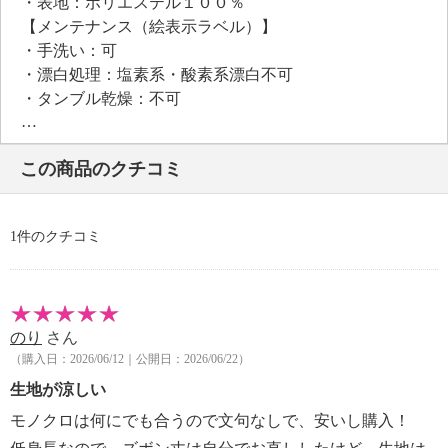
・表地：ポリエステル１００％
【メンテナンス（絵表示ラベル）】
・手洗い：可
・漂白処理：塩素系・酸素系漂白不可
・タンブル乾燥：不可
・自然乾燥：日陰の吊り干し
・アイロン仕上げ：可（中温）
この商品のクチコミ
・ドライクリーニング：石油系ドライクリーニング可
・ウエットクリーニング：可
【個体差あり】
1件のクチコミ
・個体差あり
【原産国（地）】
・中国製
のり
さん
（購入日：2026/06/12｜公開日：2026/06/22）
生地が涼しい
モノクロは何にでも合うので文句なしで、安いし購入！