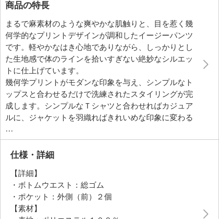
商品の特長
まるで麻素材のような爽やかな肌触りと、目を惹く幾
何学的なプリントデザインが調和したイージーパンツ
です。軽やかなはき心地でありながら、しっかりとし
た生地感で体のラインを拾いすぎない絶妙なシルエッ
トに仕上げています。
幾何学プリントがモダンな印象を与え、シンプルなト
ップスと合わせるだけで洗練されたスタイリングが完
成します。シンプルなＴシャツと合わせればカジュア
ルに、ジャケットを羽織ればきれいめな印象に変わる
着回し力も兼ね備えています。リラックス感と都会的
な洗練さを両立させた、大人のためのイージーパンツ
です。
仕様・詳細
【詳細】
・ボトムウエスト：総ゴム
・ポケット：外側（前）２個
【素材】