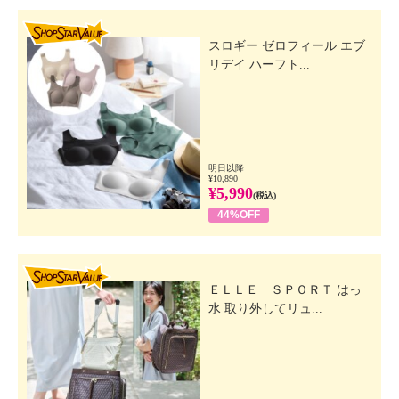
SHOP STAR VALUE
スロギー ゼロフィール エブ
リデイ ハーフト...
明日以降
¥10,890
¥5,990
(税込)
44%OFF
SHOP STAR VALUE
ＥＬＬＥ ＳＰＯＲＴ はっ
水 取り外してリュ...