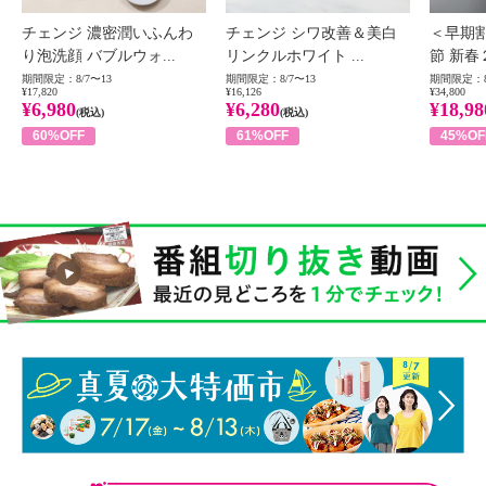
チェンジ 濃密潤いふんわ
チェンジ シワ改善＆美白
＜早期
り泡洗顔 バブルウォ...
リンクルホワイト ...
節 新春
期間限定：8/7〜13
期間限定：8/7〜13
期間限定：8
¥17,820
¥16,126
¥34,800
¥6,980
¥6,280
¥18,98
(税込)
(税込)
60%OFF
61%OFF
45%OF