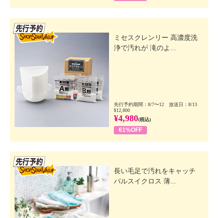
先行SSV
ミセスクレンリー 高濃度洗
浄で汚れが 滝のよ...
先行予約期間：8/7〜12 放送日：8/13
¥12,800
¥4,980
(税込)
61%OFF
先行SSV
長い毛足で汚れをキャッチ
パルスイクロス 薄...