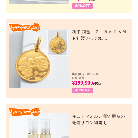
69%OFF
Happy Price Value
祈平 純金 ２．５ｇ ＰＡＭ
Ｐ社製 バラの妖...
期間限定：8/5〜18
¥385,000
¥199,900
(税込)
48%OFF
Happy Price Value
キュアフォルテ 髪と頭皮の
老舗サロン開発 し...