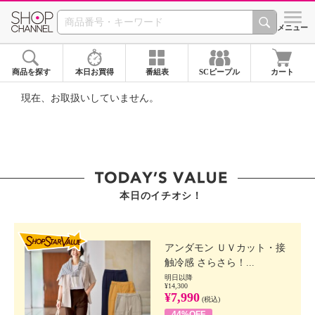
SHOP CHANNEL ショ
メニュー
商品を探す
本日お買得
番組表
SCピープル
カート
現在、お取扱いしていません。
本日のイチオシ！
SHOP STAR VALUE
アンダモン ＵＶカット・接
触冷感 さらさら！...
明日以降
¥14,300
¥7,990
(税込)
44%OFF