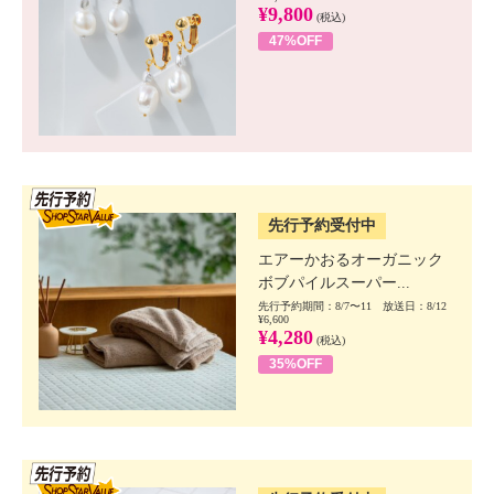
¥9,800
(税込)
47%OFF
SSV先行
先行予約受付中
エアーかおるオーガニック
ボブパイルスーパー...
先行予約期間：8/7〜11 放送日：8/12
¥6,600
¥4,280
(税込)
35%OFF
SSV先行