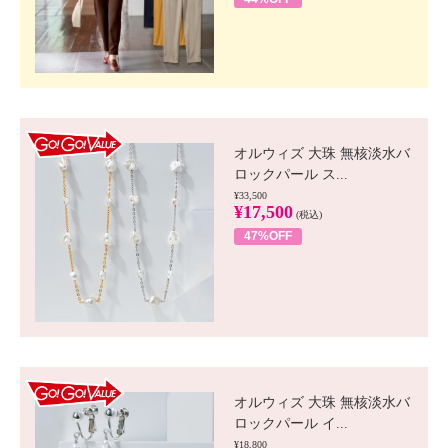
GO!GO! VALUE
オルウィズ 大珠 無核淡水バ
ロックパール ス...
¥33,500
¥17,500
(税込)
47%OFF
GO!GO! VALUE
オルウィズ 大珠 無核淡水バ
ロックパール イ...
¥18,800