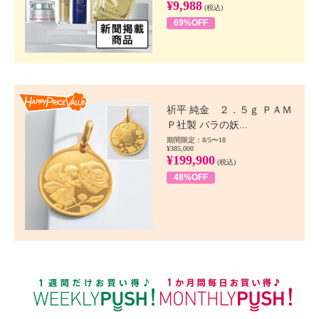
¥9,988
(税込)
69%OFF
Happy Price value
祈平 純金 ２．５ｇ ＰＡＭ
Ｐ社製 バラの妖...
期間限定：8/5〜18
¥385,000
¥199,900
(税込)
48%OFF