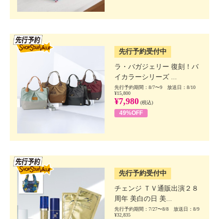
SSV先行
先行予約受付中
ラ・バガジェリー 復刻！バ
イカラーシリーズ ...
先行予約期間：8/7〜9 放送日：8/10
¥15,800
¥7,980
(税込)
49%OFF
SSV先行
先行予約受付中
チェンジ ＴＶ通販出演２８
周年 美白の日 美...
先行予約期間：7/27〜8/8 放送日：8/9
¥32,835