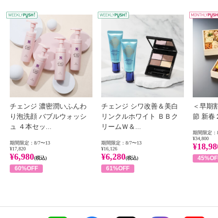
WEEKLY PUSH
W
チェンジ 濃密潤いふんわ
チェンジ シワ改善＆美白
＜早期
り泡洗顔 バブルウォッシ
リンクルホワイト ＢＢク
節 新
ュ ４本セッ...
リームＷ＆...
期間限定：8
¥34,800
期間限定：8/7〜13
期間限定：8/7〜13
¥18,98
¥17,820
¥16,126
¥6,980
¥6,280
45%OF
(税込)
(税込)
60%OFF
61%OFF