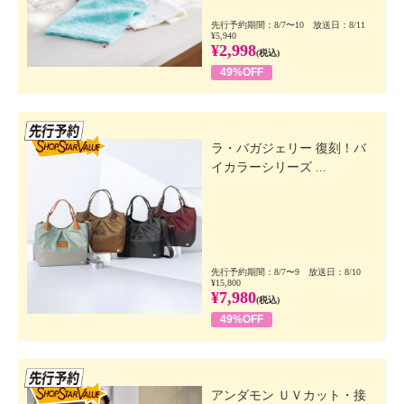
先行予約期間：8/7〜10 放送日：8/11
¥5,940
¥2,998
(税込)
49%OFF
先行SSV
ラ・バガジェリー 復刻！バ
イカラーシリーズ ...
先行予約期間：8/7〜9 放送日：8/10
¥15,800
¥7,980
(税込)
49%OFF
先行SSV
アンダモン ＵＶカット・接