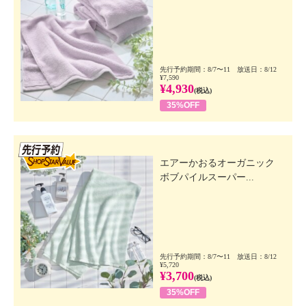
先行予約期間：8/7〜11 放送日：8/12
¥7,590
¥4,930
(税込)
35%OFF
先行SSV
エアーかおるオーガニック
ボブパイルスーパー...
先行予約期間：8/7〜11 放送日：8/12
¥5,720
¥3,700
(税込)
35%OFF