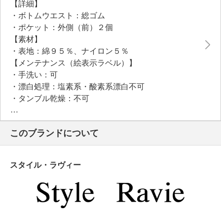
【詳細】
・ボトムウエスト：総ゴム
・ポケット：外側（前）２個
【素材】
・表地：綿９５％、ナイロン５％
【メンテナンス（絵表示ラベル）】
・手洗い：可
・漂白処理：塩素系・酸素系漂白不可
・タンブル乾燥：不可
・自然乾燥：日陰の吊り干し
・アイロン仕上げ：可（中温）
このブランドについて
・ドライクリーニング：石油系ドライクリーニング可
・ウエットクリーニング：可
【個体差あり】
スタイル・ラヴィー
・個体差あり
【原産国（地）】
・中国製