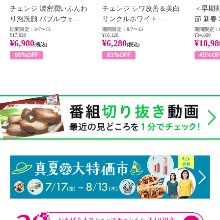
チェンジ 濃密潤いふんわ
チェンジ シワ改善＆美白
＜早期
り泡洗顔 バブルウォ...
リンクルホワイト ...
節 新春
期間限定：8/7〜13
期間限定：8/7〜13
期間限定：8
¥17,820
¥16,126
¥34,800
¥6,980
¥6,280
¥18,98
(税込)
(税込)
60%OFF
61%OFF
45%OF