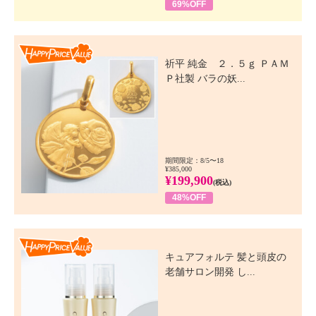
69%OFF
Happy Price Value
祈平 純金 ２．５ｇ ＰＡＭ
Ｐ社製 バラの妖...
期間限定：8/5〜18
¥385,000
¥199,900
(税込)
48%OFF
Happy Price Value
キュアフォルテ 髪と頭皮の
老舗サロン開発 し...