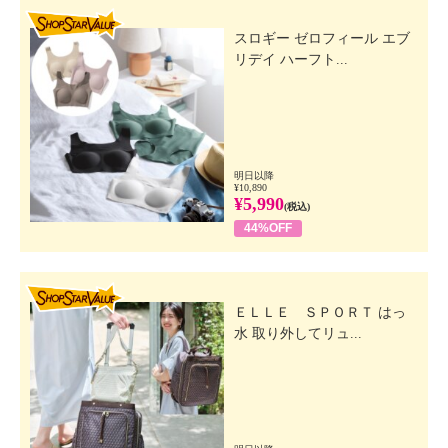
SHOP STAR VALUE
スロギー ゼロフィール エブ
リデイ ハーフト...
明日以降
¥10,890
¥5,990
(税込)
44%OFF
SHOP STAR VALUE
ＥＬＬＥ ＳＰＯＲＴ はっ
水 取り外してリュ...