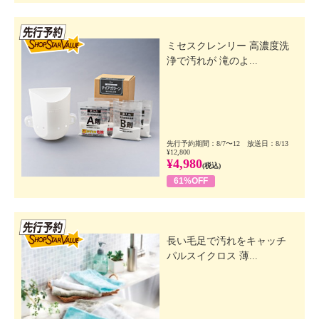
先行SSV
ミセスクレンリー 高濃度洗
浄で汚れが 滝のよ...
先行予約期間：8/7〜12 放送日：8/13
¥12,800
¥4,980
(税込)
61%OFF
先行SSV
長い毛足で汚れをキャッチ
パルスイクロス 薄...