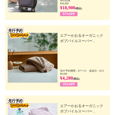
明日以降
¥44,000
¥18,900
(税込)
57%OFF
先行SSV
エアーかおるオーガニック
ボブパイルスーパー...
先行予約期間：8/7〜11 放送日：8/12
¥6,600
¥4,280
(税込)
35%OFF
先行SSV
エアーかおるオーガニック
ボブパイルスーパー...