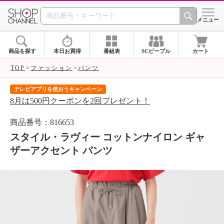
SHOP CHANNEL 
メニュー
商品を探す
本日お買得
番組表
SCピープル
カート
TOP
ファッション
パンツ
テレビアプリを使おうキャンペーン
届
8月は500円クーポンを2回プレゼント！
ご
商品番号：816653
スタイル・ラヴィー コットンナイロン ギャ
ザーアクセント パンツ