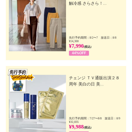
触冷感 さらさら！...
先行予約期間：8/2〜7 放送日：8/8
¥14,300
¥7,990
(税込)
44%OFF
先行SSV
チェンジ ＴＶ通販出演２８
周年 美白の日 美...
先行予約期間：7/27〜8/8 放送日：8/9
¥32,835
¥9,988
(税込)