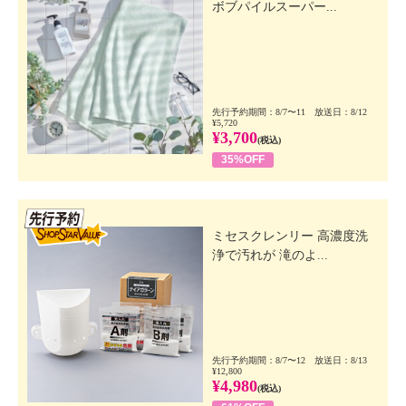
ボブパイルスーパー...
先行予約期間：8/7〜11 放送日：8/12
¥5,720
¥3,700
(税込)
35%OFF
先行SSV
ミセスクレンリー 高濃度洗
浄で汚れが 滝のよ...
先行予約期間：8/7〜12 放送日：8/13
¥12,800
¥4,980
(税込)