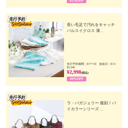
61%OFF
先行SSV
長い毛足で汚れをキャッチ
パルスイクロス 薄...
先行予約期間：8/7〜10 放送日：8/11
¥5,940
¥2,998
(税込)
49%OFF
先行SSV
ラ・バガジェリー 復刻！バ
イカラーシリーズ ...