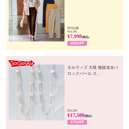
明日以降
¥14,300
¥7,990
(税込)
44%OFF
GO! GO! VALUE
オルウィズ 大珠 無核淡水バ
ロックパール ス...
¥33,500
¥17,500
(税込)
47%OFF