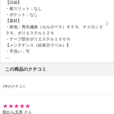
【詳細】
・裾スリット：なし
・ポケット：なし
【素材】
・表地：再生繊維（セルロース）６５％、ナイロン２
３％、ポリエステル１２％
・テープ部分ポリエステル１００％
【メンテナンス（絵表示ラベル）】
・手洗い：可
・漂白処理：塩素系・酸素系漂白不可
・タンブル乾燥：不可
この商品のクチコミ
・自然乾燥：日陰の吊り干し
・アイロン仕上げ：可（中温）
・ドライクリーニング：石油系ドライクリーニング可
1件のクチコミ
・ウエットクリーニング：可
【個体差あり】
・個体差あり
【原産国（地）】
朝から天丼
さん
・中国製