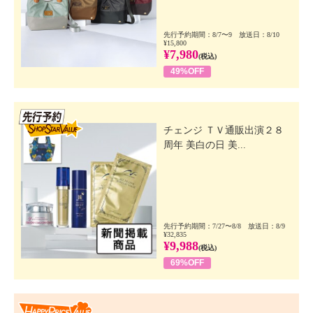
先行予約期間：8/7〜9 放送日：8/10
¥15,800
¥7,980
(税込)
49%OFF
先行SSV
チェンジ ＴＶ通販出演２８
周年 美白の日 美...
先行予約期間：7/27〜8/8 放送日：8/9
¥32,835
¥9,988
(税込)
69%OFF
Happy Price Value