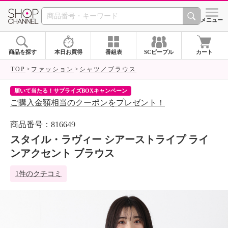
SHOP CHANNEL 
メニュー
商品を探す
本日お買得
番組表
SCピープル
カート
TOP
ファッション
シャツ／ブラウス
届いて当たる！サプライズBOXキャンペーン
ク
ご購入金額相当のクーポンをプレゼント！
ク
商品番号：816649
スタイル・ラヴィー シアーストライプ ライ
ンアクセント ブラウス
1件のクチコミ