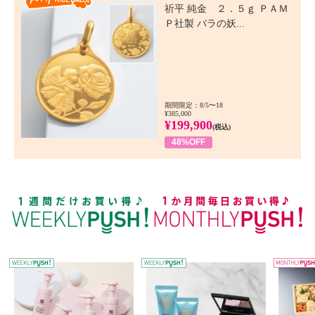
祈平 純金 ２．５ｇ ＰＡＭ
Ｐ社製 バラの妖...
期間限定：8/5〜18
¥385,000
¥199,900
(税込)
48%OFF
WEEKLY PUSH
W