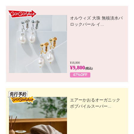
GO! GO! VALUE
オルウィズ 大珠 無核淡水バ
ロックパール イ...
¥18,800
¥9,800
(税込)
47%OFF
先行SSV
エアーかおるオーガニック
ボブパイルスーパー...