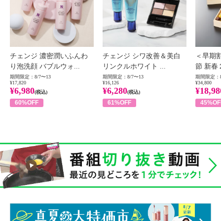
チェンジ 濃密潤いふんわ
チェンジ シワ改善＆美白
＜早期
り泡洗顔 バブルウォ...
リンクルホワイト ...
節 新春
期間限定：8/7〜13
期間限定：8/7〜13
期間限定：8
¥17,820
¥16,126
¥34,800
¥6,980
¥6,280
¥18,98
(税込)
(税込)
60%OFF
61%OFF
45%OF