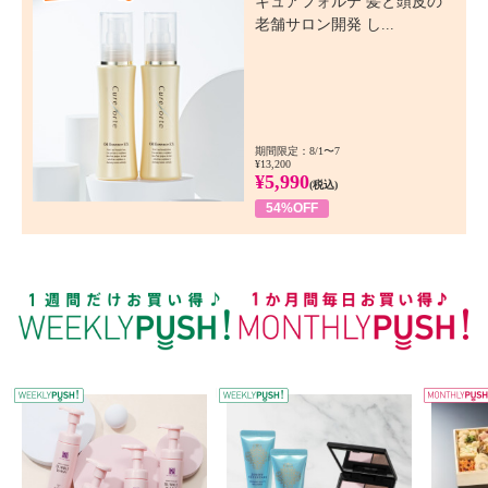
キュアフォルテ 髪と頭皮の
老舗サロン開発 し...
期間限定：8/1〜7
¥13,200
¥5,990
(税込)
54%OFF
WEEKLY PUSH
W