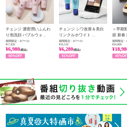
チェンジ 濃密潤いふんわ
チェンジ シワ改善＆美白
＜早期
り泡洗顔 バブルウォ...
リンクルホワイト ...
節 新春
期間限定：8/7〜13
期間限定：8/7〜13
期間限定：8
¥17,820
¥16,126
¥34,800
¥6,980
¥6,280
¥18,98
(税込)
(税込)
60%OFF
61%OFF
45%OF