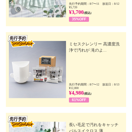
先行予約期間：8/7〜11 放送日：8/12
¥5,720
¥3,700
(税込)
35%OFF
先行SSV
ミセスクレンリー 高濃度洗
浄で汚れが 滝のよ...
先行予約期間：8/7〜12 放送日：8/13
¥12,800
¥4,980
(税込)
61%OFF
先行SSV
長い毛足で汚れをキャッチ
パルスイクロス 薄...