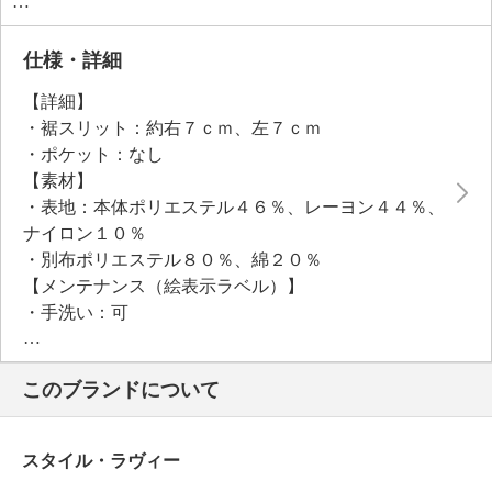
日々のコーディネイトに活躍します。
仕様・詳細
【詳細】
・裾スリット：約右７ｃｍ、左７ｃｍ
・ポケット：なし
【素材】
・表地：本体ポリエステル４６％、レーヨン４４％、
ナイロン１０％
・別布ポリエステル８０％、綿２０％
【メンテナンス（絵表示ラベル）】
・手洗い：可
・漂白処理：塩素系・酸素系漂白不可
・タンブル乾燥：不可
このブランドについて
・自然乾燥：日陰の吊り干し
・アイロン仕上げ：可（低温）
・ドライクリーニング：石油系ドライクリーニング可
スタイル・ラヴィー
・ウエットクリーニング：可