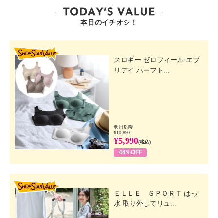
本日のイチオシ！
SHOP STAR VALUE
スロギー ゼロフィール エブ
リデイ ハーフト...
明日以降
¥10,890
¥5,990
(税込)
44%OFF
SHOP STAR VALUE
ＥＬＬＥ ＳＰＯＲＴ はっ
水 取り外してリュ...