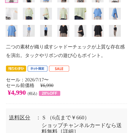
二つの素材が織り成すシャドーチェックが上質な存在感
を演出。タックやリボンの遊び心もポイント。
セール：2026/7/17〜
セール前価格
¥6,990
¥4,990
28%OFF
(税込)
送料区分
： S
（6点まで￥660）
ショップチャンネルカードなら送
料無料［
詳細
］