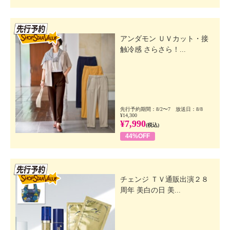
先行SSV
アンダモン ＵＶカット・接
触冷感 さらさら！...
先行予約期間：8/2〜7 放送日：8/8
¥14,300
¥7,990
(税込)
44%OFF
先行SSV
チェンジ ＴＶ通販出演２８
周年 美白の日 美...