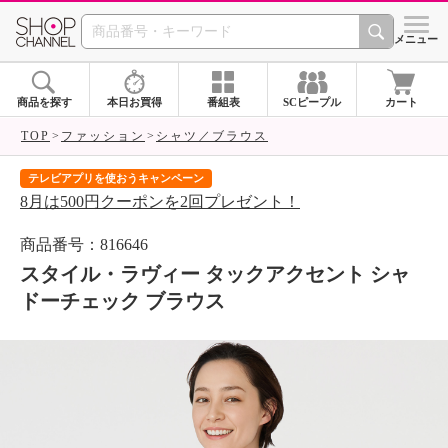
SHOP CHANNEL 
メニュー
商品を探す
本日お買得
番組表
SCピープル
カート
TOP
ファッション
シャツ／ブラウス
テレビアプリを使おうキャンペーン
届
8月は500円クーポンを2回プレゼント！
ご
商品番号：816646
スタイル・ラヴィー タックアクセント シャ
ドーチェック ブラウス