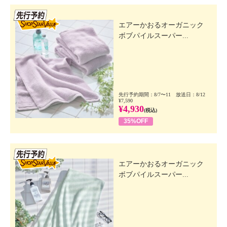
先行SSV
エアーかおるオーガニック
ボブパイルスーパー...
先行予約期間：8/7〜11 放送日：8/12
¥7,590
¥4,930
(税込)
35%OFF
先行SSV
エアーかおるオーガニック
ボブパイルスーパー...