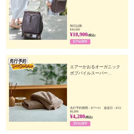
明日以降
¥44,000
¥18,900
(税込)
57%OFF
先行SSV
エアーかおるオーガニック
ボブパイルスーパー...
先行予約期間：8/7〜11 放送日：8/12
¥6,600
¥4,280
(税込)
35%OFF