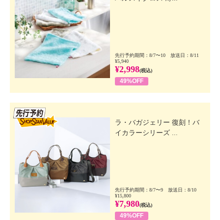
先行予約期間：8/7〜10 放送日：8/11
¥5,940
¥2,998
(税込)
49%OFF
先行SSV
ラ・バガジェリー 復刻！バ
イカラーシリーズ ...
先行予約期間：8/7〜9 放送日：8/10
¥15,800
¥7,980
(税込)
49%OFF