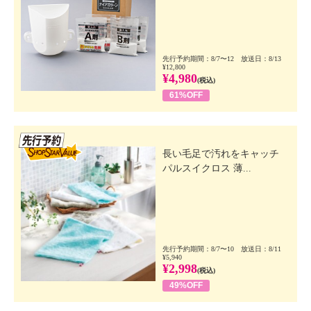
先行予約期間：8/7〜12 放送日：8/13
¥12,800
¥4,980
(税込)
61%OFF
先行SSV
長い毛足で汚れをキャッチ
パルスイクロス 薄...
先行予約期間：8/7〜10 放送日：8/11
¥5,940
¥2,998
(税込)
49%OFF