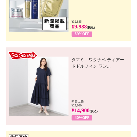
¥32,835
¥9,988
(税込)
69%OFF
GO! GO! VALUE
タマミ ワタナベ ティアー
ドドルフィン ワン...
明日以降
¥25,080
¥14,900
(税込)
40%OFF
先行SSV