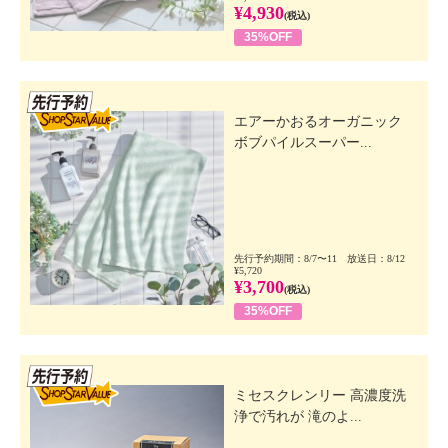
¥4,930
(税込)
35%OFF
先行SSV
エアーかおるオーガニック
ボブパイルスーパー...
先行予約期間：8/7〜11 放送日：8/12
¥5,720
¥3,700
(税込)
35%OFF
先行SSV
ミセスクレンリー 高濃度洗
浄で汚れが 滝のよ...