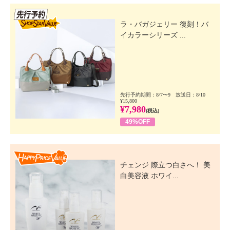
先行SSV
ラ・バガジェリー 復刻！バ
イカラーシリーズ ...
先行予約期間：8/7〜9 放送日：8/10
¥15,800
¥7,980
(税込)
49%OFF
Happy Price Value
チェンジ 際立つ白さへ！ 美
白美容液 ホワイ...