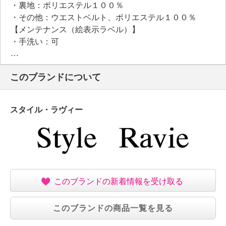
・裏地：ポリエステル１００％
・その他：ウエストベルト、ポリエステル１００％
【メンテナンス（絵表示ラベル）】
・手洗い：可
・漂白処理：塩素系・酸素系漂白不可
・タンブル乾燥：不可
このブランドについて
・自然乾燥：日陰の吊り干し
・アイロン仕上げ：可（中温）
・ドライクリーニング：石油系ドライクリーニング可
スタイル・ラヴィー
・ウエットクリーニング：可
【個体差あり】
・個体差あり
【原産国（地）】
・中国製
このブランドの新着情報を受け取る
このブランドの商品一覧を見る