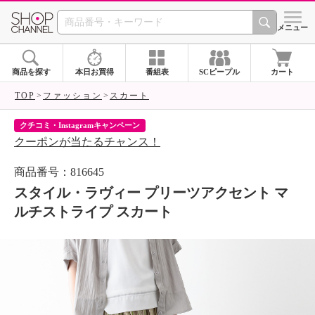
SHOP CHANNEL 
メニュー
商品を探す
本日お買得
番組表
SCピープル
カート
TOP
ファッション
スカート
クチコミ・Instagramキャンペーン
ネ
クーポンが当たるチャンス！
ネ
商品番号：816645
スタイル・ラヴィー プリーツアクセント マ
ルチストライプ スカート