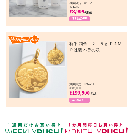
期間限定：8/9〜15
¥34,580
¥8,999
(税込)
73%OFF
Happy Price Value
祈平 純金 ２．５ｇ ＰＡＭ
Ｐ社製 バラの妖...
期間限定：8/5〜18
¥385,000
¥199,900
(税込)
48%OFF