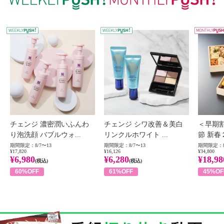
WEEKLY PUSH
W
チェンジ 濃密潤いふんわ
チェンジ シワ改善＆美白
＜早期
り泡洗顔 バブルウォ...
リンクルホワイト ...
節 新春
期間限定：8/7〜13
期間限定：8/7〜13
期間限定：8
¥17,820
¥16,126
¥34,800
¥6,980
¥6,280
¥18,98
(税込)
(税込)
60%OFF
61%OFF
45%OF