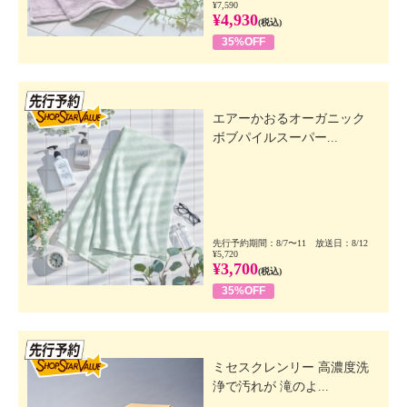
¥7,590
¥4,930
(税込)
35%OFF
先行SSV
エアーかおるオーガニック
ボブパイルスーパー...
先行予約期間：8/7〜11 放送日：8/12
¥5,720
¥3,700
(税込)
35%OFF
先行SSV
ミセスクレンリー 高濃度洗
浄で汚れが 滝のよ...