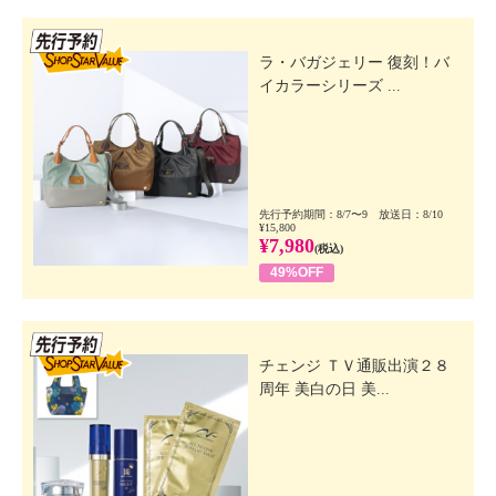
先行SSV
ラ・バガジェリー 復刻！バ
イカラーシリーズ ...
先行予約期間：8/7〜9 放送日：8/10
¥15,800
¥7,980
(税込)
49%OFF
先行SSV
チェンジ ＴＶ通販出演２８
周年 美白の日 美...