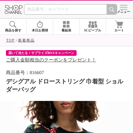
SHOP CHANNEL 
メニュー
商品を探す
本日お買得
番組表
SCピープル
カート
TOP
新着商品
届いて当たる！サプライズBOXキャンペーン
ク
ご購入金額相当のクーポンをプレゼント！
ク
商品番号：816607
デシグアル ドローストリング 巾着型 ショル
ダーバッグ