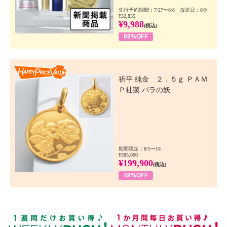
先行予約期間：7/27〜8/8 放送日：8/9
¥32,835
¥9,988
(税込)
69%OFF
Happy Price Value
祈平 純金 ２．５ｇ ＰＡＭ
Ｐ社製 バラの妖...
期間限定：8/5〜18
¥385,000
¥199,900
(税込)
48%OFF