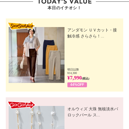
本日のイチオシ！
SHOP STAR VALUE
アンダモン ＵＶカット・接
触冷感 さらさら！...
明日以降
¥14,300
¥7,990
(税込)
44%OFF
GO! GO! VALUE
オルウィズ 大珠 無核淡水バ
ロックパール ス...