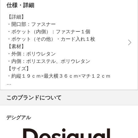
仕様・詳細
【詳細】
・開口部：ファスナー
・ポケット（内側）：ファスナー１個
・ポケット（その他）・カード入れ１枚
【素材】
・外側：ポリウレタン
・内側：ポリエステル、ポリウレタン
【サイズ】
・約縦１９ｃｍ×最大横３６ｃｍ×マチ１２ｃｍ
・Ａ４サイズ：不可
【重さ】
このブランドについて
・約４５５ｇ
【個体差あり】
・個体差あり
デシグアル
【原産国（地）】
・中国製