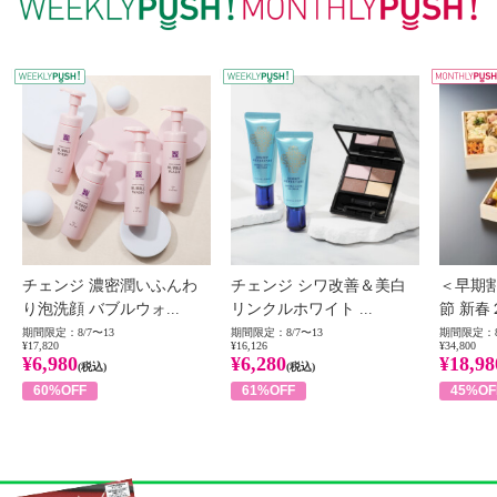
WEEKLY PUSH
W
チェンジ 濃密潤いふんわ
チェンジ シワ改善＆美白
＜早期
り泡洗顔 バブルウォ...
リンクルホワイト ...
節 新春
期間限定：8/7〜13
期間限定：8/7〜13
期間限定：8
¥17,820
¥16,126
¥34,800
¥6,980
¥6,280
¥18,98
(税込)
(税込)
60%OFF
61%OFF
45%OF