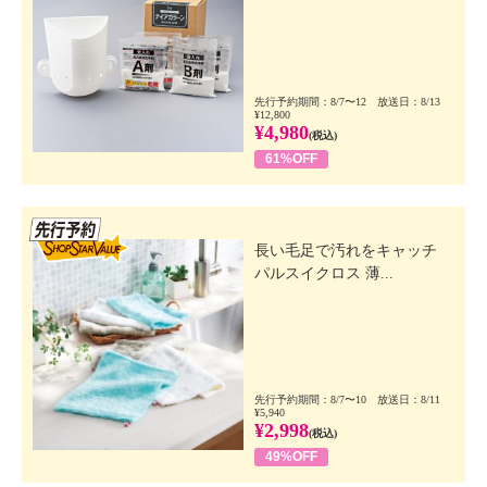
先行予約期間：8/7〜12 放送日：8/13
¥12,800
¥4,980
(税込)
61%OFF
先行SSV
長い毛足で汚れをキャッチ
パルスイクロス 薄...
先行予約期間：8/7〜10 放送日：8/11
¥5,940
¥2,998
(税込)
49%OFF