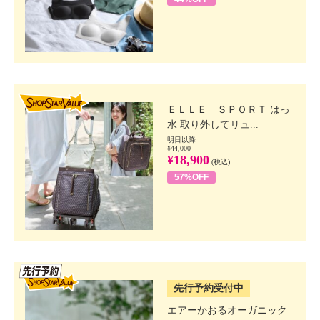
SHOP STAR VALUE
ＥＬＬＥ ＳＰＯＲＴ はっ
水 取り外してリュ...
明日以降
¥44,000
¥18,900
(税込)
57%OFF
SSV先行
先行予約受付中
エアーかおるオーガニック