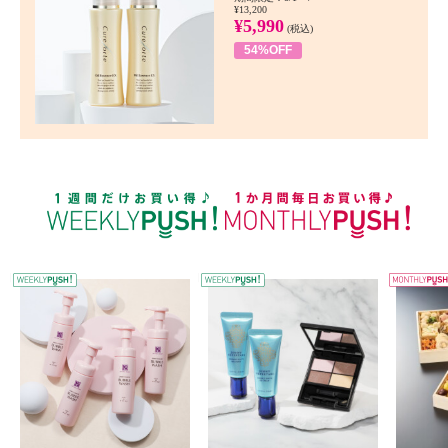
¥13,200
¥5,990
(税込)
54%OFF
WEEKLY PUSH
W