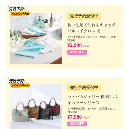
SSV先行
先行予約受付中
長い毛足で汚れをキャッチ
パルスイクロス 薄...
先行予約期間：8/7〜10 放送日：8/11
¥5,940
¥2,998
(税込)
49%OFF
SSV先行
先行予約受付中
ラ・バガジェリー 復刻！バ
イカラーシリーズ ...
先行予約期間：8/7〜9 放送日：8/10
¥15,800
¥7,980
(税込)
49%OFF