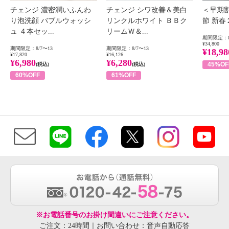
チェンジ 濃密潤いふんわ
チェンジ シワ改善＆美白
＜早期
り泡洗顔 バブルウォッシ
リンクルホワイト ＢＢク
節 新
ュ ４本セッ...
リームＷ＆...
期間限定：8
¥34,800
期間限定：8/7〜13
期間限定：8/7〜13
¥18,98
¥17,820
¥16,126
¥6,980
¥6,280
45%OF
(税込)
(税込)
60%OFF
61%OFF
※お電話番号のお掛け間違いにご注意ください。
ご注文：24時間｜お問い合わせ：音声自動応答