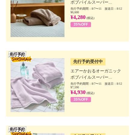
ボブパイルスーパー...
先行予約期間：8/7〜11 放送日：8/12
¥6,600
¥4,280
(税込)
35%OFF
SSV先行
先行予約受付中
エアーかおるオーガニック
ボブパイルスーパー...
先行予約期間：8/7〜11 放送日：8/12
¥7,590
¥4,930
(税込)
35%OFF
SSV先行