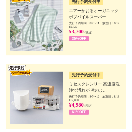
先行予約受付中
エアーかおるオーガニック
ボブパイルスーパー...
先行予約期間：8/7〜11 放送日：8/12
¥5,720
¥3,700
(税込)
35%OFF
SSV先行
先行予約受付中
ミセスクレンリー 高濃度洗
浄で汚れが 滝のよ...
先行予約期間：8/7〜12 放送日：8/13
¥12,800
¥4,980
(税込)
61%OFF