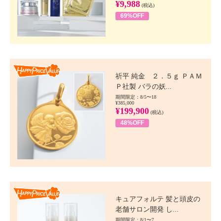
¥9,988
(税込)
69%OFF
Happy Price value
祈平 純金 ２．５ｇ ＰＡＭ
Ｐ社製 バラの妖...
期間限定：8/5〜18
¥385,000
¥199,900
(税込)
48%OFF
Happy Price value
キュアフォルテ 髪と頭皮の
老舗サロン開発 し...
期間限定：8/1〜7