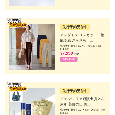
SSV先行
先行予約受付中
アンダモン ＵＶカット・接
触冷感 さらさら！...
先行予約期間：8/2〜7 放送日：8/8
¥14,300
¥7,990
(税込)
44%OFF
SSV先行
先行予約受付中
チェンジ ＴＶ通販出演２８
周年 美白の日 美...
先行予約期間：7/27〜8/8 放送日：8/9
¥32,835