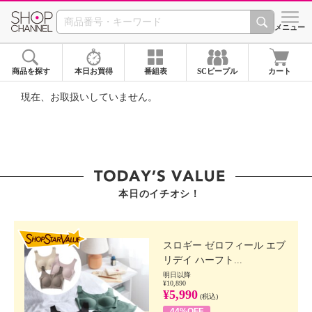
SHOP CHANNEL ショ
メニュー
商品を探す
本日お買得
番組表
SCピープル
カート
現在、お取扱いしていません。
本日のイチオシ！
SHOP STAR VALUE
スロギー ゼロフィール エブ
リデイ ハーフト...
明日以降
¥10,890
¥5,990
(税込)
44%OFF