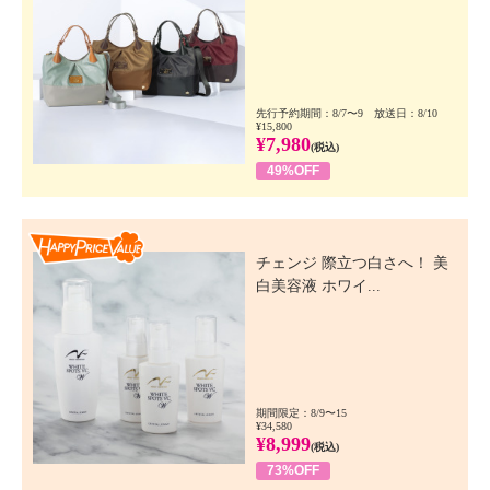
先行予約期間：8/7〜9 放送日：8/10
¥15,800
¥7,980
(税込)
49%OFF
Happy Price Value
チェンジ 際立つ白さへ！ 美
白美容液 ホワイ...
期間限定：8/9〜15
¥34,580
¥8,999
(税込)
73%OFF