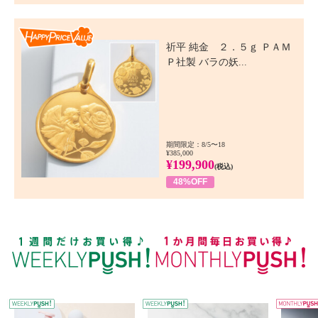
Happy Price Value
祈平 純金 ２．５ｇ ＰＡＭ
Ｐ社製 バラの妖...
期間限定：8/5〜18
¥385,000
¥199,900
(税込)
48%OFF
WEEKLY PUSH
W