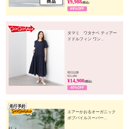
¥9,988
(税込)
69%OFF
GO! GO! VALUE
タマミ ワタナベ ティアー
ドドルフィン ワン...
明日以降
¥25,080
¥14,900
(税込)
40%OFF
先行SSV
エアーかおるオーガニック
ボブパイルスーパー...