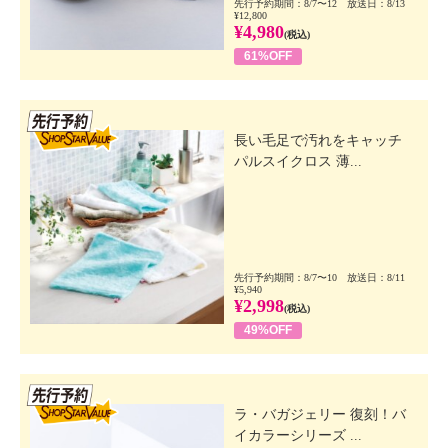
先行予約期間：8/7〜12 放送日：8/13
¥12,800
¥4,980
(税込)
61%OFF
先行SSV
長い毛足で汚れをキャッチ
パルスイクロス 薄...
先行予約期間：8/7〜10 放送日：8/11
¥5,940
¥2,998
(税込)
49%OFF
先行SSV
ラ・バガジェリー 復刻！バ
イカラーシリーズ ...