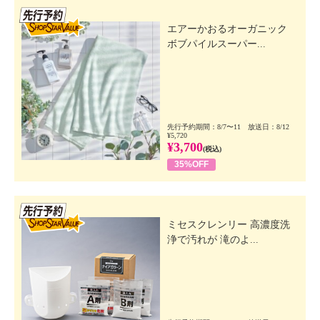
先行SSV
エアーかおるオーガニック
ボブパイルスーパー...
先行予約期間：8/7〜11 放送日：8/12
¥5,720
¥3,700
(税込)
35%OFF
先行SSV
ミセスクレンリー 高濃度洗
浄で汚れが 滝のよ...