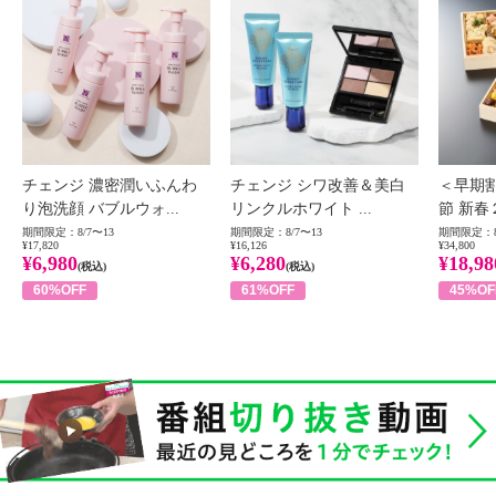
チェンジ 濃密潤いふんわ
チェンジ シワ改善＆美白
＜早期
り泡洗顔 バブルウォ...
リンクルホワイト ...
節 新春
期間限定：8/7〜13
期間限定：8/7〜13
期間限定：8
¥17,820
¥16,126
¥34,800
¥6,980
¥6,280
¥18,98
(税込)
(税込)
60%OFF
61%OFF
45%OF