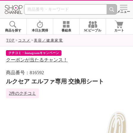
SHOP CHANNEL 
メニュー
商品を探す
本日お買得
番組表
SCピープル
カート
TOP
コスメ
美容／健康家電
クチコミ・Instagramキャンペーン
ネ
クーポンが当たるチャンス！
ネ
商品番号：816592
ルクセア エルファ専用 交換用シート
2件のクチコミ