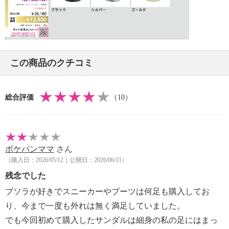
・長時間照射による変退色注意・水や汗などによる色
落ち、色移り注意
Video
・摩擦による色落ち、色移り注意
・装飾部分は衝撃や摩擦により取れる可能性あり
・過度な力をかけない
この商品のクチコミ
【個体差あり】
・個体差あり
【原産国（地）】
総合評価
（10）
・ベトナム製
ボケパンママ
さん
（購入日：2026/05/12｜公開日：2026/06/11）
残念でした
ブソラが好きでスニーカーやブーツは何足も購入してお
り、今まで一度も外れは無く満足していました。
でも今回初めて購入したサンダルは細身の私の足にはまっ