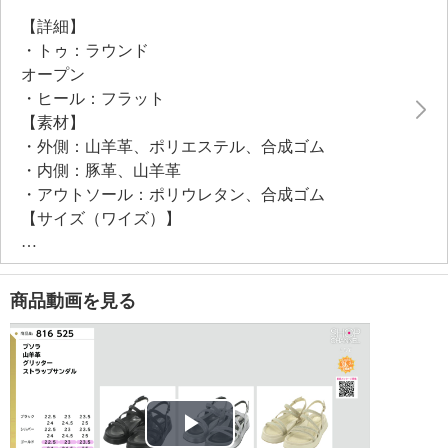
履き心地を追求。底面にはラバー素材を組み合わせ、
【詳細】
衝撃吸収性とグリップ力のバランスにも配慮していま
・トゥ：ラウンド
す。
オープン
・ヒール：フラット
●普段と同じサイズをおすすめ
【素材】
・外側：山羊革、ポリエステル、合成ゴム
・内側：豚革、山羊革
・アウトソール：ポリウレタン、合成ゴム
【サイズ（ワイズ）】
・３Ｅ相当
【サイズ（その他）】
・ヒールの高さ：約４ｃｍ（内インヒール約１ｃｍ）
商品動画を見る
・前底厚み：約２．５ｃｍ
・前側着地点厚み：約３．５ｃｍ
・高低差：約０．５ｃｍ
【重さ】
・片足約２５０ｇ（サイズにより多少の差異あり）
【メンテナンス】
Play