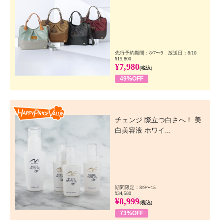
先行予約期間：8/7〜9 放送日：8/10
¥15,800
¥7,980
(税込)
49%OFF
Happy Price Value
チェンジ 際立つ白さへ！ 美
白美容液 ホワイ...
期間限定：8/9〜15
¥34,580
¥8,999
(税込)
73%OFF