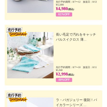
先行予約期間：8/7〜12 放送日：8/13
¥12,800
¥4,980
(税込)
61%OFF
先行SSV
長い毛足で汚れをキャッチ
パルスイクロス 薄...
先行予約期間：8/7〜10 放送日：8/11
¥5,940
¥2,998
(税込)
49%OFF
先行SSV
ラ・バガジェリー 復刻！バ
イカラーシリーズ ...