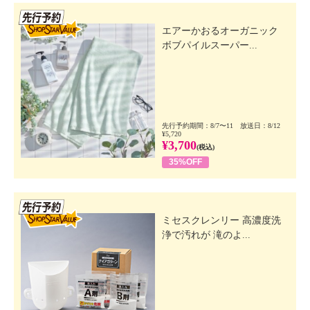
先行SSV
エアーかおるオーガニック
ボブパイルスーパー...
先行予約期間：8/7〜11 放送日：8/12
¥5,720
¥3,700
(税込)
35%OFF
先行SSV
ミセスクレンリー 高濃度洗
浄で汚れが 滝のよ...