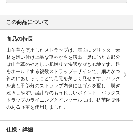
この商品について
商品の特長
山羊革を使用したストラップは、表面にグリッター素
材を縫い付け上品な華やかさを演出、足に当たる部分
は山羊革のやさしい肌触りで快適な履き心地です。足
をホールドする複数ストラップデザインで、細めかつ
斜めにあしらうことで足元を美しく見せます。バック
ル裏と甲部分のストラップ内側にはゴムを配し、脱ぎ
履きしやすい設計なのもうれしいポイント。バックス
トラップのライニングとインソールには、抗菌防臭性
のある豚革を使用しました。
ドイツの化学メーカーＢＡＳＦ社製発泡ポリウレタン
素材を用いたミッドソールと一体化した設計です。足
裏の丸みを包み込むカップ形状により、安定感のある
仕様・詳細