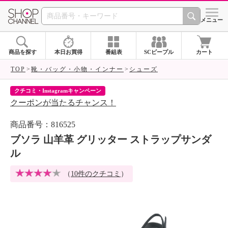
SHOP CHANNEL 
メニュー
商品を探す
本日お買得
番組表
SCピープル
カート
TOP
靴・バッグ・小物・インナー
シューズ
クチコミ・Instagramキャンペーン
ネ
クーポンが当たるチャンス！
ネ
商品番号：816525
ブソラ 山羊革 グリッター ストラップサンダ
ル
（
10件のクチコミ
）