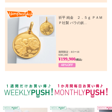
Happy Price Value
祈平 純金 ２．５ｇ ＰＡＭ
Ｐ社製 バラの妖...
期間限定：8/5〜18
¥385,000
¥199,900
(税込)
48%OFF
WEEKLY PUSH
W