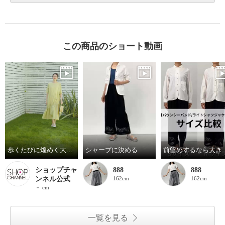
この商品のショート動画
歩くたびに煌めく大人のサマーサンダル
シャープに決める
前留めする
ショップチャ
888
888
ンネル公式
162cm
162cm
－ cm
一覧を見る