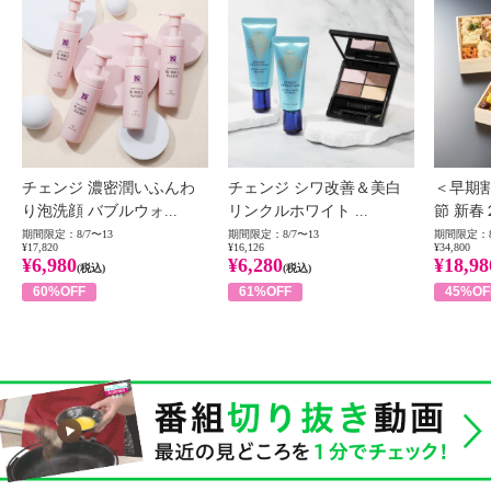
チェンジ 濃密潤いふんわ
チェンジ シワ改善＆美白
＜早期
り泡洗顔 バブルウォ...
リンクルホワイト ...
節 新春
期間限定：8/7〜13
期間限定：8/7〜13
期間限定：8
¥17,820
¥16,126
¥34,800
¥6,980
¥6,280
¥18,98
(税込)
(税込)
60%OFF
61%OFF
45%OF