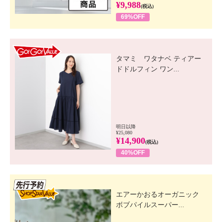
¥9,988
(税込)
69%OFF
GO! GO! VALUE
タマミ ワタナベ ティアー
ドドルフィン ワン...
明日以降
¥25,080
¥14,900
(税込)
40%OFF
先行SSV
エアーかおるオーガニック
ボブパイルスーパー...