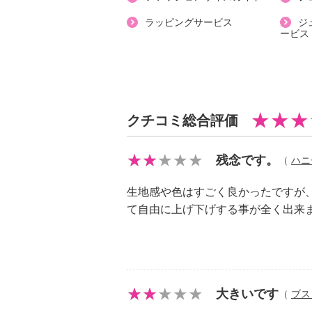
【素材】
ラッピングサービス
ジ
ービス
・本体：ポリエステル５５％、レー
・リブ部分：綿６０％、ポリエステ
【メンテナンス（絵表示ラベル）】
・洗濯機：可
・漂白処理：塩素系・酸素系漂白不
クチコミ総合評価
・タンブル乾燥：不可
・自然乾燥：日陰の吊り干し
残念です。
（
ハニ
・アイロン仕上げ：可（低温）
・ドライクリーニング：石油系ドラ
生地感や色はすごく良かったですが
【メンテナンス（ケアラベル）】
て自由に上げ下げする事が全く出来
・長時間照射による変退色注意
・水や汗などによる色落ち、色移り
・摩擦による色落ち、色移り注意
・過度な力をかけない
大きいです
（
ブス
【原産国（地）】