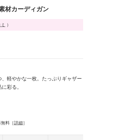
ー素材カーディガン
コミ
）
つ、軽やかな一枚。たっぷりギャザー
品に彩る。
料無料［
詳細
］