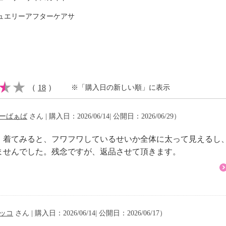
ュエリーアフターケアサ
ヨン４５％
ル４０％
可
（
18
）
※「購入日の新しい順」に表示
ーばぁば
さん | 購入日：2026/06/14| 公開日：2026/06/29）
イクリーニング可
、着てみると、フワフワしているせいか全体に太って見えるし
ませんでした。残念ですが、返品させて頂きます。
注意
ッコ
さん | 購入日：2026/06/14| 公開日：2026/06/17）