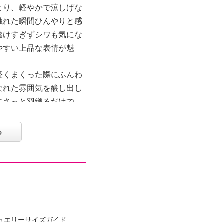
より、軽やかで涼しげな
触れた瞬間ひんやりと感
透けすぎずシワも気にな
やすい上品な表情が魅
軽くまくった際にふんわ
なれた雰囲気を醸し出し
にさっと羽織るだけで、
が完成する便利なアイテ
る
ュエリーサイズガイド