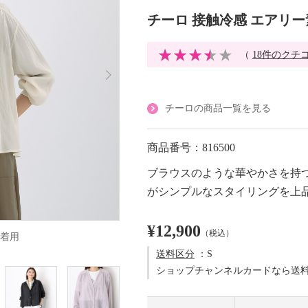
チーロ 接触冷感 エアリ
（
18件のクチ
チーロの商品一覧を見る
商品番号：816500
ブラウスのような華やかさを持
がシンプルなスタイリングを上
¥12,900
（税込）
着用
送料区分
：S
ショップチャンネルカードなら送