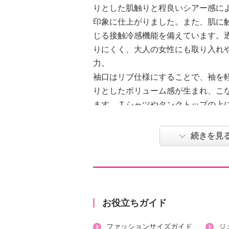
りとした肌触りと程良いシアー感に
印象に仕上がりました。また、肌に
じる接触冷感機能を備えています。
りにくく、大人の女性にも取り入れ
力。
袖口はリブ仕様にすることで、袖を
りとしたボリューム感が生まれ、こ
ます。Ｔシャツやタンクトップの上
大人のきれいめカジュアルスタイル
ムです。
続きを見
【詳細】
・開きの場所：前中心
・開きの仕様：ボタン
・裏地：なし
お役立ちガイド
・裾スリット：なし
ファッションサイズガイド
ジ
・ポケット：なし