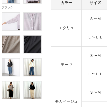
カラー
サイズ
ブラック
Ｓ〜Ｍ
エクリュ
Ｌ〜ＬＬ
Ｓ〜Ｍ
モーヴ
Ｌ〜ＬＬ
Ｓ〜Ｍ
モカベージュ