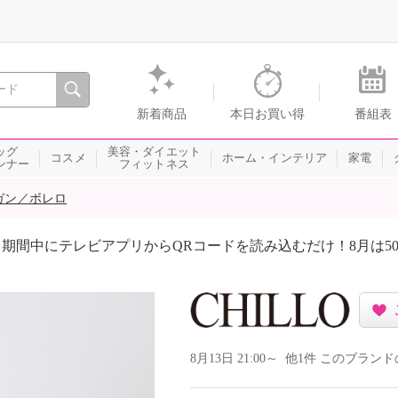
間を。通販・テレビショッピングのショップチャンネル
新着商品
本日お買い得
番組表
ッグ
美容・ダイエット
コスメ
ホーム・インテリア
家電
ンナー
フィットネス
ガン／ボレロ
期間中にテレビアプリからQRコードを読み込むだけ！8月は5
8月13日 21:00～ 他1件 このブラ