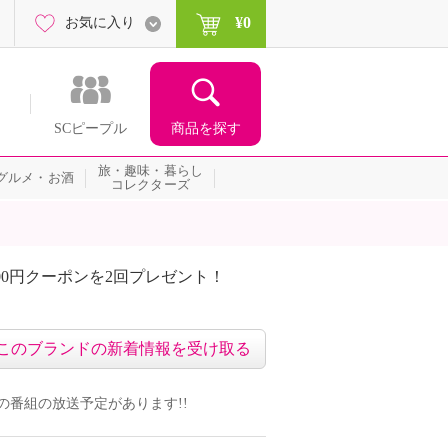
¥0
お気に入り
商品を探す
SCピープル
旅・趣味・暮らし
グルメ・お酒
コレクターズ
00円クーポンを2回プレゼント！
届いて当たる！サプライズ
このブランドの新着情報を受け取る
ンドの番組の放送予定があります!!