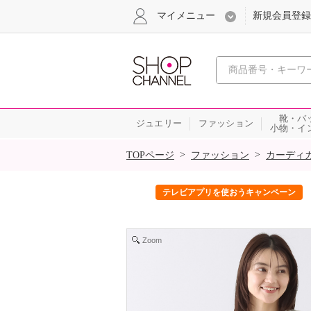
マイメニュー
新規会員登録
心おどる、瞬
靴・バ
ジュエリー
ファッション
小物・イ
SALE
>
>
TOPページ
ファッション
カーディ
ック！
テレビアプリを使おうキャンペーン
Zoom