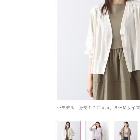
※モデル　身長１７２ｃｍ、Ｓ〜Ｍサイズ