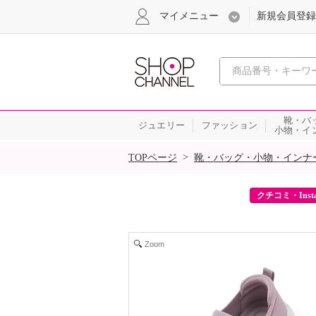
マイメニュー
新規会員登録
心おどる、瞬
靴・バ
ジュエリー
ファッション
小物・イ
SALE
>
TOPページ
靴・バッグ・小物・インナ
ーポンをプレゼント！
クチコミ・Inst
Zoom