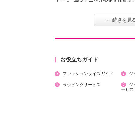
ました。デイリーに活躍する軽量設
●普段と同じサイズをおすすめ。中
続きを見
下を履かれる方はワンサイズ上をお
【詳細】
・トゥ：ラウンド
・ヒール：フラット
お役立ちガイド
【素材】
ファッションサイズガイド
ジ
・外側：合成皮革、ポリエステル
・内側：ポリエステル
ラッピングサービス
ジ
ービス
・アウトソール：合成底
【サイズ（ワイズ）】
・３Ｅ
【サイズ（その他）】
・ヒールの高さ：約４ｃｍ
・前底厚み：約２ｃｍ