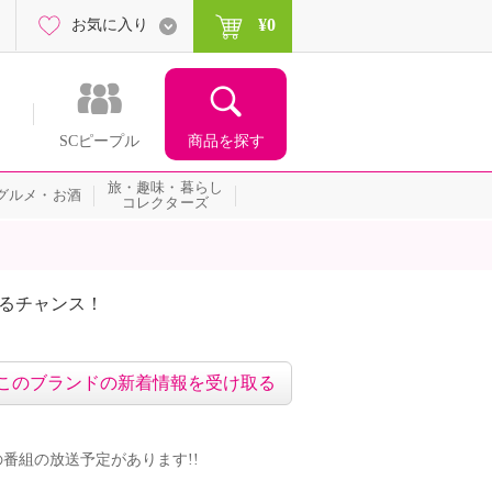
¥0
お気に入り
商品を探す
SCピープル
旅・趣味・暮らし
グルメ・お酒
コレクターズ
たるチャンス！
ネッ
このブランドの新着情報を受け取る
ンドの番組の放送予定があります!!