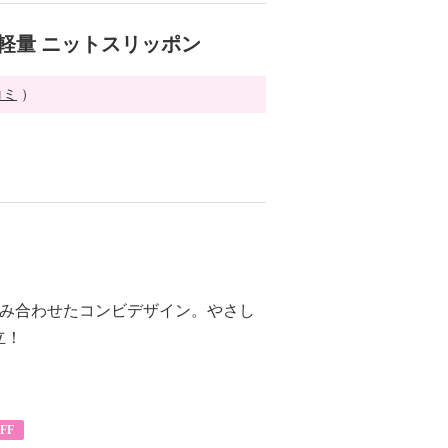
 軽量 ニットスリッポン
コミ
）
組み合わせたコンビデザイン。やさし
立！
FF