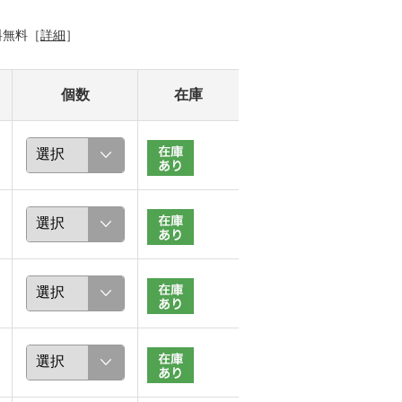
料無料［
詳細
］
個数
在庫