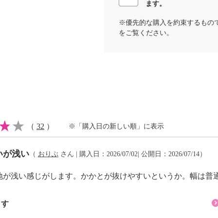
ます。
※優先的な購入を約束するもの
をご覧ください。
少の差異あり）
（
32
）
※「購入日の新しい順」に表示
いが浅い
（
おりぶ
さん | 購入日：2026/07/02| 公開日：2026/07/14）
地が浅い感じがします。かかとが抜けやすいというか。幅は普通
ます