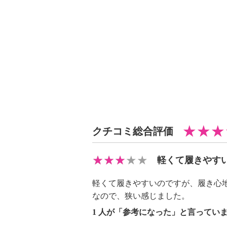
・前側着地点厚み：約２ｃｍ
・高低差：約２ｃｍ
【重さ】
・片足約２００ｇ（サイズにより多
【メンテナンス】
・摩擦による色落ち、色移り注意
【原産国（地）】
・中国製
クチコミ総合評価
軽くて履きやす
軽くて履きやすいのですが、履き心
なので、狭い感じました。
1 人が「参考になった」と言ってい