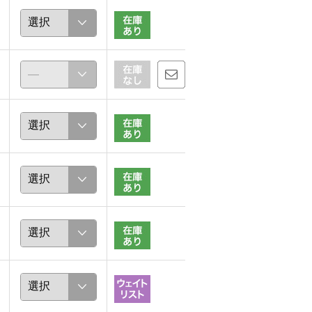
chaki
ほな
157cm
156cm