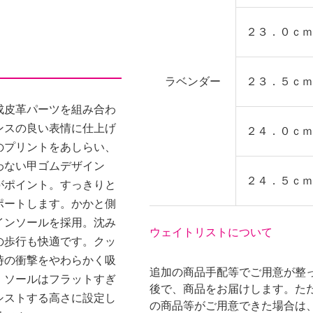
２３．０ｃｍ
ラベンダー
２３．５ｃｍ
成皮革パーツを組み合わ
ンスの良い表情に仕上げ
２４．０ｃｍ
のプリントをあしらい、
わない甲ゴムデザイン
２４．５ｃｍ
がポイント。すっきりと
ポートします。かかと側
インソールを採用。沈み
ウェイトリストについて
の歩行も快適です。クッ
時の衝撃をやわらかく吸
追加の商品手配等でご用意が整っ
。ソールはフラットすぎ
後で、商品をお届けします。た
シストする高さに設定し
の商品等がご用意できた場合は