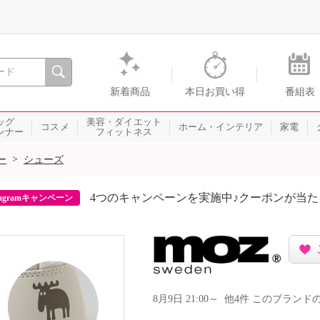
間を。通販・テレビショッピングのショップチャンネル
新着商品
本日お買い得
番組表
ッグ
美容・ダイエット
コスメ
ホーム・インテリア
家電
ンナー
フィットネス
>
ー
シューズ
4つのキャンペーンを実施中♪クーポンが当
agramキャンペーン
8月9日 21:00～ 他4件 このブラ