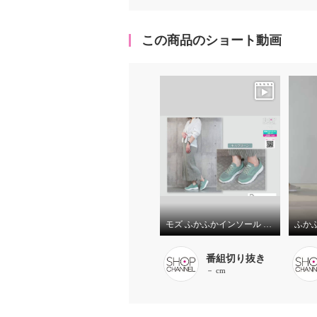
この商品のショート動画
モズ ふかふかインソール 軽量 ニットスリッポン
番組切り抜き
－ cm