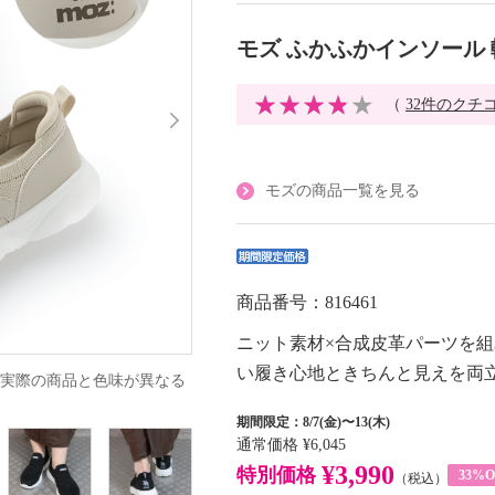
モズ ふかふかインソール
（
32件のクチ
モズの商品一覧を見る
商品番号：816461
ニット素材×合成皮革パーツを
い履き心地ときちんと見えを両
実際の商品と色味が異なる
期間限定：8/7(金)〜13(木)
通常価格
¥6,045
¥3,990
特別価格
33%O
（税込）