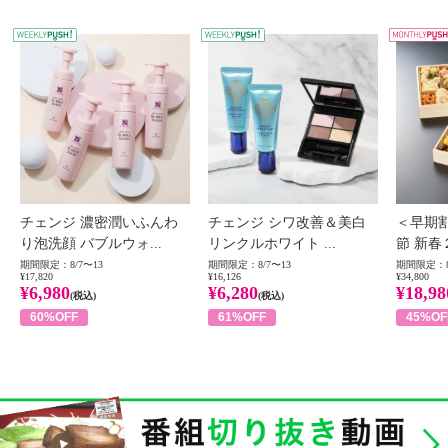
WEEKLY PUSH
W
チェンジ 濃密潤いふんわ
チェンジ シワ改善＆美白
＜早期
り泡洗顔 バブルウォ...
リンクルホワイト ...
節 新春
期間限定：8/7〜13
期間限定：8/7〜13
期間限定：8
¥17,820
¥16,126
¥34,800
¥6,980
¥6,280
¥18,98
(税込)
(税込)
60%OFF
61%OFF
45%OF