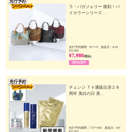
ラ・バガジェリー 復刻！バ
イカラーシリーズ ...
先行予約期間：8/7〜9 放送日：8/10
¥15,800
¥7,980
(税込)
49%OFF
先行SSV
チェンジ ＴＶ通販出演２８
周年 美白の日 美...
先行予約期間：7/27〜8/8 放送日：8/9
¥32,835