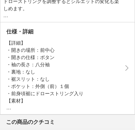
ドローストリングを調整するとシルエットの変化も楽
しめます。
●普段と同じサイズをおすすめ
仕様・詳細
【詳細】
・開きの場所：前中心
・開きの仕様：ボタン
・袖の長さ：八分袖
・裏地：なし
・裾スリット：なし
・ポケット：外側（前）１個
・前身頃裾にドローストリング入り
【素材】
・本体：再生繊維（セルロース）８５％、ポリエステ
ル１５％
この商品のクチコミ
・テープ部分：ナイロン１００％
【メンテナンス（絵表示ラベル）】