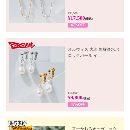
¥33,500
¥17,500
(税込)
47%OFF
GO! GO! VALUE
オルウィズ 大珠 無核淡水バ
ロックパール イ...
¥18,800
¥9,800
(税込)
47%OFF
先行SSV
エアーかおるオーガニック