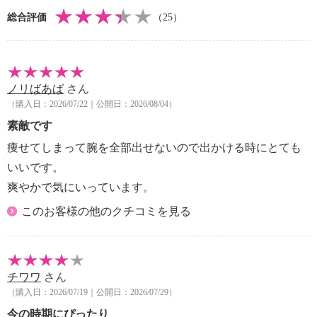
・手洗い：可
総合評価
（25）
・漂白処理：塩素系・酸素系漂白不可
・タンブル乾燥：不可
・自然乾燥：日陰の吊り干し
・アイロン仕上げ：可（中温）
ノリばあば
さん
・ドライクリーニング：石油系ドライクリーニング可
（購入日：2026/07/22｜公開日：2026/08/04）
・ウエットクリーニング：可
【メンテナンス（ケアラベル）】
素敵です
・長時間照射による変退色注意
痩せてしまって腕を全部出せないので出かける時にとても
・単品洗い
いいです。
・摩擦による色落ち、色移り注意
爽やかで気にいっています。
【原産国（地）】
・中国製
このお客様の他のクチコミを見る
チワワ
さん
（購入日：2026/07/19｜公開日：2026/07/29）
今の時期にぴったり