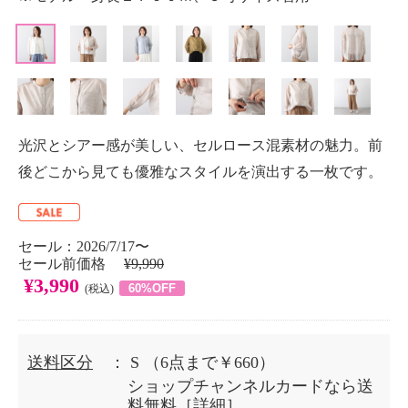
光沢とシアー感が美しい、セルロース混素材の魅力。前
後どこから見ても優雅なスタイルを演出する一枚です。
セール：2026/7/17〜
セール前価格
¥9,990
¥3,990
60%OFF
(税込)
送料区分
： S
（6点まで￥660）
ショップチャンネルカードなら送
料無料［
詳細
］