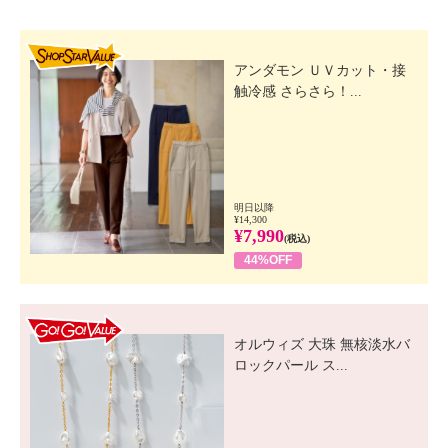
SHOP STAR VALUE
アンダモン ＵＶカット・接
触冷感 さらさら！...
明日以降
¥14,300
¥7,990
(税込)
44%OFF
GO! GO! VALUE
オルウィズ 大珠 無核淡水バ
ロックパール ス...