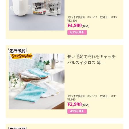
先行予約期間：8/7〜12 放送日：8/13
¥12,800
¥4,980
(税込)
61%OFF
先行SSV
長い毛足で汚れをキャッチ
パルスイクロス 薄...
先行予約期間：8/7〜10 放送日：8/11
¥5,940
¥2,998
(税込)
49%OFF
先行SSV