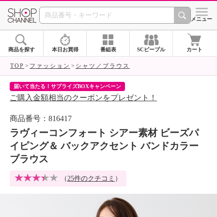
SHOP CHANNEL 
メニュー
商品を探す
本日お買得
番組表
SCピープル
カート
TOP
ファッション
シャツ／ブラウス
届いて当たる！サプライズBOXキャンペーン
ク
ご購入金額相当のクーポンをプレゼント！
ク
商品番号：816417
ラヴィーコンフォート シアー素材 ビーズパ
イピング＆ バックアクセント バンドカラー
ブラウス
（
25件のクチコミ
）