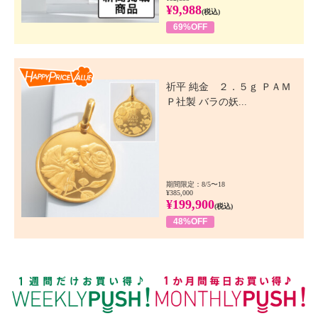
¥9,988
(税込)
69%OFF
Happy Price Value
祈平 純金 ２．５ｇ ＰＡＭ
Ｐ社製 バラの妖...
期間限定：8/5〜18
¥385,000
¥199,900
(税込)
48%OFF