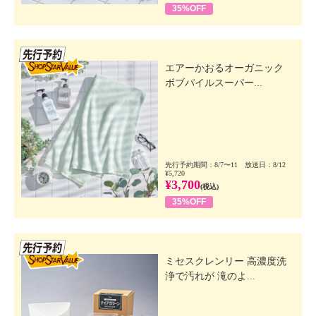
35%OFF
先行SSV
エアーかおるオーガニック
ボブパイルスーパー...
先行予約期間：8/7〜11 放送日：8/12
¥5,720
¥3,700
(税込)
35%OFF
先行SSV
ミセスクレンリー 高濃度洗
浄で汚れが 滝のよ...