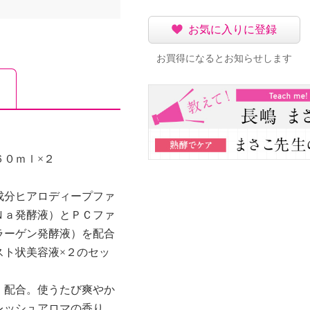
お気に入りに登録
お買得になるとお知らせします
６０ｍｌ×２
成分ヒアロディープファ
Ｎａ発酵液）とＰＣファ
ラーゲン発酵液）を配合
スト状美容液×２のセッ
）配合。使うたび爽やか
レッシュアロマの香り。