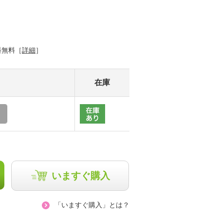
料無料［
詳細
］
在庫
いますぐ購入
熟酵 独自開発原料配合 発酵の恵みをミストで纏い 潤いハリツヤ美肌へ導く ビタリフト チャージミスト ２本セット
熟酵の全商品のおすすめの手順を紹介しております❗️
抜き
長嶋まさこ
「いますぐ購入」とは？
－ cm