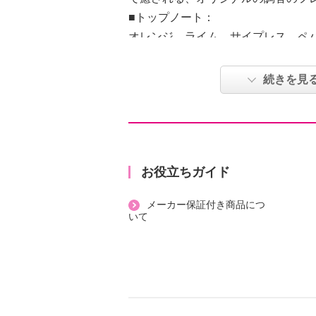
■トップノート：
オレンジ、ライム、サイプレス、ペ
■ミドルノート：
ラバンジン、マジョラム、パルマロ
続きを見
■ベースノート：
イランイラン、ウッディ、ムスク＜
２６年４月〜）＞
美容成分にこだわり、リニューアル
＜配合／無配合表示＞
お役立ちガイド
ノンアルコール、タール系色素不使
メーカー保証付き商品につ
いて
【原産国（地）】
・日本製