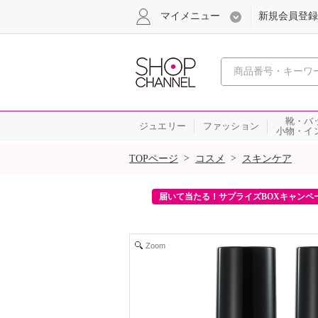
マイメニュー
新規会員登録
心おどる、瞬
靴・バ
ジュエリー
ファッション
小物・イ
SALE
>
>
TOPページ
コスメ
スキンケア
ンを2回プレゼント！
届いて当たる！サプライズBOXキャンペ
Zoom