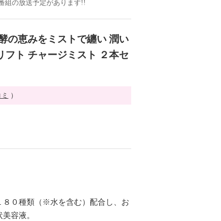
ドの番組の放送予定があります!!
発酵の恵みをミストで纏い 潤い
リフト チャージミスト ２本セ
コミ
）
１８０種類（※水を含む）配合し、お
状美容液。