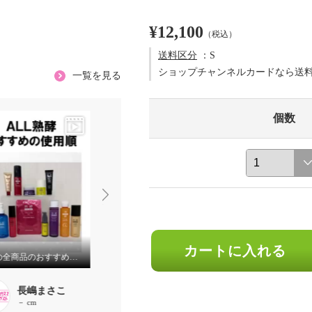
¥12,100
（税込）
送料区分
：S
ショップチャンネルカードなら送
一覧を見る
個数
カートに入れる
熟酵の全商品のおすすめの手順を紹介しております❗️
熟酵ビタリフトチャージミスト
長嶋まさこ
長嶋まさこ
番組切り
－ cm
－ cm
－ cm