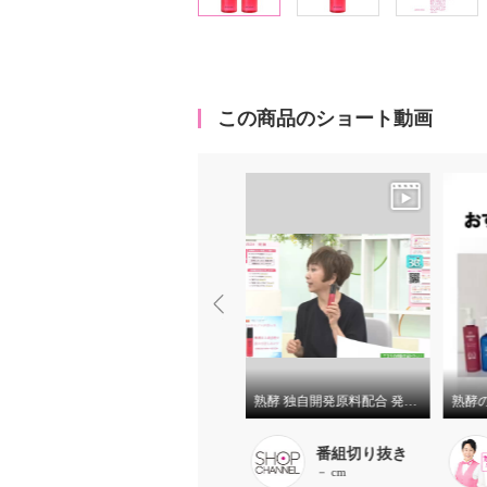
この商品のショート動画
熟酵の全商品のおすすめの手順を紹介しております❗️
熟酵ビタリフトチャージミスト
熟酵 独自開発原料配合 発酵の恵みをミストで纏い 潤いハリツヤ美肌へ導く ビタリフト チャージミスト ２本セット
長嶋まさこ
番組切り抜き
－ cm
－ cm