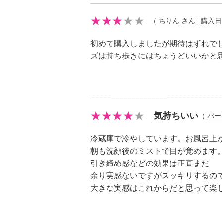
（
ちりん
さん | 購入日：2
初めて購入しましたが期待はずれで
ズは持ち歩きにはちょうどいいかと
気持ちいい
（
パー
冷蔵庫で冷やしています。お風呂上
朝も洗顔後のミストで目が覚めます
引き締め感などの効果は正直まだ
余り実感ないですがスッキリするの
大きな実感はこれからだと思って楽