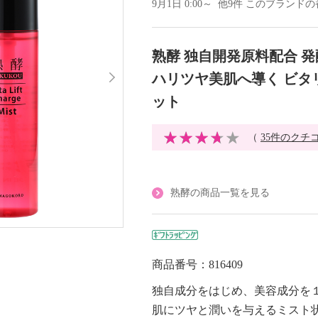
9月1日 0:00～ 他9件 このブラン
熟酵 独自開発原料配合 
ハリツヤ美肌へ導く ビタ
ット
（
35件のクチ
熟酵の商品一覧を見る
商品番号：816409
独自成分をはじめ、美容成分を
肌にツヤと潤いを与えるミスト