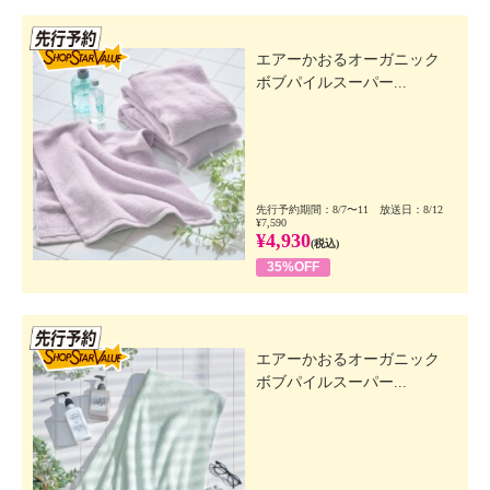
先行SSV
エアーかおるオーガニック
ボブパイルスーパー...
先行予約期間：8/7〜11 放送日：8/12
¥7,590
¥4,930
(税込)
35%OFF
先行SSV
エアーかおるオーガニック
ボブパイルスーパー...