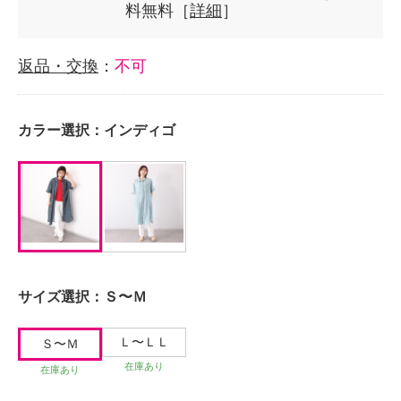
料無料［
詳細
］
返品・交換
：
不可
カラー選択：
インディゴ
サイズ選択：
Ｓ〜Ｍ
Ｌ〜ＬＬ
Ｓ〜Ｍ
在庫あり
在庫あり