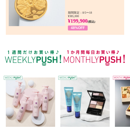
期間限定：8/5〜18
¥385,000
¥199,900
(税込)
48%OFF
WEEKLY PUSH
W