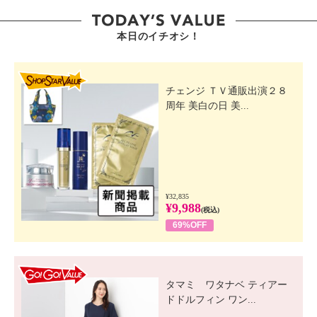
本日のイチオシ！
SHOP STAR VALUE
チェンジ ＴＶ通販出演２８
周年 美白の日 美...
¥32,835
¥9,988
(税込)
69%OFF
GO! GO! VALUE
タマミ ワタナベ ティアー
ドドルフィン ワン...