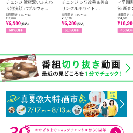
チェンジ 濃密潤いふんわ
チェンジ シワ改善＆美白
＜早期
り泡洗顔 バブルウォ...
リンクルホワイト ...
節 新春
期間限定：8/7〜13
期間限定：8/7〜13
期間限定：8
¥17,820
¥16,126
¥34,800
¥6,980
¥6,280
¥18,98
(税込)
(税込)
60%OFF
61%OFF
45%OF