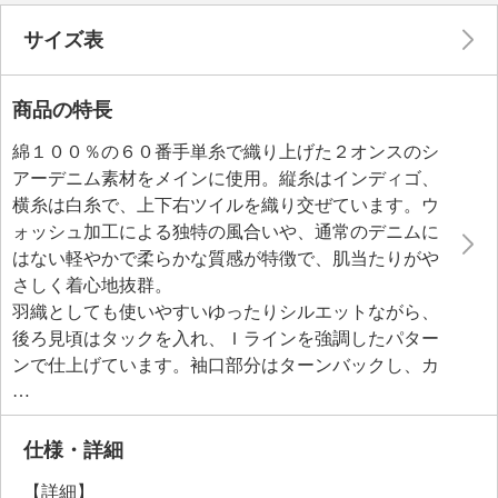
サイズ表
商品の特長
綿１００％の６０番手単糸で織り上げた２オンスのシ
アーデニム素材をメインに使用。縦糸はインディゴ、
横糸は白糸で、上下右ツイルを織り交ぜています。ウ
ォッシュ加工による独特の風合いや、通常のデニムに
はない軽やかで柔らかな質感が特徴で、肌当たりがや
さしく着心地抜群。
羽織としても使いやすいゆったりシルエットながら、
後ろ見頃はタックを入れ、Ｉラインを強調したパター
ンで仕上げています。袖口部分はターンバックし、カ
フスをイメージしたデザインに。ボタンホールやポケ
ット口などにレッドカラーの糸を使用し、さりげない
アクセントをプラスしました。
仕様・詳細
【詳細】