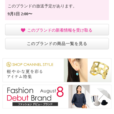
・洗濯の繰り返しによる変退色注意
このブランドの放送予定があります。
・クリーニングの繰り返しによる変退色注意
・単品洗い
9月1日 2:00〜
・水や汗などによる色落ち、色移り注意
・摩擦による色落ち、色移り注意
このブランドの新着情報を受け取る
・過度な力をかけない
【原産国（地）】
・中国製
このブランドの商品一覧を見る