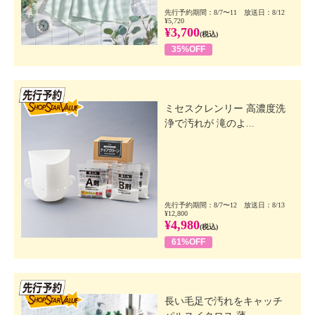
先行予約期間：8/7〜11 放送日：8/12
¥5,720
¥3,700
(税込)
35%OFF
先行SSV
ミセスクレンリー 高濃度洗
浄で汚れが 滝のよ...
先行予約期間：8/7〜12 放送日：8/13
¥12,800
¥4,980
(税込)
61%OFF
先行SSV
長い毛足で汚れをキャッチ