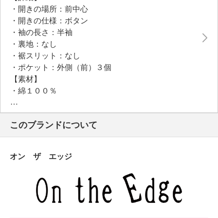
●普段と同じサイズをおすすめ
・開きの場所：前中心
・開きの仕様：ボタン
・袖の長さ：半袖
・裏地：なし
・裾スリット：なし
・ポケット：外側（前）３個
【素材】
・綿１００％
【メンテナンス（絵表示ラベル）】
・手洗い：可
このブランドについて
・漂白処理：塩素系・酸素系漂白不可
・タンブル乾燥：不可
・自然乾燥：日陰の吊り干し
オン ザ エッジ
・アイロン仕上げ：可（高温）
・ドライクリーニング：不可
・ウエットクリーニング：可
【メンテナンス（ケアラベル）】
・長時間照射による変退色注意