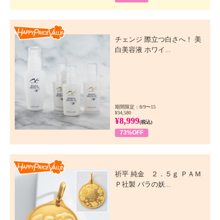
Happy Price Value
チェンジ 際立つ白さへ！ 美
白美容液 ホワイ...
期間限定：8/9〜15
¥34,580
¥8,999
(税込)
73%OFF
Happy Price Value
祈平 純金 ２．５ｇ ＰＡＭ
Ｐ社製 バラの妖...