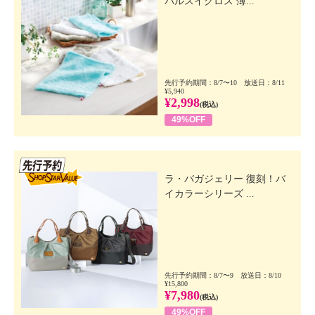
パルスイクロス 薄...
先行予約期間：8/7〜10 放送日：8/11
¥5,940
¥2,998
(税込)
49%OFF
先行SSV
ラ・バガジェリー 復刻！バ
イカラーシリーズ ...
先行予約期間：8/7〜9 放送日：8/10
¥15,800
¥7,980
(税込)
49%OFF