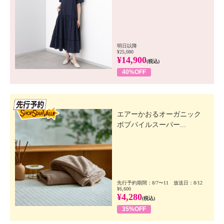
明日以降
¥25,080
¥14,900
(税込)
40%OFF
先行SSV
エアーかおるオーガニック
ボブパイルスーパー...
先行予約期間：8/7〜11 放送日：8/12
¥6,600
¥4,280
(税込)
35%OFF