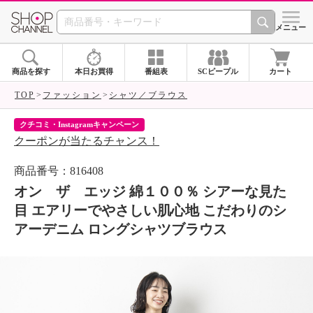
SHOP CHANNEL 
メニュー
商品を探す
本日お買得
番組表
SCピープル
カート
TOP
ファッション
シャツ／ブラウス
クチコミ・Instagramキャンペーン
ネ
クーポンが当たるチャンス！
ネ
商品番号：816408
オン ザ エッジ 綿１００％ シアーな見た
目 エアリーでやさしい肌心地 こだわりのシ
アーデニム ロングシャツブラウス