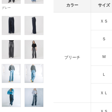
カラー
サイズ
グレー
ＸＳ
Ｓ
Ｍ
ブリーチ
Ｌ
ＸＬ
ＸＳ