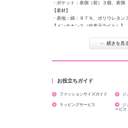
・ポケット：表側（前）３個、表側
【素材】
・表地：綿：９７％、ポリウレタン
【メンテナンス（絵表示ラベル）】
・手洗い：可
・漂白処理：塩素系・酸素系漂白不
続きを見
・タンブル乾燥：不可
・自然乾燥：日陰の平干し
・アイロン仕上げ：不可
・ドライクリーニング：不可
・ウエットクリーニング：可
お役立ちガイド
【個体差あり】
ファッションサイズガイド
ジ
・個体差あり
【原産国（地）】
ラッピングサービス
ジ
ービス
・中国製