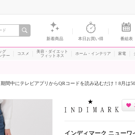
間を。通販・テレビショッピングのショップチャンネル
新着商品
本日お買い得
番組表
ッグ
美容・ダイエット
コスメ
ホーム・インテリア
家電
ンナー
フィットネス
期間中にテレビアプリからQRコードを読み込むだけ！8月は5
インディマーク ニューワ