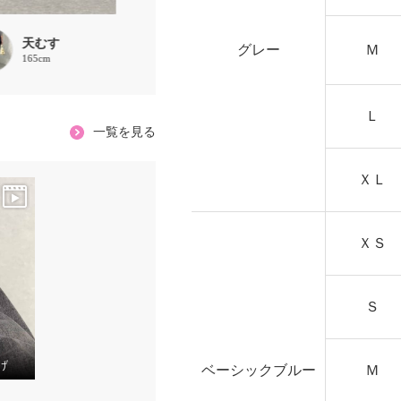
天むす
ほな
ほな
グレー
Ｍ
165cm
156cm
156cm
Ｌ
一覧を見る
ＸＬ
ＸＳ
Ｓ
げ
ベーシックブルー
Ｍ