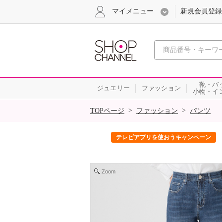
マイメニュー
新規会員登録
心おどる、瞬
靴・バ
ジュエリー
ファッション
小物・イ
SALE
>
>
TOPページ
ファッション
パンツ
ック！
テレビアプリを使おうキャンペーン
Zoom