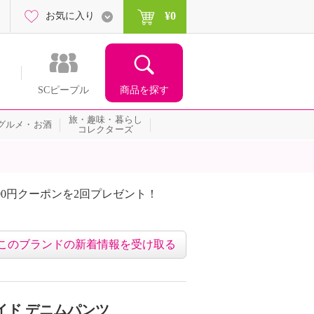
¥0
お気に入り
商品を探す
SCピープル
旅・趣味・暮らし
グルメ・お酒
コレクターズ
00円クーポンを2回プレゼント！
届いて当たる！サプライズ
このブランドの新着情報を受け取る
イド デニムパンツ