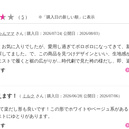
（
5
）
※「購入日の新しい順」に表示
ゃんママ
さん | 購入日：2026/07/24| 公開日：2026/08/03）
くお気に入りでしたが、愛用し過ぎてボロボロになってきて、
探してました。で、この商品を見つけデザインといい、生地感
エストで履くと裾の広がりが…時代劇で見た袴の様だし、即、
ます
えます！
（
ミルク
さん | 購入日：2026/06/28| 公開日：2026/07/06）
いて楽だし形も良いです！この形でホワイトやベージュ系がある
ウエストにゆとりがあります。
ます