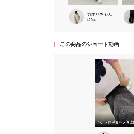
ほな
ガオリちゃん
156cm
157cm
この商品のショート動画
パンツ簡単セルフ裾上