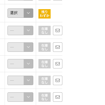
ガオリちゃん
天むす
157cm
165cm