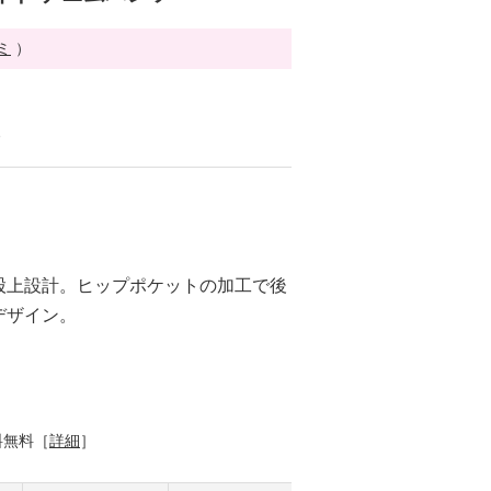
ミ
）
る
股上設計。ヒップポケットの加工で後
デザイン。
料無料［
詳細
］