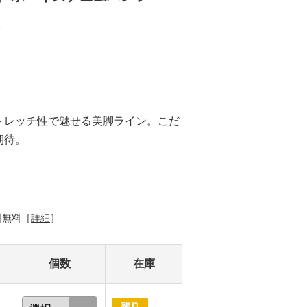
る
トレッチ性で魅せる美脚ライン。こだ
期待。
料無料［
詳細
］
個数
在庫