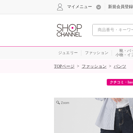
マイメニュー
新規会員登録
心おどる、瞬
靴・バ
ジュエリー
ファッション
小物・イ
SALE
>
>
TOPページ
ファッション
パンツ
ーポンをプレゼント！
クチコミ・Inst
Zoom