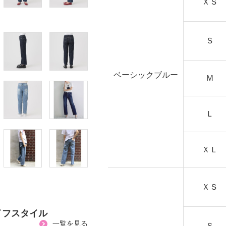
ＸＳ
Ｓ
ベーシックブルー
Ｍ
Ｌ
ＸＬ
ＸＳ
イフスタイル
一覧を見る
Ｓ