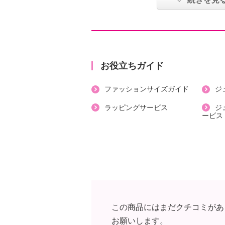
・手洗い：可
・漂白処理：塩素系・酸素系漂白不
・タンブル乾燥：不可
・自然乾燥：日陰の平干し
・アイロン仕上げ：不可
お役立ちガイド
・ドライクリーニング：不可
ファッションサイズガイド
ジ
・ウエットクリーニング：可
【個体差あり】
ラッピングサービス
ジ
ービス
・個体差あり
【原産国（地）】
・韓国製
この商品にはまだクチコミがあ
お願いします。