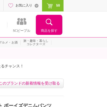
¥0
お気に入り
商品を探す
SCピープル
旅・趣味・暮らし
グルメ・お酒
コレクターズ
たるチャンス！
ネッ
このブランドの新着情報を受け取る
ト ボーイズデニムパンツ