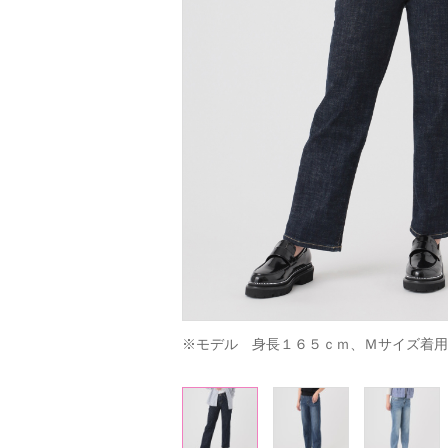
※モデル　身長１６５ｃｍ、Ｍサイズ着用