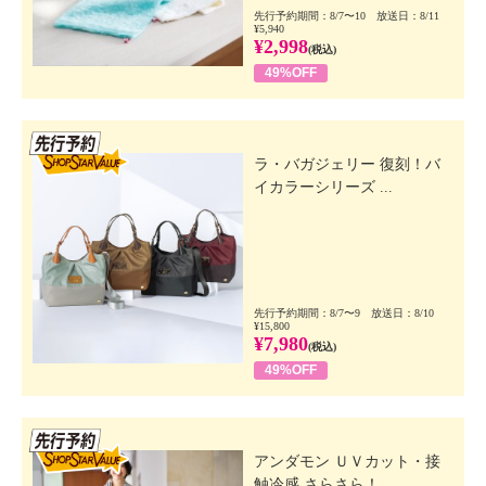
先行予約期間：8/7〜10 放送日：8/11
¥5,940
¥2,998
(税込)
49%OFF
先行SSV
ラ・バガジェリー 復刻！バ
イカラーシリーズ ...
先行予約期間：8/7〜9 放送日：8/10
¥15,800
¥7,980
(税込)
49%OFF
先行SSV
アンダモン ＵＶカット・接
触冷感 さらさら！...