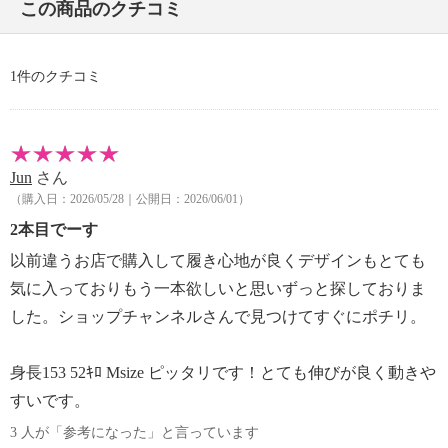
この商品のクチコミ
・ドライクリーニング：不可
・ウエットクリーニング：可
【個体差あり】
1件のクチコミ
・個体差あり
【原産国（地）】
・韓国製
Jun
さん
（購入日：2026/05/28｜公開日：2026/06/01）
2本目でーす
以前違うお店で購入して履き心地が良くデザインもとても
気に入っておりもう一本欲しいと思いずっと探しておりま
した。ショップチャンネルさんで見つけてすぐにポチリ。
身長153 52ｷﾛ Msize ピッタリです！とても伸びが良く動きや
すいです。
3 人が「参考になった」と言っています