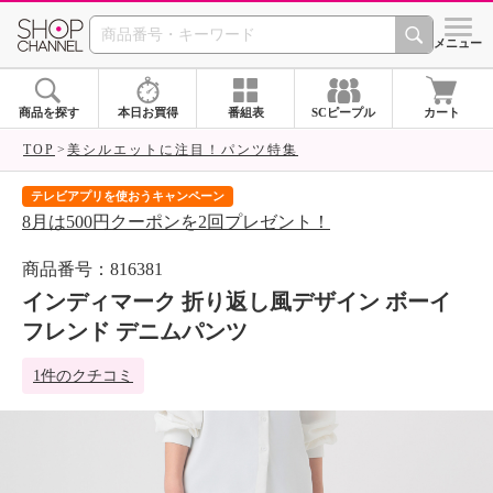
SHOP CHANNEL 
メニュー
商品を探す
本日お買得
番組表
SCピープル
カート
TOP
美シルエットに注目！パンツ特集
テレビアプリを使おうキャンペーン
届
8月は500円クーポンを2回プレゼント！
ご
商品番号：816381
インディマーク 折り返し風デザイン ボーイ
フレンド デニムパンツ
1件のクチコミ