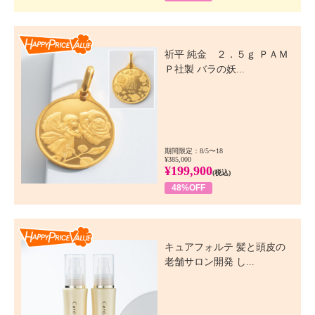
Happy Price Value
祈平 純金 ２．５ｇ ＰＡＭ
Ｐ社製 バラの妖...
期間限定：8/5〜18
¥385,000
¥199,900
(税込)
48%OFF
Happy Price Value
キュアフォルテ 髪と頭皮の
老舗サロン開発 し...