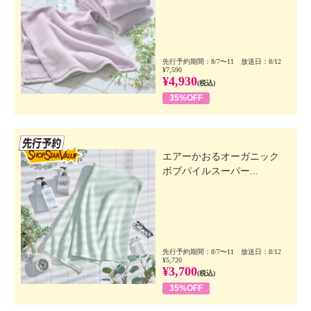
先行予約期間：8/7〜11 放送日：8/12
¥7,590
¥4,930
(税込)
35%OFF
先行SSV
エアーかおるオーガニック
ボブパイルスーパー...
先行予約期間：8/7〜11 放送日：8/12
¥5,720
¥3,700
(税込)
35%OFF