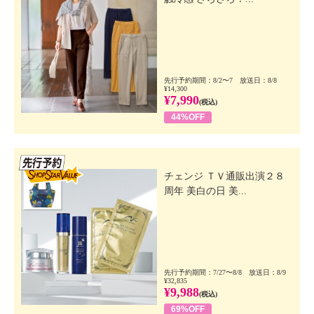
先行予約期間：8/2〜7 放送日：8/8
¥14,300
¥7,990
(税込)
44%OFF
先行SSV
チェンジ ＴＶ通販出演２８
周年 美白の日 美...
先行予約期間：7/27〜8/8 放送日：8/9
¥32,835
¥9,988
(税込)
69%OFF