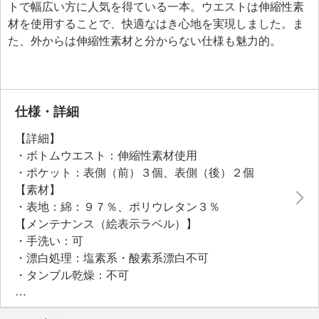
トで幅広い方に人気を得ている一本。ウエストは伸縮性素
材を使用することで、快適なはき心地を実現しました。ま
た、外からは伸縮性素材と分からない仕様も魅力的。
仕様・詳細
【詳細】
・ボトムウエスト：伸縮性素材使用
・ポケット：表側（前）３個、表側（後）２個
【素材】
・表地：綿：９７％、ポリウレタン３％
【メンテナンス（絵表示ラベル）】
・手洗い：可
・漂白処理：塩素系・酸素系漂白不可
・タンブル乾燥：不可
・自然乾燥：日陰の平干し
・アイロン仕上げ：不可