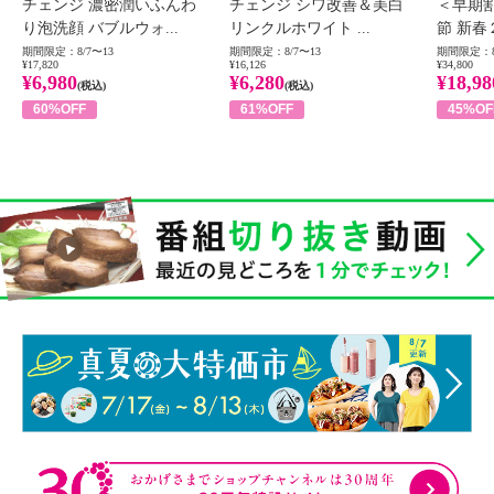
チェンジ 濃密潤いふんわ
チェンジ シワ改善＆美白
＜早期
り泡洗顔 バブルウォ...
リンクルホワイト ...
節 新春
期間限定：8/7〜13
期間限定：8/7〜13
期間限定：8
¥17,820
¥16,126
¥34,800
¥6,980
¥6,280
¥18,98
(税込)
(税込)
60%OFF
61%OFF
45%OF