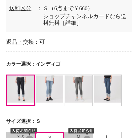
送料区分
： S
（6点まで￥660）
ショップチャンネルカードなら送
料無料［
詳細
］
返品・交換
：可
カラー選択：
インディゴ
サイズ選択：
Ｓ
ＸＳ
Ｍ
Ｌ
Ｓ