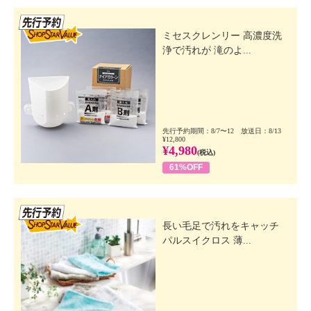
先行SSV
ミセスクレンリー 高濃度洗
浄で汚れが 滝のよ...
先行予約期間：8/7〜12 放送日：8/13
¥12,800
¥4,980
(税込)
61%OFF
先行SSV
長い毛足で汚れをキャッチ
パルスイクロス 薄...