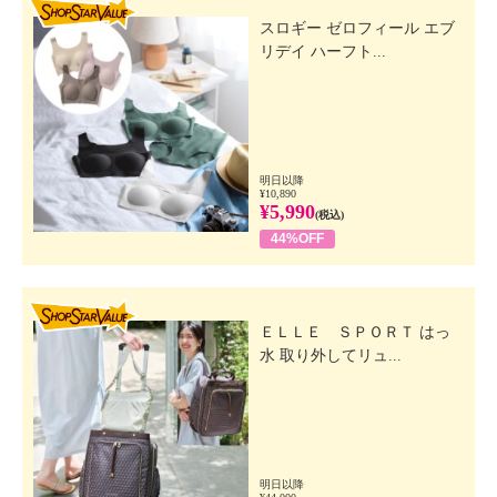
SHOP STAR VALUE
スロギー ゼロフィール エブ
リデイ ハーフト...
明日以降
¥10,890
¥5,990
(税込)
44%OFF
SHOP STAR VALUE
ＥＬＬＥ ＳＰＯＲＴ はっ
水 取り外してリュ...
明日以降