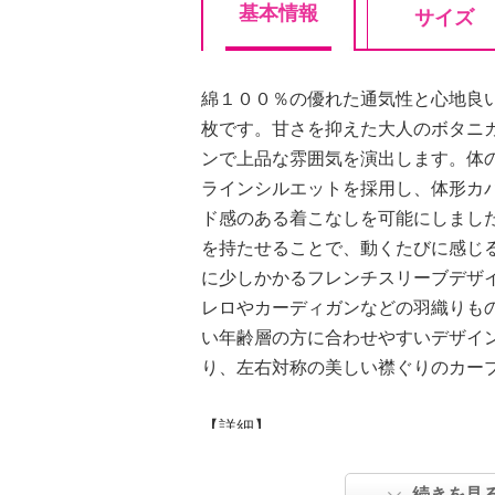
基本情報
サイズ
綿１００％の優れた通気性と心地良
枚です。甘さを抑えた大人のボタニ
ンで上品な雰囲気を演出します。体
ラインシルエットを採用し、体形カ
ド感のある着こなしを可能にしまし
を持たせることで、動くたびに感じ
に少しかかるフレンチスリーブデザ
レロやカーディガンなどの羽織りも
い年齢層の方に合わせやすいデザイ
り、左右対称の美しい襟ぐりのカー
【詳細】
・裏地：なし
・裾スリット：なし
続きを見