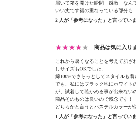
【個体差あり】
届いて箱を開けた瞬間 感激 なん
・個体差あり
いい丈です裾の重なっている部分も
【原産国（地）】
2 人が「参考になった」と言ってい
・中国製
商品は気に入り
これから暑くなることを考えて肌ざ
しサイズもOKでした。
綿100%でさらっとしてスタイルも
でも、私にはブラック地にホワイト
が、試着して確かめる事が出来ない
商品そのものは良いので残念です！
どちらかと言うとパステルカラーが
1 人が「参考になった」と言ってい