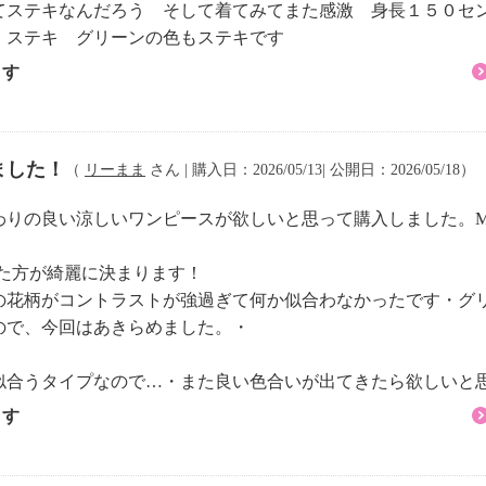
てステキなんだろう そして着てみてまた感激 身長１５０セ
 ステキ グリーンの色もステキです
ます
ました！
（
リーまま
さん | 購入日：2026/05/13| 公開日：2026/05/18）
わりの良い涼しいワンピースが欲しいと思って購入しました。M
着た方が綺麗に決まります！
の花柄がコントラストが強過ぎて何か似合わなかったです・グ
ので、今回はあきらめました。・
似合うタイプなので…・また良い色合いが出てきたら欲しいと
ます