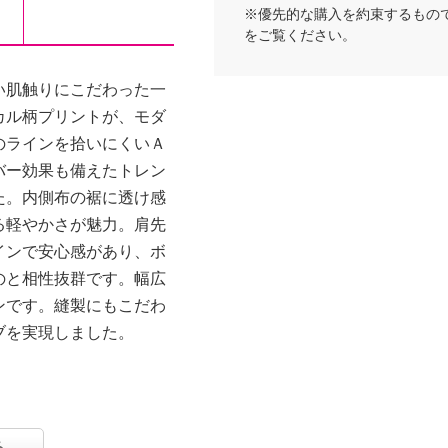
※優先的な購入を約束するもの
をご覧ください。
い肌触りにこだわった一
カル柄プリントが、モダ
のラインを拾いにくいＡ
バー効果も備えたトレン
た。内側布の裾に透け感
る軽やかさが魅力。肩先
インで安心感があり、ボ
のと相性抜群です。幅広
ンです。縫製にもこだわ
ブを実現しました。
る