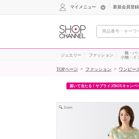
マイメニュー
新規会員登録
心おどる、瞬
靴・バ
ジュエリー
ファッション
小物・イ
SALE
>
>
TOPページ
ファッション
ワンピー
ンを2回プレゼント！
届いて当たる！サプライズBOXキャンペ
Zoom