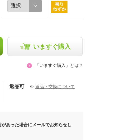
いますぐ購入
「いますぐ購入」とは？
返品可
※
返品・交換について
藤井明世
chaki
160cm
157cm
荷があった場合にメールでお知らせし