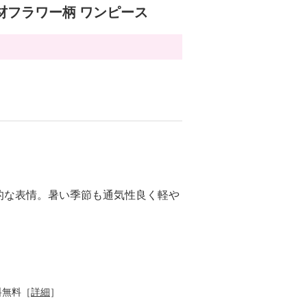
材フラワー柄 ワンピース
的な表情。暑い季節も通気性良く軽や
料無料［
詳細
］