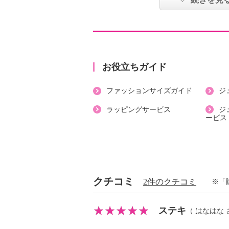
・ポケット：外側（前）２個
【素材】
・表側生地：綿１００％
・裏側生地：綿１００％
【メンテナンス（絵表示ラベル）】
お役立ちガイド
・手洗い：可
ファッションサイズガイド
ジ
・漂白処理：塩素系・酸素系漂白不
・タンブル乾燥：不可
ラッピングサービス
ジ
ービス
・自然乾燥：日陰の吊り干し
・アイロン仕上げ：可（低温）
・ドライクリーニング：石油系ドラ
・ウエットクリーニング：可
【メンテナンス（ケアラベル）】
クチコミ
2件のクチコミ
※「
・長時間照射による変退色注意
・過度な力をかけない
ステキ
（
はなはな
さ
・ネット使用