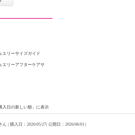
ュエリーサイズガイド
可
ュエリーアフターケアサ
イクリーニング可
購入日の新しい順」に表示
ん | 購入日：2026/05/27| 公開日：2026/06/01）