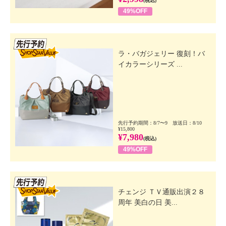
(税込)
49%OFF
先行SSV
ラ・バガジェリー 復刻！バ
イカラーシリーズ ...
先行予約期間：8/7〜9 放送日：8/10
¥15,800
¥7,980
(税込)
49%OFF
先行SSV
チェンジ ＴＶ通販出演２８
周年 美白の日 美...