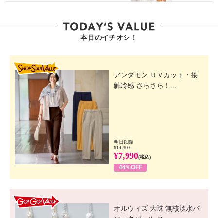
本日のイチオシ！
SHOP STAR VALUE
アンダモン ＵＶカット・接
触冷感 さらさら！...
明日以降
¥14,300
¥7,990
(税込)
44%OFF
GO! GO! VALUE
オルウィズ 大珠 無核淡水バ