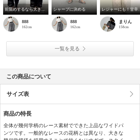
前留めするなら大き目？
シャープに決める
レジャーにも
888
888
まりん
162cm
162cm
158cm
一覧を見る
この商品について
サイズ表
商品の特長
全体が幾何学柄のレース素材でできた上品なワイドパ
ンツです。一般的なレースの花柄とは異なり、大きな