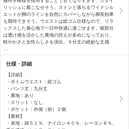
幾何学模様を採用することで甘くなりすぎず、スタイ
リッシュに着こなせそう。ストンと落ちるワイドシル
エットが脚のラインを自然にカバーしながら脚長効果
も期待できそう。ウエストは総ゴム仕様なので、リラ
ックスした着心地で一日中快適に過ごせます。裾部分
は透け感を活かした裏地の控えが多めになっており、
軽やかさと女性らしさを演出。９分丈の絶妙な丈感
で、重たく見えない洗練された印象に仕上がっていま
す。表地には綿とナイロンを中心とした素材を使用
し、軽やかで通気性も良く、真夏でも涼しく着用可
仕様・詳細
能。シンプルなトップスと合わせるだけで、デイリー
【詳細】
からモード、ドレッシーなシーンまで幅広く活躍しま
・ボトムウエスト：総ゴム
す。
・パンツ丈：九分丈
・裏地：あり
・スリット：なし
・ポケット：外側（前）２個
【素材】
・表地：綿５１％、ナイロン４０％、レーヨン８％、