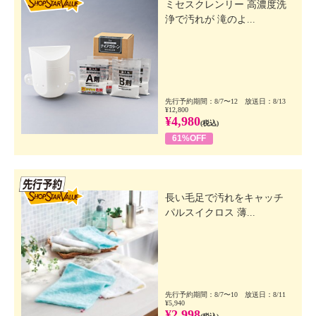
ミセスクレンリー 高濃度洗
浄で汚れが 滝のよ...
先行予約期間：8/7〜12 放送日：8/13
¥12,800
¥4,980
(税込)
61%OFF
先行SSV
長い毛足で汚れをキャッチ
パルスイクロス 薄...
先行予約期間：8/7〜10 放送日：8/11
¥5,940
¥2,998