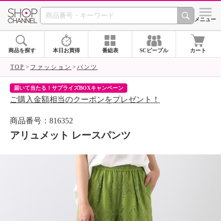
SHOP CHANNEL 
メニュー
商品を探す
本日お買得
番組表
SCピープル
カート
TOP
ファッション
パンツ
届いて当たる！サプライズBOXキャンペーン
ク
ご購入金額相当のクーポンをプレゼント！
ク
商品番号：816352
アリュメット レースパンツ