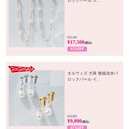
ロックパール ス...
¥33,500
¥17,500
(税込)
47%OFF
GO! GO! VALUE
オルウィズ 大珠 無核淡水バ
ロックパール イ...
¥18,800
¥9,800
(税込)
47%OFF