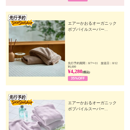
先行SSV
エアーかおるオーガニック
ボブパイルスーパー...
先行予約期間：8/7〜11 放送日：8/12
¥6,600
¥4,280
(税込)
35%OFF
先行SSV
エアーかおるオーガニック
ボブパイルスーパー...