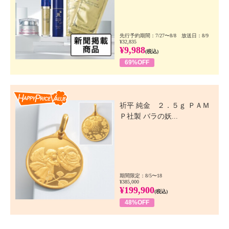
先行予約期間：7/27〜8/8 放送日：8/9
¥32,835
¥9,988
(税込)
69%OFF
Happy Price Value
祈平 純金 ２．５ｇ ＰＡＭ
Ｐ社製 バラの妖...
期間限定：8/5〜18
¥385,000
¥199,900
(税込)
48%OFF