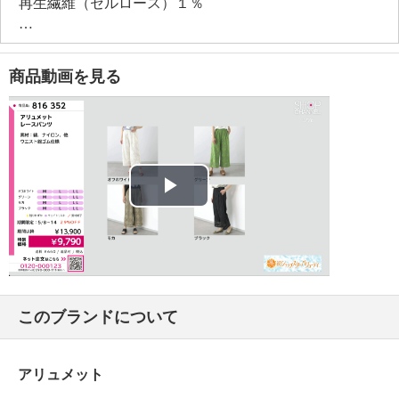
再生繊維（セルロース）１％
・裏地：ポリエステル１００％
【メンテナンス（絵表示ラベル）】
・洗濯機・手洗い：不可
商品動画を見る
・漂白処理：塩素系・酸素系漂白不可
・タンブル乾燥：不可
・アイロン仕上げ：可（低温）
・ドライクリーニング：石油系ドライクリーニング可
・ウエットクリーニング：不可
【メンテナンス（ケアラベル）】
Play
＜オフホワイト、グリーン、モカ＞長時間照射による
変退色注意
Video
＜オフホワイト、グリーン、モカ、ブラック＞ネット
使用
＜ブラック＞水や汗などによる色落ち、色移り注意
このブランドについて
＜ブラック＞摩擦による色落ち、色移り注意
【個体差あり】
・個体差あり
アリュメット
【原産国（地）】