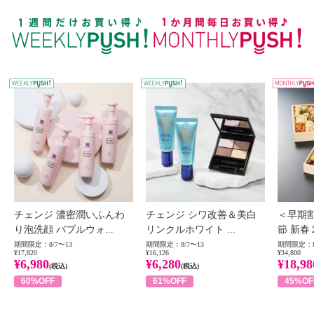
WEEKLY PUSH
W
チェンジ 濃密潤いふんわ
チェンジ シワ改善＆美白
＜早期
り泡洗顔 バブルウォ...
リンクルホワイト ...
節 新春
期間限定：8/7〜13
期間限定：8/7〜13
期間限定：8
¥17,820
¥16,126
¥34,800
¥6,980
¥6,280
¥18,98
(税込)
(税込)
60%OFF
61%OFF
45%OF