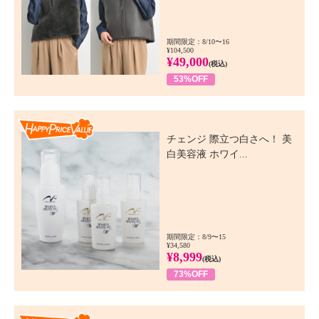
期間限定：8/10〜16
¥104,500
¥49,000
(税込)
53%OFF
Happy Price Value
チェンジ 際立つ白さへ！ 美
白美容液 ホワイ...
期間限定：8/9〜15
¥34,580
¥8,999
(税込)
73%OFF
Happy Price Value