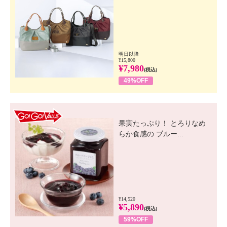
明日以降
¥15,800
¥7,980
(税込)
49%OFF
GO! GO! VALUE
果実たっぷり！ とろりなめ
らか食感の ブルー...
¥14,520
¥5,890
(税込)
59%OFF