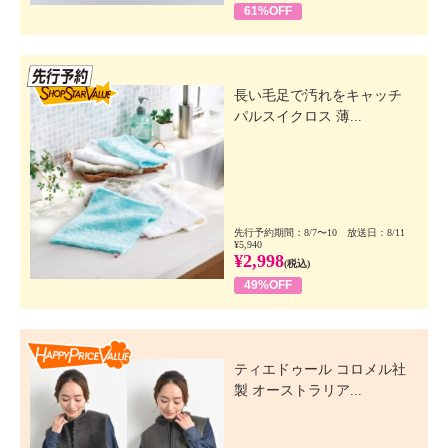
61%OFF
先行SSV
長い毛足で汚れをキャッチ
パルスイクロス 薄...
先行予約期間：8/7〜10 放送日：8/11
¥5,940
¥2,998
(税込)
49%OFF
Happy Price Value
ティエドゥール コロメル社
製 オーストラリア...