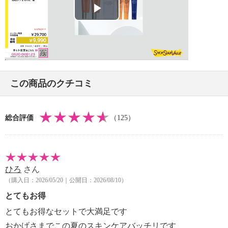
（化粧水）】
＜ジェミーネフェルタリ リンクルセラムＷＰＰ １
Play
＜配合／無配合表示＞
０ｇ＞
無香料※香りが無いということではありません、ター
【原産国（地）】
Video
ル系色素不使用、紫外線吸収剤不使用
・日本製
【ジェミーネフェルタリ リンクルホワイトＵＶ５０
＋Ｗ＆ＥＩＩ（薬用日焼け止め乳液）・１５ｍｌサイ
＜ジェミーネフェルタリ つやリンクルローション
ズ】
この商品のクチコミ
１２０ｍｌ＞
＜リニューアル情報（２０２６年３月〜）＞
【原産国（地）】
美容成分にこだわってリニューアルしました。
・日本製
＜配合／無配合表示＞
総合評価
（125）
無香料※香りが無いということではありません、ノン
＜ジェミーネフェルタリ リンクルホワイトＵＶ５０
アルコール、タール系色素不使用、紫外線吸収剤不使
＋Ｗ＆ＥＩＩ １５ｍｌ＞
用
【原産国（地）】
ひろ
さん
・日本製
（購入日：2026/05/20｜公開日：2026/08/10）
とてもお得
※ジェミーネフェルタリ リンクルセラムＷＰＰ：パ
ッケージ表示は「美容液クリーム」
とてもお得なセットで大満足です
※ジェミーネフェルタリ リンクルホワイトＵＶ５０
おかげさまでこの夏のスキンケアバッチリです