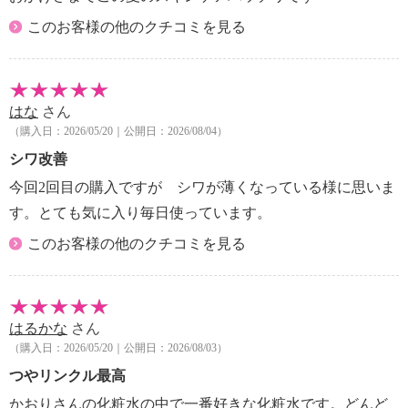
＋Ｗ＆ＥＩＩ：パッケージ表示は「日焼け止め乳液」
このお客様の他のクチコミを見る
※個装箱のパッケージ表示は「＜リンクルセラムＷＰ
Ｐ つやリンクルローション 特別セット」
はな
さん
（購入日：2026/05/20｜公開日：2026/08/04）
シワ改善
今回2回目の購入ですが シワが薄くなっている様に思いま
す。とても気に入り毎日使っています。
このお客様の他のクチコミを見る
はるかな
さん
（購入日：2026/05/20｜公開日：2026/08/03）
つやリンクル最高
かおりさんの化粧水の中で一番好きな化粧水です。どんど