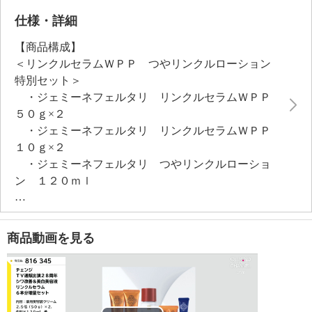
イズ×２、ハリのあるツヤ美肌へと導く化粧水、有効成
分ナイアシンアミド、グリチルリチン酸ジカリウムを
仕様・詳細
配合し、シワを改善する、美白（※メラニンの生成を
【商品構成】
抑え、しみ、そばかすを防ぐ）、肌あれ・あれ性、油
＜リンクルセラムＷＰＰ つやリンクルローション
性肌、肌をひきしめる、肌を整える、皮膚をすこやか
特別セット＞
に保つ、皮膚にうるおいを与える、皮膚を保護する、
・ジェミーネフェルタリ リンクルセラムＷＰＰ
皮膚の乾燥を防ぐ効能効果のあるＷ薬用日焼け止め乳
５０ｇ×２
液・１５ｍｌサイズのセットです。
・ジェミーネフェルタリ リンクルセラムＷＰＰ
薬用美容液クリーム、化粧水は、乾燥による小ジワを
１０ｇ×２
目立たなくします（※効能評価試験済み）。
・ジェミーネフェルタリ つやリンクルローショ
【ジェミーネフェルタリ リンクルセラムＷＰＰ（薬
ン １２０ｍｌ
用美容液クリーム）】
・ジェミーネフェルタリ リンクルホワイトＵＶ５
ショップチャンネルでは２０ｇサイズの販売があり、
０＋Ｗ＆ＥＩＩ １５ｍｌ
５０ｇはその２．５倍サイズ。
＜配合／無配合表示＞
商品動画を見る
＜ジェミーネフェルタリ リンクルセラムＷＰＰ ５
無香料※香りが無いということではありません、ノン
０ｇ＞
アルコール、タール系色素不使用、紫外線吸収剤不使
【原産国（地）】
用
・日本製
【ジェミーネフェルタリ つやリンクルローション