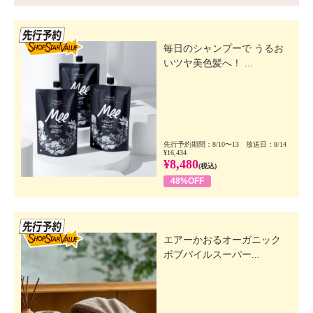
先行SSV
毎日のシャンプーで うるお
いツヤ美色髪へ！ ...
先行予約期間：8/10〜13 放送日：8/14
¥16,434
¥8,480
(税込)
48%OFF
先行SSV
エアーかおるオーガニック
ボブパイルスーパー...