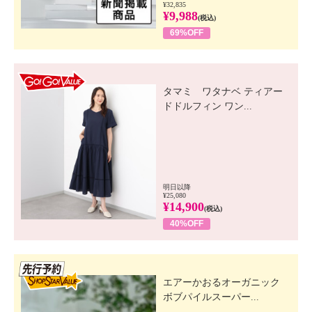
¥32,835
¥9,988
(税込)
69%OFF
GO! GO! VALUE
タマミ ワタナベ ティアー
ドドルフィン ワン...
明日以降
¥25,080
¥14,900
(税込)
40%OFF
先行SSV
エアーかおるオーガニック
ボブパイルスーパー...