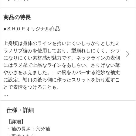
商品の特長
●ＳＨＯＰオリジナル商品
上身頃は身体のラインを拾いにくいしっかりとしたミ
ラノリブ編みを使用しており、型崩れしにくく、シワ
になりにくい素材感が魅力です。ネックラインの表側
にはラメ糸で上品なラインをあしらい、さりげない華
やかさを加えました。二の腕をカバーする絶妙な袖丈
に設定。袖口の後ろ側に作ったスリットを折り返すこ
とで表情をつけることも。
スカート部分は、裾部分にシアー感のあるボーダー柄
を入れて、軽やかさと涼しげな印象をプラス。ニット
とスカートの切り替えは伸縮性があり、ノンストレス
仕様・詳細
で着ていただけます。デイリー使いからお食事会ま
【詳細】
で、幅広いシーンで活躍する一着です。
・袖の長さ：六分袖