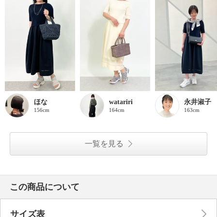
ほな
watariri
永井淑子
156cm
164cm
163cm
一覧を見る
この商品について
サイズ表