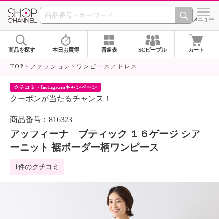
SHOP CHANNEL 
メニュー
商品を探す
本日お買得
番組表
SCピープル
カート
TOP
ファッション
ワンピース／ドレス
クチコミ・Instagramキャンペーン
ネ
クーポンが当たるチャンス！
ネ
商品番号：816323
アッフィーナ ブティック １６ゲージ シア
ーニット 裾ボーダー柄ワンピース
1件のクチコミ