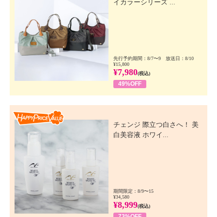
イカラーシリーズ ...
先行予約期間：8/7〜9 放送日：8/10
¥15,800
¥7,980
(税込)
49%OFF
Happy Price Value
チェンジ 際立つ白さへ！ 美
白美容液 ホワイ...
期間限定：8/9〜15
¥34,580
¥8,999
(税込)
73%OFF