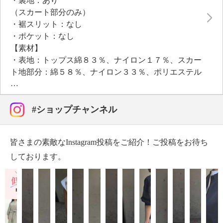
・裏地：あり
（スカート部分のみ）
・裾スリット：なし
・ポケット：なし
【素材】
・表地：トップス綿８３％、ナイロン１７％、スカー
ト地部分：綿５８％、ナイロン３３％、ポリエステル
９％、スカート柄部分：ナイロン７０％、ポリエステ
ル３０％
・裏地：ポリエステル１００％
#ショップチャンネル
【メンテナンス（絵表示ラベル）】
・手洗い：可
皆さまの素敵なInstagram投稿をご紹介！ご投稿をお待ち
・漂白処理：塩素系・酸素系漂白不可
・タンブル乾燥：不可
しております。
・自然乾燥：日陰の平干し
・アイロン仕上げ：可（中温）
・ドライクリーニング：石油系ドライクリーニング可
・ウエットクリーニング：可
【メンテナンス（ケアラベル）】