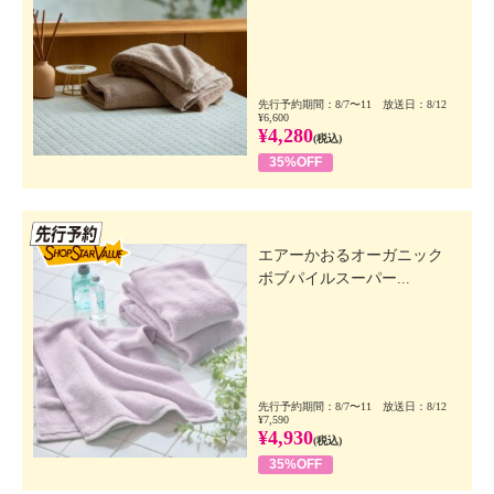
先行予約期間：8/7〜11 放送日：8/12
¥6,600
¥4,280
(税込)
35%OFF
先行SSV
エアーかおるオーガニック
ボブパイルスーパー...
先行予約期間：8/7〜11 放送日：8/12
¥7,590
¥4,930
(税込)
35%OFF