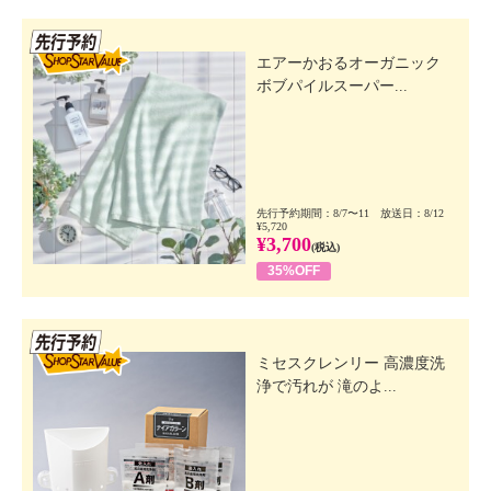
先行SSV
エアーかおるオーガニック
ボブパイルスーパー...
先行予約期間：8/7〜11 放送日：8/12
¥5,720
¥3,700
(税込)
35%OFF
先行SSV
ミセスクレンリー 高濃度洗
浄で汚れが 滝のよ...