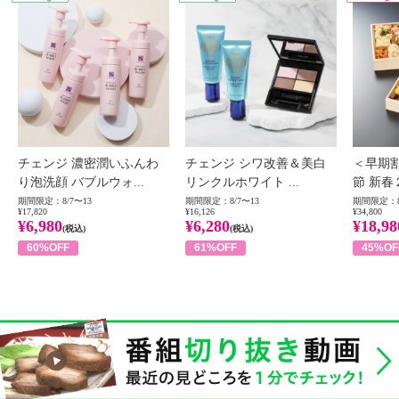
チェンジ 濃密潤いふんわ
チェンジ シワ改善＆美白
＜早期
り泡洗顔 バブルウォ...
リンクルホワイト ...
節 新春
期間限定：8/7〜13
期間限定：8/7〜13
期間限定：8
¥17,820
¥16,126
¥34,800
¥6,980
¥6,280
¥18,98
(税込)
(税込)
60%OFF
61%OFF
45%OF