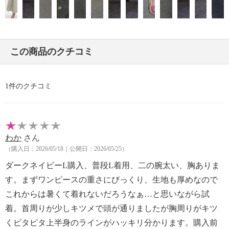
・洗濯の繰り返しによる変退色注意
・単品洗い
・素材の特性上、多少の縮みあり
・過度な力をかけない
この商品のクチコミ
・無蛍光洗剤使用
【原産国（地）】
・中国製
1件のクチコミ
わか
さん
（購入日：2026/05/18｜公開日：2026/05/25）
ダークネイビーL購入、普段L着用、二の腕太い、胸ありま
す。まずワンピースの重さにびっくり、生地も厚めなので
これからは暑くて着れないだろうなぁ…と思いながら試
着。首周りが少しキツメで頭が通りましたが胸周りがキツ
くピタピタ上半身のラインがハッキリ分かります。購入前