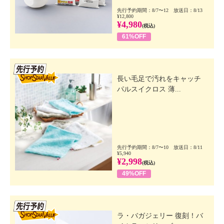
先行予約期間：8/7〜12 放送日：8/13
¥12,800
¥4,980
(税込)
61%OFF
先行SSV
長い毛足で汚れをキャッチ
パルスイクロス 薄...
先行予約期間：8/7〜10 放送日：8/11
¥5,940
¥2,998
(税込)
49%OFF
先行SSV
ラ・バガジェリー 復刻！バ