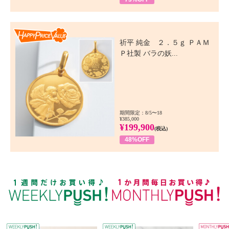
Happy Price Value
祈平 純金 ２．５ｇ ＰＡＭ
Ｐ社製 バラの妖...
期間限定：8/5〜18
¥385,000
¥199,900
(税込)
48%OFF
WEEKLY PUSH
W