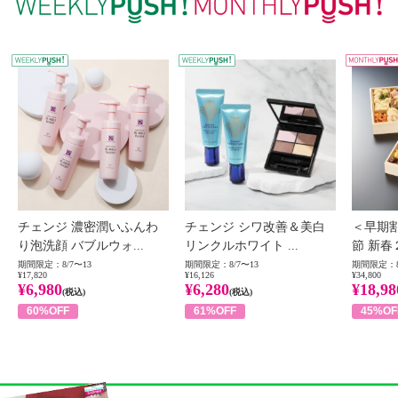
WEEKLY PUSH
W
チェンジ 濃密潤いふんわ
チェンジ シワ改善＆美白
＜早期
り泡洗顔 バブルウォ...
リンクルホワイト ...
節 新春
期間限定：8/7〜13
期間限定：8/7〜13
期間限定：8
¥17,820
¥16,126
¥34,800
¥6,980
¥6,280
¥18,98
(税込)
(税込)
60%OFF
61%OFF
45%OF