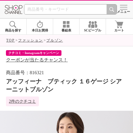
SHOP CHANNEL 
メニュー
商品を探す
本日お買得
番組表
SCピープル
カート
TOP
ファッション
ブルゾン
ネットデビューキャンペーン
シ
ネットで初めてご購入の方1,000円割引
ア
商品番号：816321
アッフィーナ ブティック １６ゲージ シア
ーニットブルゾン
2件のクチコミ