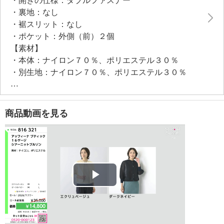
・開きの仕様：ダブルファスナー
・裏地：なし
・裾スリット：なし
・ポケット：外側（前）２個
【素材】
・本体：ナイロン７０％、ポリエステル３０％
・別生地：ナイロン７０％、ポリエステル３０％
【メンテナンス（絵表示ラベル）】
・手洗い：可
・漂白処理：塩素系・酸素系漂白不可
商品動画を見る
・タンブル乾燥：不可
・自然乾燥：日陰の平干し
・アイロン仕上げ：可（中温）
・ドライクリーニング：石油系ドライクリーニング可
・ウエットクリーニング：可
【メンテナンス（ケアラベル）】
Play
・洗濯の繰り返しによる変退色注意
・単品洗い
Video
・素材の特性上、多少の縮みあり