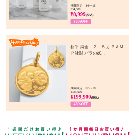
期間限定：8/9〜15
¥34,580
¥8,999
(税込)
73%OFF
Happy Price Value
祈平 純金 ２．５ｇ ＰＡＭ
Ｐ社製 バラの妖...
期間限定：8/5〜18
¥385,000
¥199,900
(税込)
48%OFF