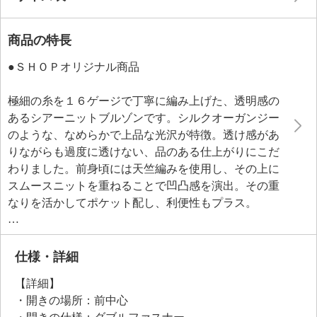
商品の特長
●ＳＨＯＰオリジナル商品
極細の糸を１６ゲージで丁寧に編み上げた、透明感の
あるシアーニットブルゾンです。シルクオーガンジー
のような、なめらかで上品な光沢が特徴。透け感があ
りながらも過度に透けない、品のある仕上がりにこだ
わりました。前身頃には天竺編みを使用し、その上に
スムースニットを重ねることで凹凸感を演出。その重
なりを活かしてポケット配し、利便性もプラス。
前立て部分には繊細なラメの縦ラインをあしらい、ゴ
ールドカラーのファスナー引き手と相まってエレガン
トな印象に。ダブルファスナーを採用しているため、
仕様・詳細
下側を開けて抜け感のある着こなしも楽しめます。袖
【詳細】
口に向かってゆとりのあるギャザースリーブは、前後
・開きの場所：前中心
の肩に続くパターンで着用しやすさを追求しました。