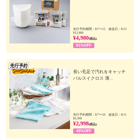
先行予約期間：8/7〜12 放送日：8/13
¥12,800
¥4,980
(税込)
61%OFF
先行SSV
長い毛足で汚れをキャッチ
パルスイクロス 薄...
先行予約期間：8/7〜10 放送日：8/11
¥5,940
¥2,998
(税込)
49%OFF