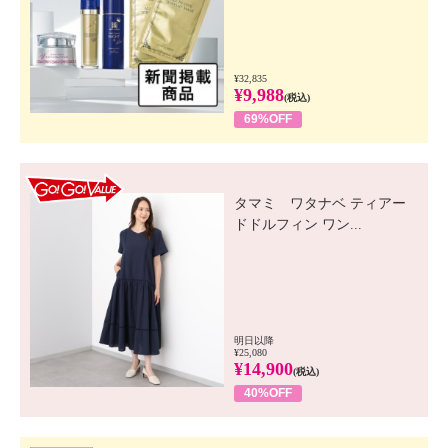
¥32,835
¥9,988
(税込)
69%OFF
GO! GO! VALUE
タマミ ワタナベ ティアー
ドドルフィン ワン...
明日以降
¥25,080
¥14,900
(税込)
40%OFF