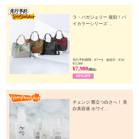
先行SSV
ラ・バガジェリー 復刻！バ
イカラーシリーズ ...
先行予約期間：8/7〜9 放送日：8/10
¥15,800
¥7,980
(税込)
49%OFF
Happy Price Value
チェンジ 際立つ白さへ！ 美
白美容液 ホワイ...