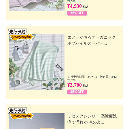
¥7,590
¥4,930
(税込)
35%OFF
先行SSV
エアーかおるオーガニック
ボブパイルスーパー...
先行予約期間：8/7〜11 放送日：8/12
¥5,720
¥3,700
(税込)
35%OFF
先行SSV
ミセスクレンリー 高濃度洗
浄で汚れが 滝のよ...