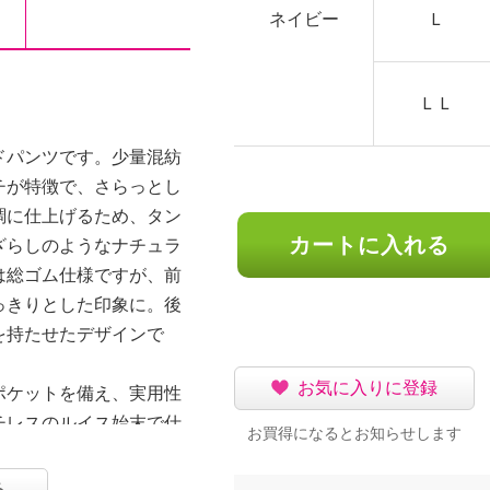
ネイビー
Ｌ
ＬＬ
ドパンツです。少量混紡
チが特徴で、さらっとし
調に仕上げるため、タン
カートに入れる
ざらしのようなナチュラ
は総ゴム仕様ですが、前
っきりとした印象に。後
を持たせたデザインで
お気に入りに登録
ポケットを備え、実用性
チレスのルイス始末で仕
お買得になるとお知らせします
たエレガントな印象で
シルエットで、上品な脚
る