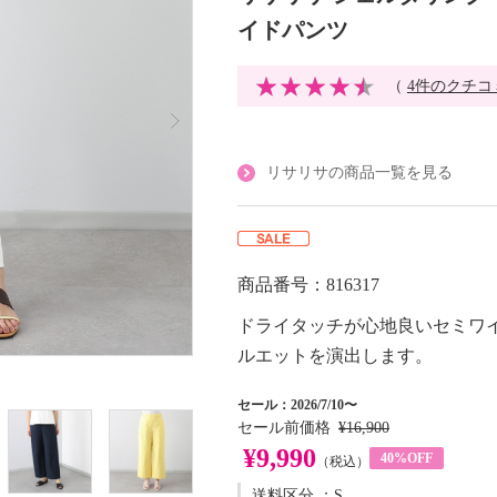
イドパンツ
（
4件のクチコ
リサリサの商品一覧を見る
商品番号：816317
ドライタッチが心地良いセミワ
ルエットを演出します。
セール：2026/7/10〜
セール前価格
¥16,900
¥9,990
40%OFF
（税込）
送料区分
：S