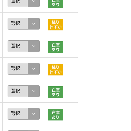
choco
ほな
160cm
156cm