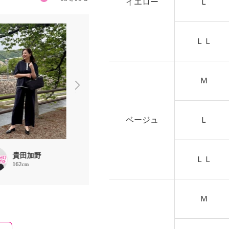
イエロー
Ｌ
ＬＬ
Ｍ
ベージュ
Ｌ
貴田加野
貴田加野
貴田加野
ＬＬ
162cm
162cm
162cm
Ｍ