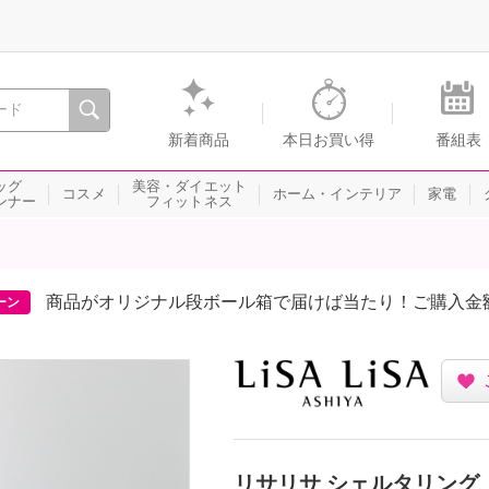
間を。通販・テレビショッピングのショップチャンネル
新着商品
本日お買い得
番組表
ッグ
美容・ダイエット
コスメ
ホーム・インテリア
家電
ンナー
フィットネス
商品がオリジナル段ボール箱で届けば当たり！ご購入金
ーン
リサリサ シェルタリング