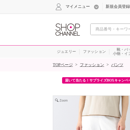
マイメニュー
新規会員登録
心おどる、瞬
靴・バ
ジュエリー
ファッション
小物・イ
SALE
>
>
TOPページ
ファッション
パンツ
ンを2回プレゼント！
届いて当たる！サプライズBOXキャンペ
Zoom