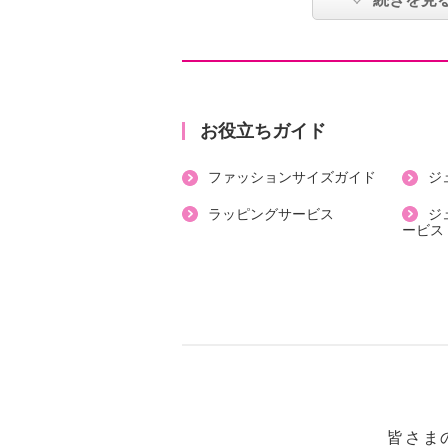
さばきを演出します。ご家庭で洗濯
イージーケア仕様です。
【詳細】
・ボトムウエスト：総ゴム
お役立ちガイド
・裏地：なし
ファッションサイズガイド
ジ
・スリット：なし
・ポケット：外側（前）２個
ラッピングサービス
ジ
ービス
【素材】
・ポリエステル７８％、綿１５％、
【メンテナンス（絵表示ラベル）】
・洗濯機：可
・漂白処理：塩素系・酸素系漂白不
・タンブル乾燥：不可
・自然乾燥：日陰の吊り干し
・アイロン仕上げ：可（中温）
皆さま