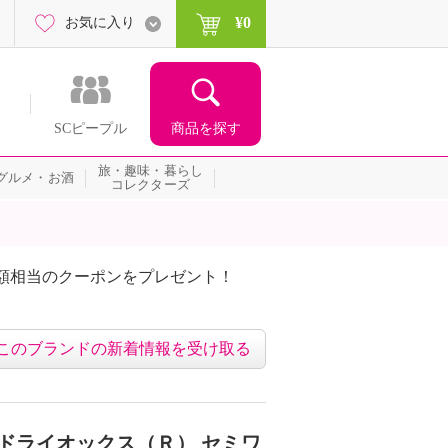
¥0
お気に入り
商品を探す
SCピープル
旅・趣味・暮らし
グルメ・お酒
コレクターズ
額相当のクーポンをプレゼント！
このブランドの新着情報を受け取る
 ドライオックス（Ｒ） セミワ