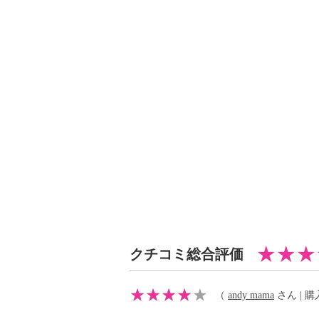
・ドライクリーニング：石油系ドラ
・ウエットクリーニング：可
【メンテナンス（ケアラベル）】
・長時間照射による変退色注意
・単品洗い
・水や汗などによる色落ち、色移り
・摩擦による色落ち、色移り注意
・ネット使用
【原産国（地）】
・中国製
クチコミ総合評価
（
andy mama
さん | 購入