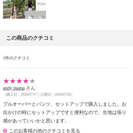
・長時間照射による変退色注意
・単品洗い
・水や汗などによる色落ち、色移り注意
・摩擦による色落ち、色移り注意
・ネット使用
この商品のクチコミ
【原産国（地）】
・中国製
1件のクチコミ
andy mama
さん
（購入日：2026/07/17｜公開日：2026/07/28）
プルオーバーとパンツ、セットアップで購入しました。お
出かけの時にセットアップですと便利なので、生地は張り
感があっていいかと思います。
このお客様の他のクチコミを見る