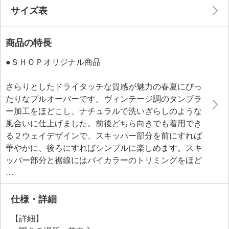
サイズ表
商品の特長
●ＳＨＯＰオリジナル商品
さらりとしたドライタッチな質感が魅力の春夏にぴっ
たりなプルオーバーです。ヴィンテージ調のタンブラ
ー加工をほどこし、ナチュラルで洗いざらしのような
風合いに仕上げました。前後どちら向きでも着用でき
る２ウェイデザインで、スキッパー部分を前にすれば
華やかに、後ろにすればシンプルに楽しめます。スキ
ッパー部分と裾線にはバイカラーのトリミングをほど
こし、遊び心あるアクセントをプラス。シンプルなボ
クシーシルエットにドロップショルダーを採用し、抜
け感のあるデザインに仕上げました。
仕様・詳細
腕をきれいにカバーする袖は、袖口もゆったりとした
【詳細】
つくりでほっそりとした印象を与えます。左右の裾に