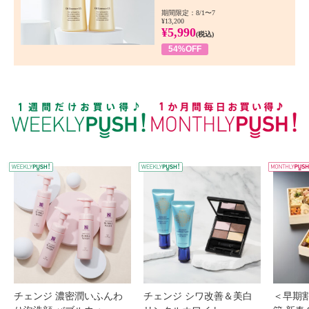
期間限定：8/1〜7
¥13,200
¥5,990
(税込)
54%OFF
WEEKLY PUSH
W
チェンジ 濃密潤いふんわ
チェンジ シワ改善＆美白
＜早期