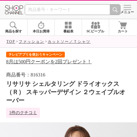
SHOP CHANNEL 
メニュー
商品を探す
本日お買得
番組表
SCピープル
カート
TOP
ファッション
カットソー／Ｔシャツ
テレビアプリを使おうキャンペーン
届
8月は500円クーポンを2回プレゼント！
ご
商品番号：816316
リサリサ シェルタリング ドライオックス
（Ｒ） スキッパーデザイン ２ウェイプルオ
ーバー
1件のクチコミ