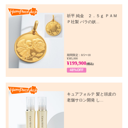
Happy Price Value
祈平 純金 ２．５ｇ ＰＡＭ
Ｐ社製 バラの妖...
期間限定：8/5〜18
¥385,000
¥199,900
(税込)
48%OFF
Happy Price Value
キュアフォルテ 髪と頭皮の
老舗サロン開発 し...