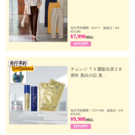
先行予約期間：8/2〜7 放送日：8/8
¥14,300
¥7,990
(税込)
44%OFF
先行SSV
チェンジ ＴＶ通販出演２８
周年 美白の日 美...
先行予約期間：7/27〜8/8 放送日：8/9
¥32,835
¥9,988
(税込)
69%OFF