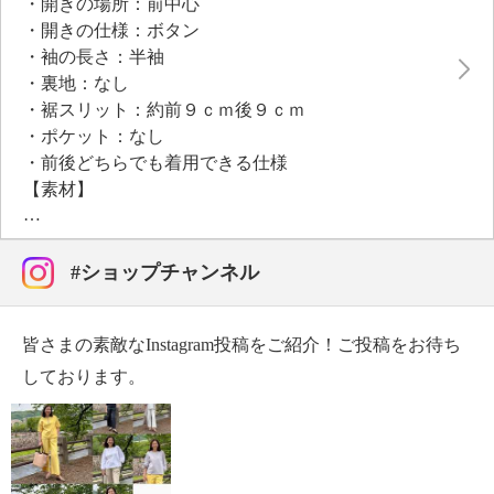
・開きの場所：前中心
はスリットを配し、パンツ合わせにもスカート合わせ
・開きの仕様：ボタン
にもコーディネイトしやすいバランスです。ご家庭で
・袖の長さ：半袖
洗濯機洗いが可能なイージーケアで、デイリーユース
・裏地：なし
に最適。春夏のワードローブに欠かせない一枚です。
・裾スリット：約前９ｃｍ後９ｃｍ
・ポケット：なし
・前後どちらでも着用できる仕様
【素材】
・本体：ポリエステル７８％、綿１５％、麻７％
・別布部分：ポリエステル９０％、綿１０％
【メンテナンス（絵表示ラベル）】
#ショップチャンネル
・洗濯機：可
・漂白処理：塩素系・酸素系漂白不可
皆さまの素敵なInstagram投稿をご紹介！ご投稿をお待ち
・タンブル乾燥：不可
・自然乾燥：日陰の吊り干し
しております。
・アイロン仕上げ：可（中温）
・ドライクリーニング：石油系ドライクリーニング可
・ウエットクリーニング：可
【メンテナンス（ケアラベル）】