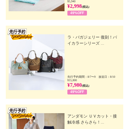
¥5,940
¥2,998
(税込)
49%OFF
先行SSV
ラ・バガジェリー 復刻！バ
イカラーシリーズ ...
先行予約期間：8/7〜9 放送日：8/10
¥15,800
¥7,980
(税込)
49%OFF
先行SSV
アンダモン ＵＶカット・接
触冷感 さらさら！...