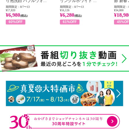
り泡洗顔 バブルウォ...
リンクルホワイト ...
節 新春
期間限定：8/7〜13
期間限定：8/7〜13
期間限定：8
¥17,820
¥16,126
¥34,800
¥6,980
¥6,280
¥18,98
(税込)
(税込)
60%OFF
61%OFF
45%OF