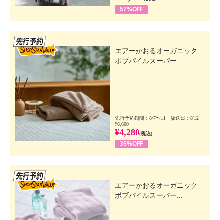
57%OFF
先行SSV
エアーかおるオーガニック
ボブパイルスーパー...
先行予約期間：8/7〜11 放送日：8/12
¥6,600
¥4,280
(税込)
35%OFF
先行SSV
エアーかおるオーガニック
ボブパイルスーパー...