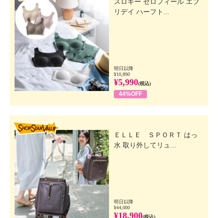
スロギー ゼロフィール エブ
リデイ ハーフト...
明日以降
¥10,890
¥5,990
(税込)
44%OFF
SHOP STAR VALUE
ＥＬＬＥ ＳＰＯＲＴ はっ
水 取り外してリュ...
明日以降
¥44,000
¥18,900
(税込)