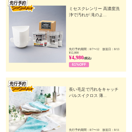
先行SSV
ミセスクレンリー 高濃度洗
浄で汚れが 滝のよ...
先行予約期間：8/7〜12 放送日：8/13
¥12,800
¥4,980
(税込)
61%OFF
先行SSV
長い毛足で汚れをキャッチ
パルスイクロス 薄...
先行予約期間：8/7〜10 放送日：8/11