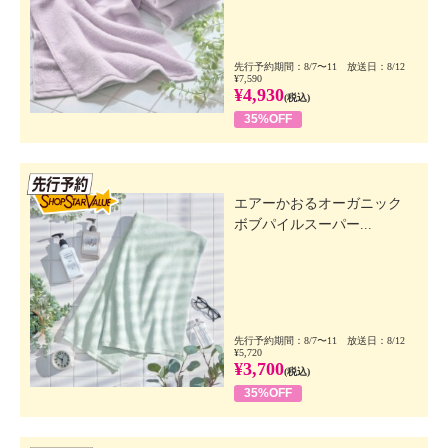
先行予約期間：8/7〜11 放送日：8/12
¥7,590
¥4,930
(税込)
35%OFF
先行SSV
エアーかおるオーガニック
ボブパイルスーパー...
先行予約期間：8/7〜11 放送日：8/12
¥5,720
¥3,700
(税込)
35%OFF