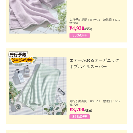
先行予約期間：8/7〜11 放送日：8/12
¥7,590
¥4,930
(税込)
35%OFF
先行SSV
エアーかおるオーガニック
ボブパイルスーパー...
先行予約期間：8/7〜11 放送日：8/12
¥5,720
¥3,700
(税込)
35%OFF