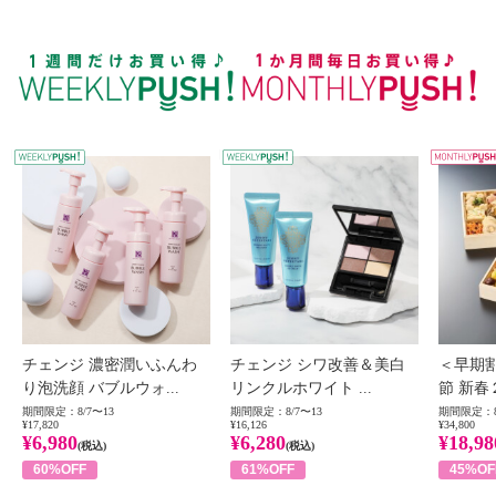
WEEKLY PUSH
W
チェンジ 濃密潤いふんわ
チェンジ シワ改善＆美白
＜早期
り泡洗顔 バブルウォ...
リンクルホワイト ...
節 新春
期間限定：8/7〜13
期間限定：8/7〜13
期間限定：8
¥17,820
¥16,126
¥34,800
¥6,980
¥6,280
¥18,98
(税込)
(税込)
60%OFF
61%OFF
45%OF