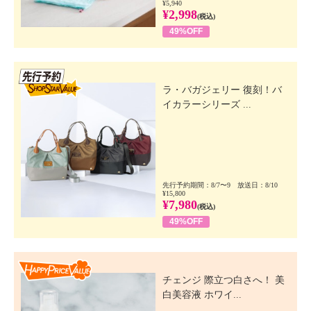
¥5,940
¥2,998
(税込)
49%OFF
先行SSV
ラ・バガジェリー 復刻！バ
イカラーシリーズ ...
先行予約期間：8/7〜9 放送日：8/10
¥15,800
¥7,980
(税込)
49%OFF
Happy Price Value
チェンジ 際立つ白さへ！ 美
白美容液 ホワイ...