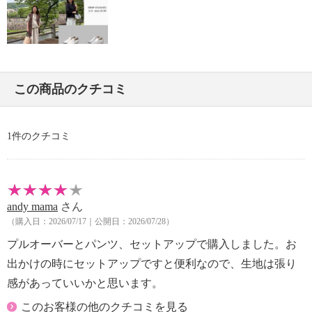
・長時間照射による変退色注意
・単品洗い
・水や汗などによる色落ち、色移り注意
・摩擦による色落ち、色移り注意
・ネット使用
この商品のクチコミ
【原産国（地）】
・中国製
1件のクチコミ
andy mama
さん
（購入日：2026/07/17｜公開日：2026/07/28）
プルオーバーとパンツ、セットアップで購入しました。お
出かけの時にセットアップですと便利なので、生地は張り
感があっていいかと思います。
このお客様の他のクチコミを見る