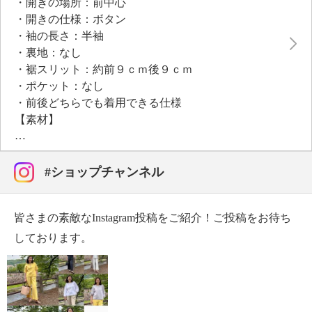
・開きの場所：前中心
はスリットを配し、パンツ合わせにもスカート合わせ
・開きの仕様：ボタン
にもコーディネイトしやすいバランスです。ご家庭で
・袖の長さ：半袖
洗濯機洗いが可能なイージーケアで、デイリーユース
・裏地：なし
に最適。春夏のワードローブに欠かせない一枚です。
・裾スリット：約前９ｃｍ後９ｃｍ
・ポケット：なし
・前後どちらでも着用できる仕様
【素材】
・本体：ポリエステル７８％、綿１５％、麻７％
・別布部分：ポリエステル９０％、綿１０％
【メンテナンス（絵表示ラベル）】
#ショップチャンネル
・洗濯機：可
・漂白処理：塩素系・酸素系漂白不可
皆さまの素敵なInstagram投稿をご紹介！ご投稿をお待ち
・タンブル乾燥：不可
・自然乾燥：日陰の吊り干し
しております。
・アイロン仕上げ：可（中温）
・ドライクリーニング：石油系ドライクリーニング可
・ウエットクリーニング：可
【メンテナンス（ケアラベル）】