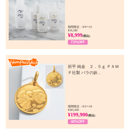
期間限定：8/9〜15
¥34,580
¥8,999
(税込)
73%OFF
Happy Price Value
祈平 純金 ２．５ｇ ＰＡＭ
Ｐ社製 バラの妖...
期間限定：8/5〜18
¥385,000
¥199,900
(税込)
48%OFF