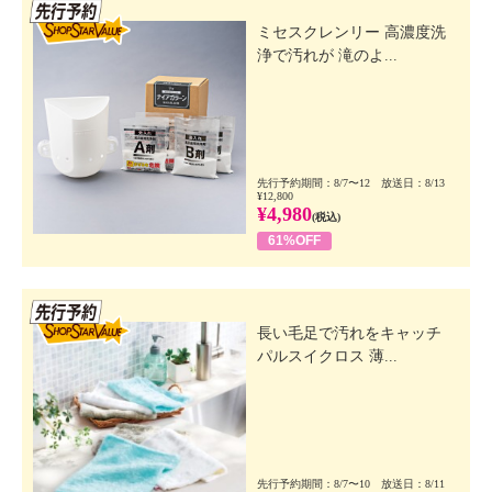
先行SSV
ミセスクレンリー 高濃度洗
浄で汚れが 滝のよ...
先行予約期間：8/7〜12 放送日：8/13
¥12,800
¥4,980
(税込)
61%OFF
先行SSV
長い毛足で汚れをキャッチ
パルスイクロス 薄...
先行予約期間：8/7〜10 放送日：8/11