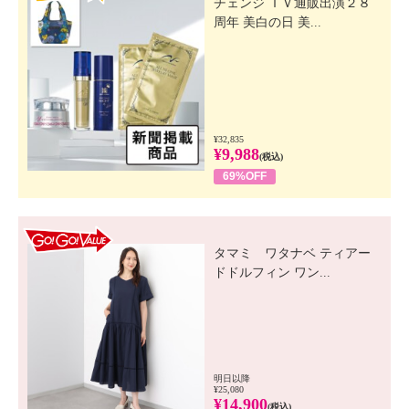
チェンジ ＴＶ通販出演２８
周年 美白の日 美...
¥32,835
¥9,988
(税込)
69%OFF
GO! GO! VALUE
タマミ ワタナベ ティアー
ドドルフィン ワン...
明日以降
¥25,080
¥14,900
(税込)