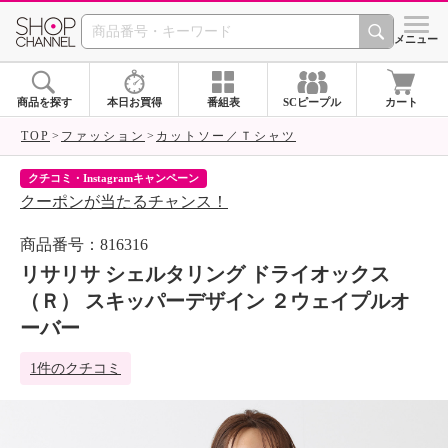
SHOP CHANNEL 
メニュー
商品を探す
本日お買得
番組表
SCピープル
カート
TOP
ファッション
カットソー／Ｔシャツ
クチコミ・Instagramキャンペーン
ネ
クーポンが当たるチャンス！
ネ
商品番号：816316
リサリサ シェルタリング ドライオックス
（Ｒ） スキッパーデザイン ２ウェイプルオ
ーバー
1件のクチコミ