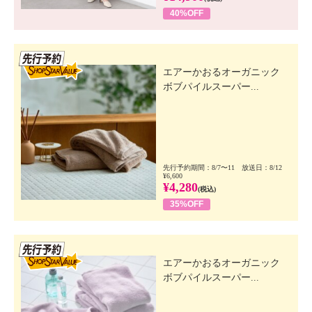
40%OFF
先行SSV
エアーかおるオーガニック
ボブパイルスーパー...
先行予約期間：8/7〜11 放送日：8/12
¥6,600
¥4,280
(税込)
35%OFF
先行SSV
エアーかおるオーガニック
ボブパイルスーパー...