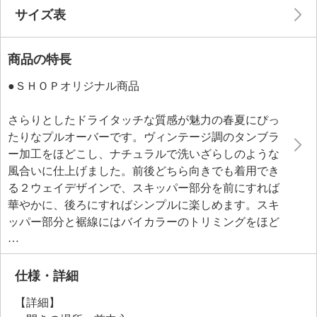
サイズ表
商品の特長
●ＳＨＯＰオリジナル商品
さらりとしたドライタッチな質感が魅力の春夏にぴっ
たりなプルオーバーです。ヴィンテージ調のタンブラ
ー加工をほどこし、ナチュラルで洗いざらしのような
風合いに仕上げました。前後どちら向きでも着用でき
る２ウェイデザインで、スキッパー部分を前にすれば
華やかに、後ろにすればシンプルに楽しめます。スキ
ッパー部分と裾線にはバイカラーのトリミングをほど
こし、遊び心あるアクセントをプラス。シンプルなボ
クシーシルエットにドロップショルダーを採用し、抜
け感のあるデザインに仕上げました。
仕様・詳細
腕をきれいにカバーする袖は、袖口もゆったりとした
【詳細】
つくりでほっそりとした印象を与えます。左右の裾に