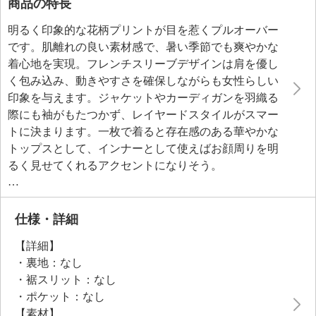
商品の特長
明るく印象的な花柄プリントが目を惹くプルオーバー
です。肌離れの良い素材感で、暑い季節でも爽やかな
着心地を実現。フレンチスリーブデザインは肩を優し
く包み込み、動きやすさを確保しながらも女性らしい
印象を与えます。ジャケットやカーディガンを羽織る
際にも袖がもたつかず、レイヤードスタイルがスマー
トに決まります。一枚で着ると存在感のある華やかな
トップスとして、インナーとして使えばお顔周りを明
るく見せてくれるアクセントになりそう。
軽やかな着心地と鮮やかなカラーリングで、春から夏
にかけての装いに彩りを添えてくれる便利なアイテム
です。シワになりにくく、コンパクトに畳めるため、
仕様・詳細
旅行にも最適です。
【詳細】
・裏地：なし
・裾スリット：なし
・ポケット：なし
【素材】