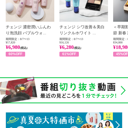
チェンジ 濃密潤いふんわ
チェンジ シワ改善＆美白
＜早期
り泡洗顔 バブルウォ...
リンクルホワイト ...
節 新春
期間限定：8/7〜13
期間限定：8/7〜13
期間限定：8
¥17,820
¥16,126
¥34,800
¥6,980
¥6,280
¥18,98
(税込)
(税込)
60%OFF
61%OFF
45%OF