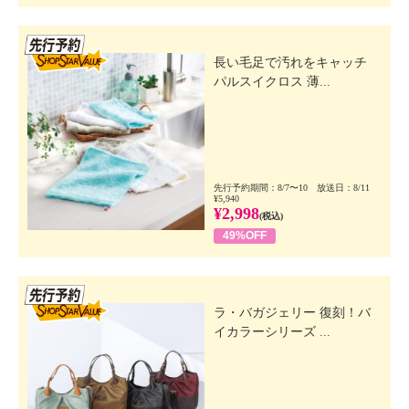
先行SSV
長い毛足で汚れをキャッチ
パルスイクロス 薄...
先行予約期間：8/7〜10 放送日：8/11
¥5,940
¥2,998
(税込)
49%OFF
先行SSV
ラ・バガジェリー 復刻！バ
イカラーシリーズ ...