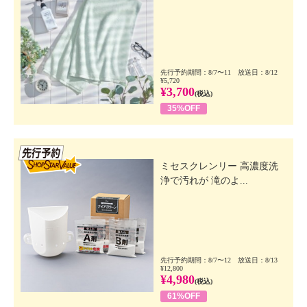
先行予約期間：8/7〜11 放送日：8/12
¥5,720
¥3,700
(税込)
35%OFF
先行SSV
ミセスクレンリー 高濃度洗
浄で汚れが 滝のよ...
先行予約期間：8/7〜12 放送日：8/13
¥12,800
¥4,980
(税込)
61%OFF