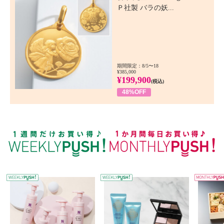
Ｐ社製 バラの妖...
期間限定：8/5〜18
¥385,000
¥199,900
(税込)
48%OFF
WEEKLY PUSH
W