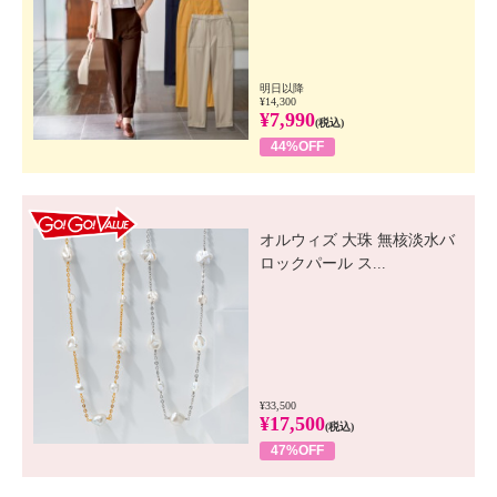
明日以降
¥14,300
¥7,990
(税込)
44%OFF
GO! GO! VALUE
オルウィズ 大珠 無核淡水バ
ロックパール ス...
¥33,500
¥17,500
(税込)
47%OFF