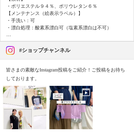
・ポリエステル９４％、ポリウレタン６％
【メンテナンス（絵表示ラベル）】
・手洗い：可
・漂白処理：酸素系漂白可（塩素系漂白は不可）
・タンブル乾燥：不可
・自然乾燥：日陰の吊り干し
・アイロン仕上げ：可（低温）
#ショップチャンネル
・ドライクリーニング：石油系ドライクリーニング可
・ウエットクリーニング：可
皆さまの素敵なInstagram投稿をご紹介！ご投稿をお待ち
【個体差あり】
・個体差あり
しております。
【原産国（地）】
・韓国製