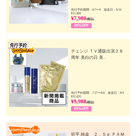
先行予約期間：8/7〜9 放送日：8/10
¥15,800
¥7,980
(税込)
49%OFF
先行SSV
チェンジ ＴＶ通販出演２８
周年 美白の日 美...
先行予約期間：7/27〜8/8 放送日：8/9
¥32,835
¥9,988
(税込)
69%OFF
Happy Price Value
祈平 純金 ２．５ｇ ＰＡＭ