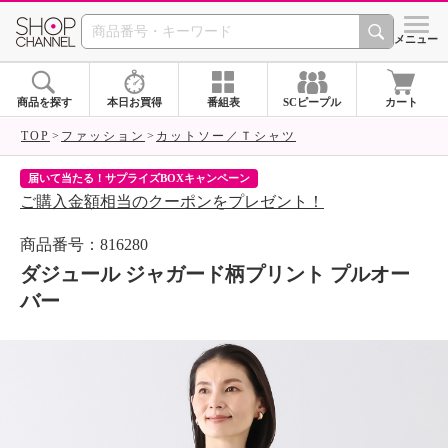
SHOP CHANNEL 
メニュー
商品を探す
本日お買得
番組表
SCピープル
カート
TOP
ファッション
カットソー／Ｔシャツ
届いて当たる！サプライズBOXキャンペーン
ク
ご購入金額相当のクーポンをプレゼント！
ク
商品番号：816280
ダジュール ジャガード柄プリント プルオー
バー