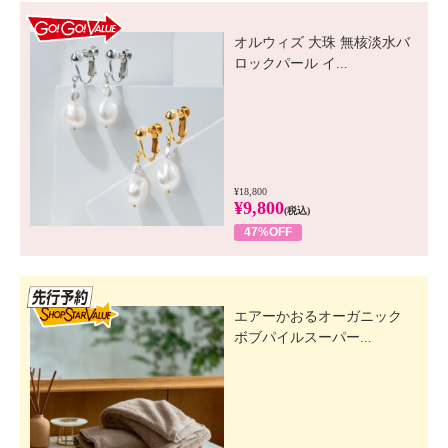
GO! GO! VALUE
オルウィズ 大珠 無核淡水バ
ロックパール イ...
¥18,800
¥9,800
(税込)
47%OFF
先行SSV
エアーかおるオーガニック
ボブパイルスーパー...