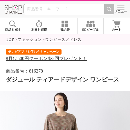
SHOP CHANNEL 
メニュー
商品を探す
本日お買得
番組表
SCピープル
カート
TOP
ファッション
ワンピース／ドレス
テレビアプリを使おうキャンペーン
届
8月は500円クーポンを2回プレゼント！
ご
商品番号：816278
ダジュール ティアードデザイン ワンピース