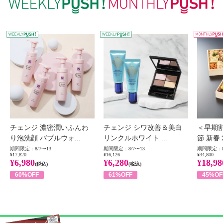
WEEKLY PUSH
W
チェンジ 濃密潤いふんわ
チェンジ シワ改善＆美白
＜早期
り泡洗顔 バブルウォ...
リンクルホワイト ...
節 新春
期間限定：8/7〜13
期間限定：8/7〜13
期間限定：8
¥17,820
¥16,126
¥34,800
¥6,980
¥6,280
¥18,98
(税込)
(税込)
60%OFF
61%OFF
45%OF