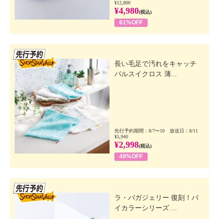
¥12,800
¥4,980
(税込)
61%OFF
先行SSV
長い毛足で汚れをキャッチ
パルスイクロス 薄...
先行予約期間：8/7〜10 放送日：8/11
¥5,940
¥2,998
(税込)
49%OFF
先行SSV
ラ・バガジェリー 復刻！バ
イカラーシリーズ ...