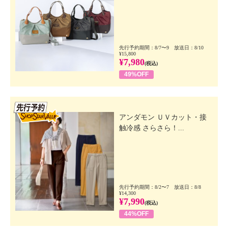
先行予約期間：8/7〜9 放送日：8/10
¥15,800
¥7,980
(税込)
49%OFF
先行SSV
アンダモン ＵＶカット・接
触冷感 さらさら！...
先行予約期間：8/2〜7 放送日：8/8
¥14,300
¥7,990
(税込)
44%OFF