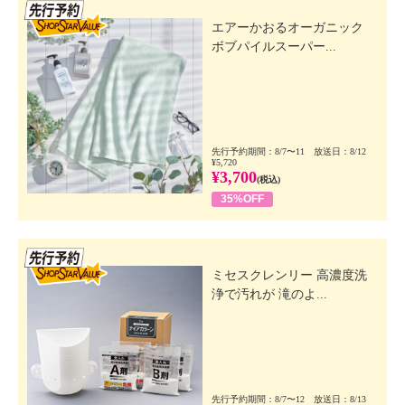
先行SSV
エアーかおるオーガニック
ボブパイルスーパー...
先行予約期間：8/7〜11 放送日：8/12
¥5,720
¥3,700
(税込)
35%OFF
先行SSV
ミセスクレンリー 高濃度洗
浄で汚れが 滝のよ...
先行予約期間：8/7〜12 放送日：8/13