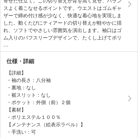
寄せた仕立て。この切り替えが背を高く見せ、バラン
スよく着こなせるポイントです。ウエストはゴムギャ
ザーで締め付け感が少なく、快適な着心地を実現しま
した。動くたびにティアードの切り替えが軽やかに揺
れ、ソフトでやさしい雰囲気を演出します。袖口はゴ
ム入りのパフスリーブデザインで、たくし上げてボリ
ュームを出す着こなしも楽しめるアレンジ自在な仕様
です。シワになりにくく扱いやすいポリエステル素材
を採用しているため、旅行にも重宝します。体形カバ
仕様・詳細
ーしながらもリラックス感のあるシルエットで、お出
【詳細】
かけや食事会などさまざまなシーンで活躍する一着で
・袖の長さ：八分袖
す。
・裏地：なし
・裾スリット：なし
・ポケット：外側（前）２個
【素材】
・ポリエステル１００％
【メンテナンス（絵表示ラベル）】
・手洗い：可