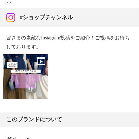
・漂白処理：酸素系漂白可（塩素系漂白は不可）
・タンブル乾燥：不可
・自然乾燥：日陰の吊り干し
#ショップチャンネル
・アイロン仕上げ：可（低温）
・ドライクリーニング：石油系ドライクリーニング可
皆さまの素敵なInstagram投稿をご紹介！ご投稿をお待ち
・ウエットクリーニング：可
【メンテナンス（ケアラベル）】
しております。
＜モノトーン＞水や汗などによる色落ち、色移り注意
【個体差あり】
・個体差あり
【原産国（地）】
・韓国製
このブランドについて