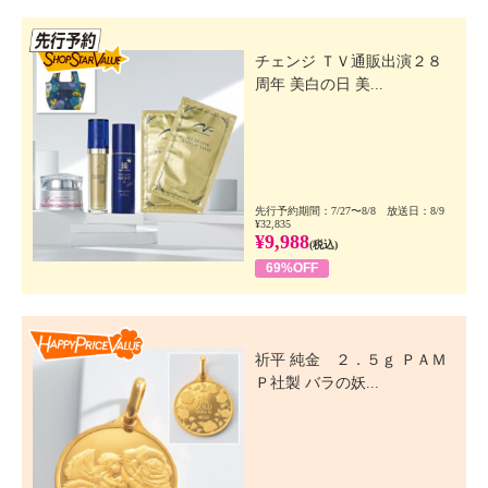
先行SSV
チェンジ ＴＶ通販出演２８
周年 美白の日 美...
先行予約期間：7/27〜8/8 放送日：8/9
¥32,835
¥9,988
(税込)
69%OFF
Happy Price Value
祈平 純金 ２．５ｇ ＰＡＭ
Ｐ社製 バラの妖...