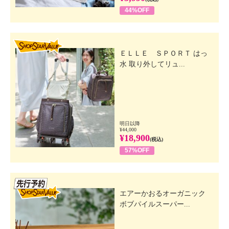
44%OFF
SHOP STAR VALUE
ＥＬＬＥ ＳＰＯＲＴ はっ
水 取り外してリュ...
明日以降
¥44,000
¥18,900
(税込)
57%OFF
先行SSV
エアーかおるオーガニック
ボブパイルスーパー...