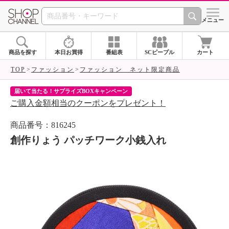
SHOP CHANNEL 
メニュー
商品を探す
本日お買得
番組表
SCピープル
カート
TOP
ファッション
ファッション ネット限定商品
届いて当たる！サプライズBOXキャンペーン
ク
ご購入金額相当のクーポンをプレゼント！
ク
商品番号：816245
創作りょう パッチワーク小銭入れ