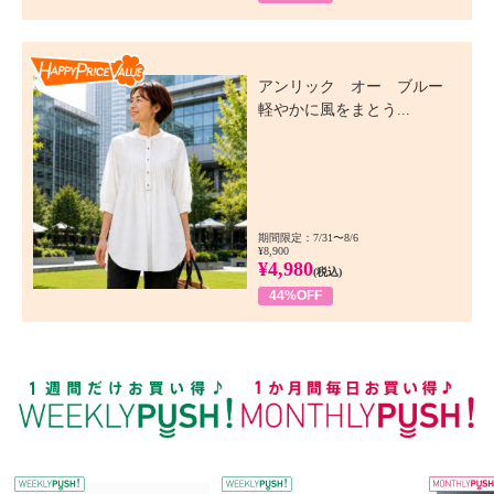
Happy Price Value
アンリック オー ブルー
軽やかに風をまとう...
期間限定：7/31〜8/6
¥8,900
¥4,980
(税込)
44%OFF
WEEKLY PUSH
W