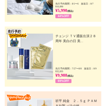
先行予約期間：8/1〜6 放送日：8/7
¥10,890
¥5,990
(税込)
44%OFF
先行SSV
チェンジ ＴＶ通販出演２８
周年 美白の日 美...
先行予約期間：7/27〜8/8 放送日：8/9
¥32,835
¥9,988
(税込)
69%OFF
Happy Price Value
祈平 純金 ２．５ｇ ＰＡＭ
Ｐ社製 バラの妖...