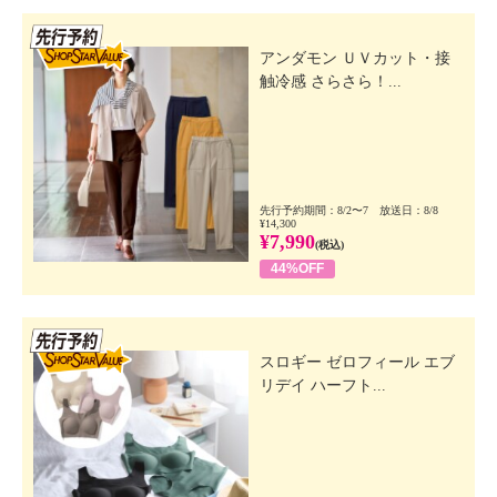
先行SSV
アンダモン ＵＶカット・接
触冷感 さらさら！...
先行予約期間：8/2〜7 放送日：8/8
¥14,300
¥7,990
(税込)
44%OFF
先行SSV
スロギー ゼロフィール エブ
リデイ ハーフト...