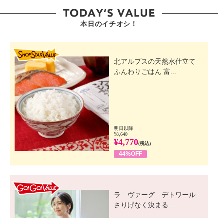
本日のイチオシ！
SHOP STAR VALUE
北アルプスの天然水仕立て
ふんわりごはん 富...
明日以降
¥8,640
¥4,770
(税込)
44%OFF
GO! GO! VALUE
ラ ヴァーグ デトワール
さりげなく決まる ...