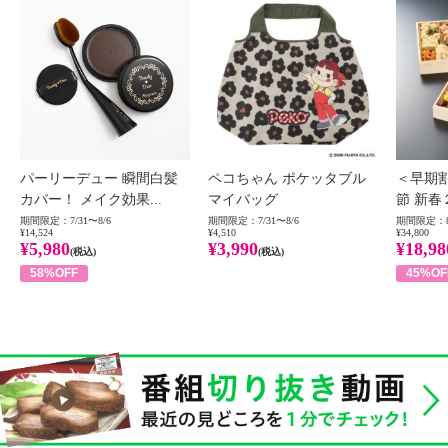
パーリーデュー 瞬間白髪
ペコちゃん ポケッタブル
＜早期
カバー！ メイク効果...
マイバッグ
節 新春
期間限定：7/31〜8/6
期間限定：7/31〜8/6
期間限定：8
¥14,524
¥4,510
¥34,800
¥5,980
¥3,990
¥18,98
(税込)
(税込)
58%OFF
45%OF