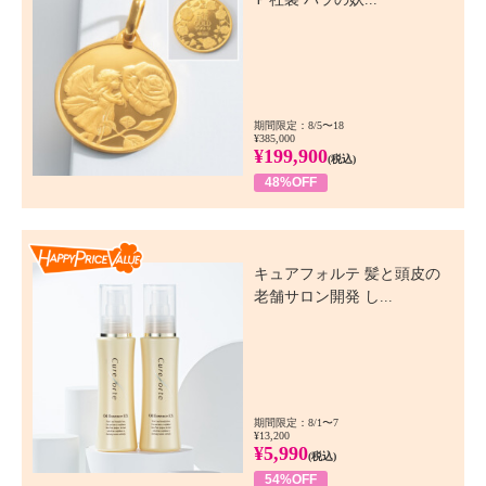
期間限定：8/5〜18
¥385,000
¥199,900
(税込)
48%OFF
Happy Price Value
キュアフォルテ 髪と頭皮の
老舗サロン開発 し...
期間限定：8/1〜7
¥13,200
¥5,990
(税込)
54%OFF