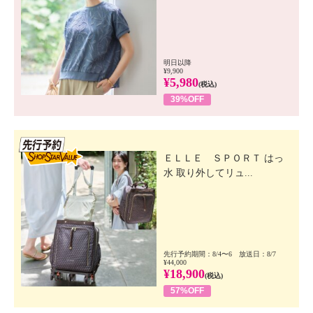
明日以降
¥9,900
¥5,980
(税込)
39%OFF
先行SSV
ＥＬＬＥ ＳＰＯＲＴ はっ
水 取り外してリュ...
先行予約期間：8/4〜6 放送日：8/7
¥44,000
¥18,900
(税込)
57%OFF