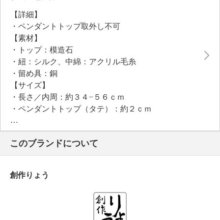
【詳細】
・ペンダントトップ取外し不可
【素材】
・トップ：模造石
・紐：シルク、中綿：アクリル毛糸
・留め具：銅
【サイズ】
・長さ／内周：約３４−５６ｃｍ
・ペンダントトップ（タテ）：約２ｃｍ
・ペンダントトップ（ヨコ）：約１１ｃｍ
【重さ】
このブランドについて
・約２３ｇ
【個体差あり】
・個体差あり
創作りょう