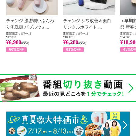
チェンジ 濃密潤いふんわ
チェンジ シワ改善＆美白
＜早期
り泡洗顔 バブルウォ...
リンクルホワイト ...
節 新春
期間限定：8/7〜13
期間限定：8/7〜13
期間限定：8
¥17,820
¥16,126
¥34,800
¥6,980
¥6,280
¥18,98
(税込)
(税込)
60%OFF
61%OFF
45%OF