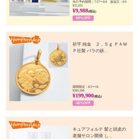
先行予約期間：7/27〜8/8 放送日：8/9
¥32,835
¥9,988
(税込)
69%OFF
Happy Price Value
祈平 純金 ２．５ｇ ＰＡＭ
Ｐ社製 バラの妖...
期間限定：8/5〜18
¥385,000
¥199,900
(税込)
48%OFF
Happy Price Value
キュアフォルテ 髪と頭皮の
老舗サロン開発 し...