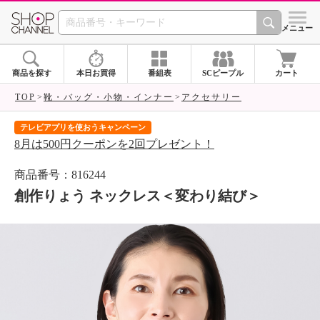
SHOP CHANNEL 
メニュー
商品を探す
本日お買得
番組表
SCピープル
カート
TOP
靴・バッグ・小物・インナー
アクセサリー
テレビアプリを使おうキャンペーン
届
8月は500円クーポンを2回プレゼント！
ご
商品番号：816244
創作りょう ネックレス＜変わり結び＞