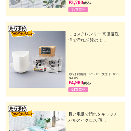
¥3,700
(税込)
35%OFF
先行SSV
ミセスクレンリー 高濃度洗
浄で汚れが 滝のよ...
先行予約期間：8/7〜12 放送日：8/13
¥12,800
¥4,980
(税込)
61%OFF
先行SSV
長い毛足で汚れをキャッチ
パルスイクロス 薄...