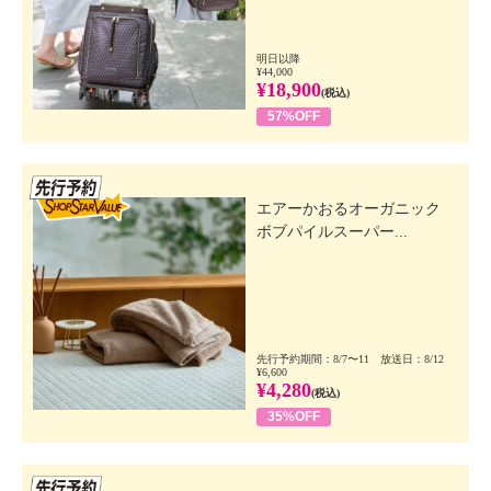
明日以降
¥44,000
¥18,900
(税込)
57%OFF
先行SSV
エアーかおるオーガニック
ボブパイルスーパー...
先行予約期間：8/7〜11 放送日：8/12
¥6,600
¥4,280
(税込)
35%OFF
先行SSV