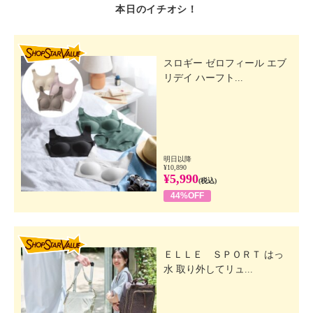
本日のイチオシ！
SHOP STAR VALUE
スロギー ゼロフィール エブ
リデイ ハーフト...
明日以降
¥10,890
¥5,990
(税込)
44%OFF
SHOP STAR VALUE
ＥＬＬＥ ＳＰＯＲＴ はっ
水 取り外してリュ...