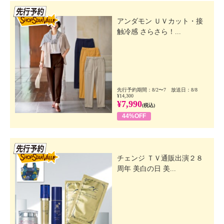
先行SSV
アンダモン ＵＶカット・接
触冷感 さらさら！...
先行予約期間：8/2〜7 放送日：8/8
¥14,300
¥7,990
(税込)
44%OFF
先行SSV
チェンジ ＴＶ通販出演２８
周年 美白の日 美...