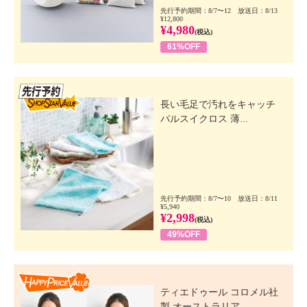
先行予約期間：8/7〜12 放送日：8/13
¥12,800
¥4,980
(税込)
61%OFF
先行SSV
長い毛足で汚れをキャッチ
パルスイクロス 薄...
先行予約期間：8/7〜10 放送日：8/11
¥5,940
¥2,998
(税込)
49%OFF
Happy Price Value
ティエドゥール コロメル社
製 オーストラリア...