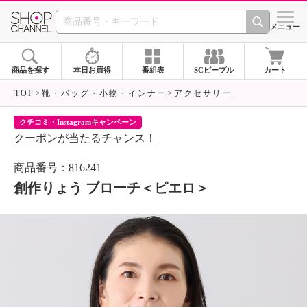
SHOP CHANNEL 
メニュー
商品を探す
本日お買得
番組表
SCピープル
カート
TOP
靴・バッグ・小物・インナー
アクセサリー
クチコミ・Instagramキャンペーン
ネ
クーポンが当たるチャンス！
ネ
商品番号：816241
創作りょう ブローチ＜ピエロ＞