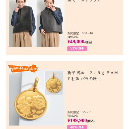
期間限定：8/10〜16
¥104,500
¥49,000
(税込)
53%OFF
Happy Price Value
祈平 純金 ２．５ｇ ＰＡＭ
Ｐ社製 バラの妖...
期間限定：8/5〜18
¥385,000
¥199,900
(税込)
48%OFF