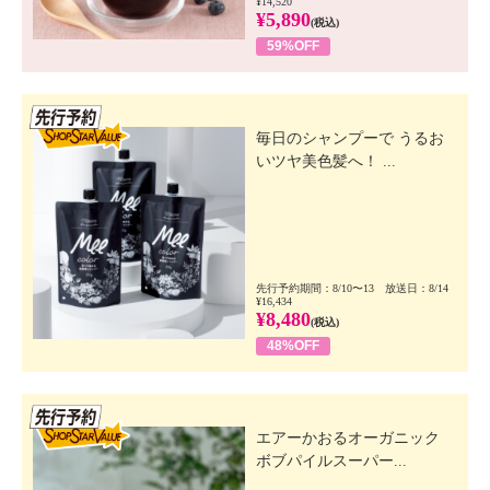
¥14,520
¥5,890
(税込)
59%OFF
先行SSV
毎日のシャンプーで うるお
いツヤ美色髪へ！ ...
先行予約期間：8/10〜13 放送日：8/14
¥16,434
¥8,480
(税込)
48%OFF
先行SSV
エアーかおるオーガニック
ボブパイルスーパー...