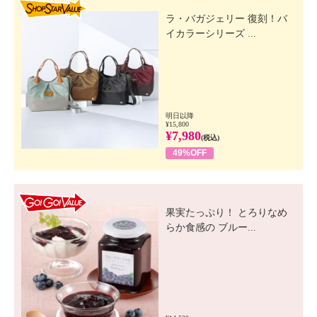
SHOP STAR VALUE
ラ・バガジェリー 復刻！バ
イカラーシリーズ ...
明日以降
¥15,800
¥7,980
(税込)
49%OFF
GO! GO! VALUE
果実たっぷり！ とろりなめ
らか食感の ブルー...