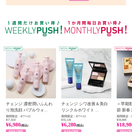
WEEKLY PUSH
W
チェンジ 濃密潤いふんわ
チェンジ シワ改善＆美白
＜早期
り泡洗顔 バブルウォ...
リンクルホワイト ...
節 新春
期間限定：8/7〜13
期間限定：8/7〜13
期間限定：8
¥17,820
¥16,126
¥34,800
¥6,980
¥6,280
¥18,98
(税込)
(税込)
60%OFF
61%OFF
45%OF