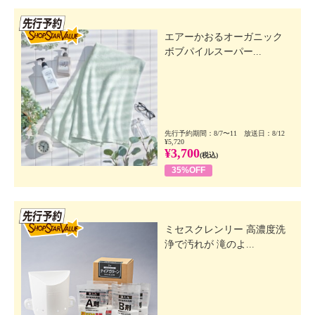
先行SSV
エアーかおるオーガニック
ボブパイルスーパー...
先行予約期間：8/7〜11 放送日：8/12
¥5,720
¥3,700
(税込)
35%OFF
先行SSV
ミセスクレンリー 高濃度洗
浄で汚れが 滝のよ...