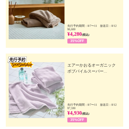
先行予約期間：8/7〜11 放送日：8/12
¥6,600
¥4,280
(税込)
35%OFF
先行SSV
エアーかおるオーガニック
ボブパイルスーパー...
先行予約期間：8/7〜11 放送日：8/12
¥7,590
¥4,930
(税込)
35%OFF