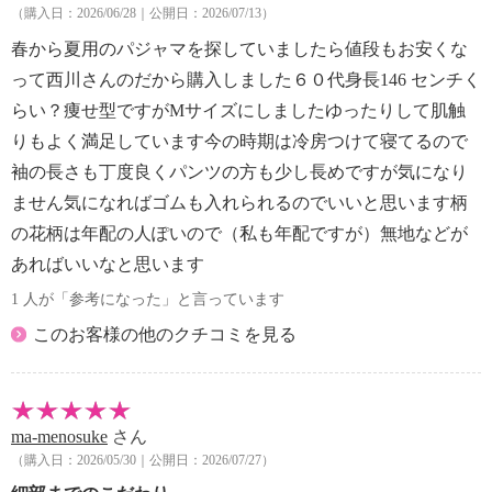
・自然乾燥：日陰の吊り干し
（購入日：2026/06/28｜公開日：2026/07/13）
・アイロン仕上げ：可（高温）
春から夏用のパジャマを探していましたら値段もお安くな
・ドライクリーニング：不可
って西川さんのだから購入しました６０代身長146 センチく
【原産国（地）】
・中国製
らい？痩せ型ですがMサイズにしましたゆったりして肌触
りもよく満足しています今の時期は冷房つけて寝てるので
袖の長さも丁度良くパンツの方も少し長めですが気になり
ません気になればゴムも入れられるのでいいと思います柄
の花柄は年配の人ぽいので（私も年配ですが）無地などが
あればいいなと思います
1 人が「参考になった」と言っています
このお客様の他のクチコミを見る
ma-menosuke
さん
（購入日：2026/05/30｜公開日：2026/07/27）