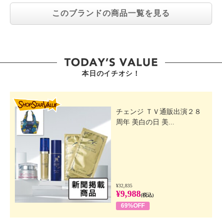
このブランドの商品一覧を見る
本日のイチオシ！
SHOP STAR VALUE
チェンジ ＴＶ通販出演２８
周年 美白の日 美...
¥32,835
¥9,988
(税込)
69%OFF