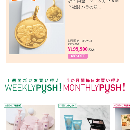
祈平 純金 ２．５ｇ ＰＡＭ
Ｐ社製 バラの妖...
期間限定：8/5〜18
¥385,000
¥199,900
(税込)
48%OFF
WEEKLY PUSH
W