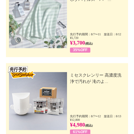
先行予約期間：8/7〜11 放送日：8/12
¥5,720
¥3,700
(税込)
35%OFF
先行SSV
ミセスクレンリー 高濃度洗
浄で汚れが 滝のよ...
先行予約期間：8/7〜12 放送日：8/13
¥12,800
¥4,980
(税込)
61%OFF