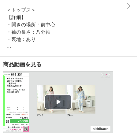
＜トップス＞
【詳細】
・開きの場所：前中心
・袖の長さ：八分袖
・裏地：あり
（背当て部分）
・裾スリット：なし
・肩パット：なし
商品動画を見る
・ポケット：外側（前）２個
【素材】
・表地：綿１００％
【メンテナンス（絵表示ラベル）】
・洗濯機：可
・漂白処理：塩素系・酸素系漂白不可
Play
・タンブル乾燥：不可
・自然乾燥：日陰の吊り干し
Video
・アイロン仕上げ：可（高温）
・ドライクリーニング：不可