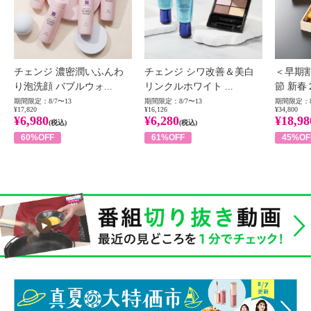
チェンジ 濃密潤いふんわ
チェンジ シワ改善＆美白
＜早期
り泡洗顔 バブルウォ...
リンクルホワイト ...
節 新春
期間限定：8/7〜13
期間限定：8/7〜13
期間限定：8
¥17,820
¥16,126
¥34,800
¥6,980
¥6,280
¥18,98
(税込)
(税込)
60%OFF
61%OFF
45%OF