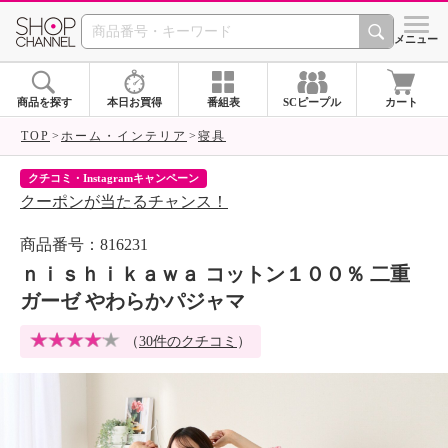
SHOP CHANNEL 
メニュー
商品を探す
本日お買得
番組表
SCピープル
カート
TOP
ホーム・インテリア
寝具
クチコミ・Instagramキャンペーン
ネ
クーポンが当たるチャンス！
ネ
商品番号：816231
ｎｉｓｈｉｋａｗａ コットン１００％ 二重
ガーゼ やわらかパジャマ
（
30件のクチコミ
）