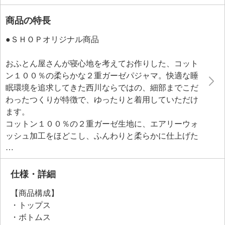
商品の特長
●ＳＨＯＰオリジナル商品
おふとん屋さんが寝心地を考えてお作りした、コット
ン１００％の柔らかな２重ガーゼパジャマ。快適な睡
眠環境を追求してきた西川ならではの、細部までこだ
わったつくりが特徴で、ゆったりと着用していただけ
ます。
コットン１００％の２重ガーゼ生地に、エアリーウォ
ッシュ加工をほどこし、ふんわりと柔らかに仕上げた
生地を使用。コットンガーゼの特性上、何回も洗うこ
とで柔らかさや味わいが増していくのもポイントで
す。睡眠時の動きを妨げにくく、また穏やかな雰囲気
仕様・詳細
を演出するデザインで、快適にお休みいただけるよう
【商品構成】
な工夫をこらした一品です。
・トップス
・ボトムス