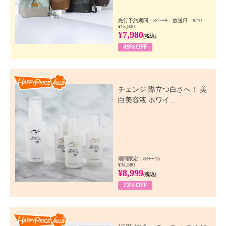
先行予約期間：8/7〜9 放送日：8/10
¥15,800
¥7,980
(税込)
49%OFF
Happy Price Value
チェンジ 際立つ白さへ！ 美
白美容液 ホワイ...
期間限定：8/9〜15
¥34,580
¥8,999
(税込)
73%OFF
Happy Price Value