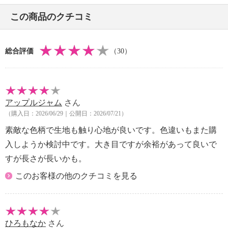
【原産国（地）】
この商品のクチコミ
・中国製
＜ボトムス＞
総合評価
（30）
【詳細】
・開きの場所：なし
・ボトムウエスト：総ゴム
・パンツ丈：フルレングス
アップルジャム
さん
・裏地：なし
（購入日：2026/06/29｜公開日：2026/07/21）
・スリット：なし
素敵な色柄で生地も触り心地が良いです。色違いもまた購
・ポケット：なし
・その他特徴：・ウエストにドローストリングあり
入しようか検討中です。大き目ですが余裕があって良いで
【素材】
すが長さが長いかも。
・表地：綿１００％
このお客様の他のクチコミを見る
【メンテナンス（絵表示ラベル）】
・洗濯機：可
・漂白処理：塩素系・酸素系漂白不可
・タンブル乾燥：不可
ひろもなか
さん