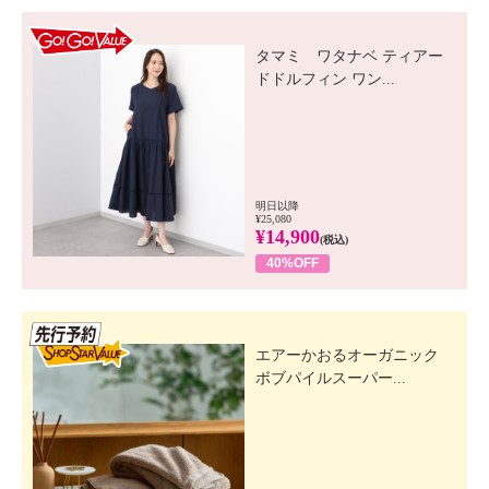
GO! GO! VALUE
タマミ ワタナベ ティアー
ドドルフィン ワン...
明日以降
¥25,080
¥14,900
(税込)
40%OFF
先行SSV
エアーかおるオーガニック
ボブパイルスーパー...