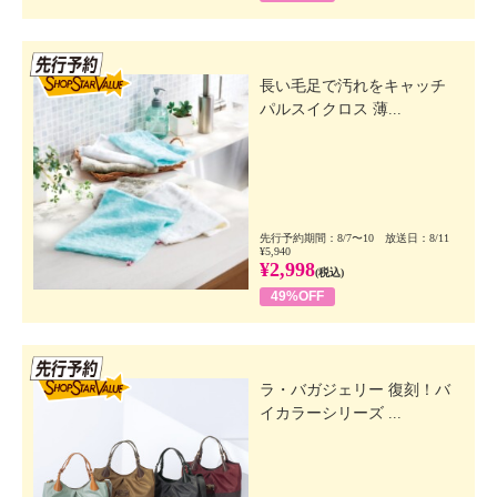
先行SSV
長い毛足で汚れをキャッチ
パルスイクロス 薄...
先行予約期間：8/7〜10 放送日：8/11
¥5,940
¥2,998
(税込)
49%OFF
先行SSV
ラ・バガジェリー 復刻！バ
イカラーシリーズ ...