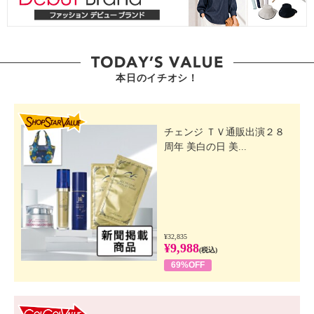
本日のイチオシ！
SHOP STAR VALUE
チェンジ ＴＶ通販出演２８
周年 美白の日 美...
¥32,835
¥9,988
(税込)
69%OFF
GO! GO! VALUE