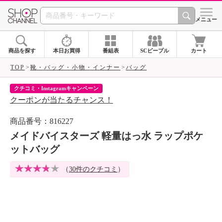
SHOP CHANNEL 
メニュー
商品を探す
本日お買得
番組表
SCピープル
カート
TOP
靴・バッグ・小物・インナー
バッグ
クチコミ・Instagramキャンペーン
ネ
クーポンが当たるチャンス！
ネ
商品番号：816227
メイドバイスターズ 軽量はっ水 ラップポケ
ットバッグ
（
30件のクチコミ
）