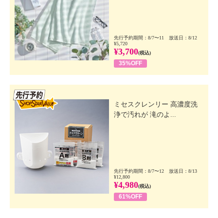
先行予約期間：8/7〜11 放送日：8/12
¥5,720
¥3,700
(税込)
35%OFF
先行SSV
ミセスクレンリー 高濃度洗
浄で汚れが 滝のよ...
先行予約期間：8/7〜12 放送日：8/13
¥12,800
¥4,980
(税込)
61%OFF