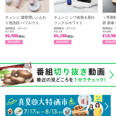
チェンジ 濃密潤いふんわ
チェンジ シワ改善＆美白
＜早期
り泡洗顔 バブルウォ...
リンクルホワイト ...
節 新春
期間限定：8/7〜13
期間限定：8/7〜13
期間限定：8
¥17,820
¥16,126
¥34,800
¥6,980
¥6,280
¥18,98
(税込)
(税込)
60%OFF
61%OFF
45%OF