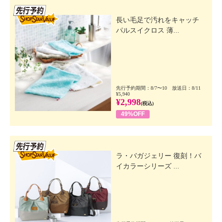
先行SSV
長い毛足で汚れをキャッチ
パルスイクロス 薄...
先行予約期間：8/7〜10 放送日：8/11
¥5,940
¥2,998
(税込)
49%OFF
先行SSV
ラ・バガジェリー 復刻！バ
イカラーシリーズ ...