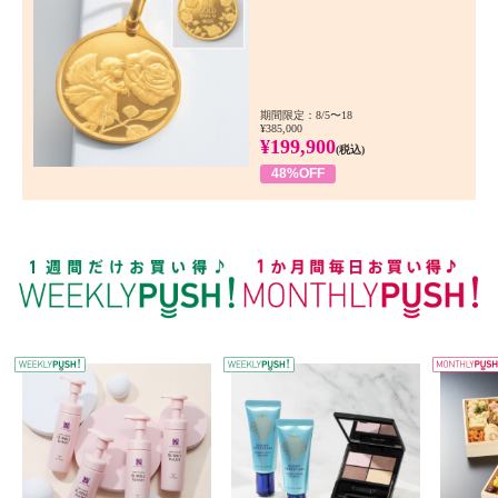
期間限定：8/5〜18
¥385,000
¥199,900
(税込)
48%OFF
WEEKLY PUSH
W