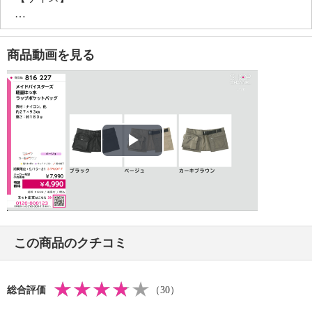
・約縦２７ｃｍ×最大横９３ｃｍ
・着脱ベルト長さ：約８０〜１２５ｃｍ
・ベルト幅：約４ｃｍ
商品動画を見る
・ウエスト対応サイズ：約６０〜１２０ｃｍ
・Ａ４サイズ：不可
【重さ】
・１８０ｇ
【メンテナンス】
※詳細は同梱書類参照
Play
【使用上の注意】
※詳細は同梱書類参照
Video
【原産国（地）】
・中国製
この商品のクチコミ
総合評価
（30）