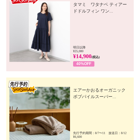
タマミ ワタナベ ティアー
ドドルフィン ワン...
明日以降
¥25,080
¥14,900
(税込)
40%OFF
先行SSV
エアーかおるオーガニック
ボブパイルスーパー...
先行予約期間：8/7〜11 放送日：8/12
¥6,600