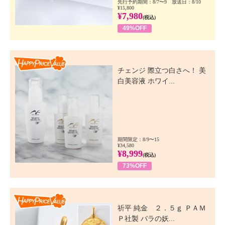
先行予約期間：8/7〜9 放送日：8/10
¥15,800
¥7,980
(税込)
49%OFF
Happy Price Value
チェンジ 際立つ白さへ！ 美
白美容液 ホワイ...
期間限定：8/9〜15
¥34,580
¥8,999
(税込)
73%OFF
Happy Price Value
祈平 純金 ２．５ｇ ＰＡＭ
Ｐ社製 バラの妖...