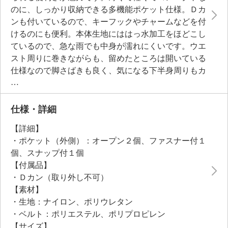
のに、しっかり収納できる多機能ポケット仕様。Ｄカ
ンも付いているので、キーフックやチャームなどを付
けるのにも便利。本体生地にははっ水加工をほどこし
ているので、急な雨でも中身が濡れにくいです。ウエ
スト周りに巻きながらも、留めたところは開いている
仕様なので脚さばきも良く、気になる下半身周りもカ
バーしながら、トレンドのレイヤードスタイルを楽し
めます。ワンタッチで留められるアジャスター付き差
し込みバックル仕様で、サイズ調整も簡単。ウォーキ
仕様・詳細
ングや旅行時のサブバッグとして、手ぶらで快適にお
【詳細】
出かけを楽しんでみませんか。
・ポケット（外側）：オープン２個、ファスナー付１
個、スナップ付１個
【付属品】
・Ｄカン（取り外し不可）
【素材】
・生地：ナイロン、ポリウレタン
・ベルト：ポリエステル、ポリプロピレン
【サイズ】