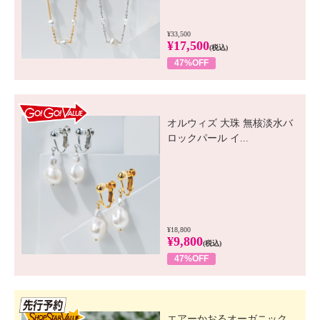
¥33,500
¥17,500
(税込)
47%OFF
GO! GO! VALUE
オルウィズ 大珠 無核淡水バ
ロックパール イ...
¥18,800
¥9,800
(税込)
47%OFF
先行SSV
エアーかおるオーガニック