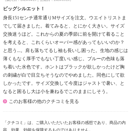
ビッグシルエット！
身長151センチ通常通りMサイズを注文。ウエイトリストま
でして届きました。着てみると、とにかく大きい。サイズ
交換迷うほど。これからの夏の季節に前を開けて着ること
を考えると、これくらいオーバー感があってもいいのか？
と思う...。肩も落ちてるし袖も長いし困った。生地の感じは
薄くもなく厚手でもない丁度いい感じ。ブルーの色味も落
ち着いた水色です。ホントはブラックが欲しかったけど胸
の刺繍が白で目立ちそうなのでやめました。同色にして欲
しかったです。サイズ交換して今度はジャストで暑い、と
なると困るし大は小を兼ねるでこのままにしそう。
このお客様の他のクチコミを見る
「クチコミ」は、ご購入いただいたお客様の感想であり、商品の内
容、効果、効能を保障するものではありません。