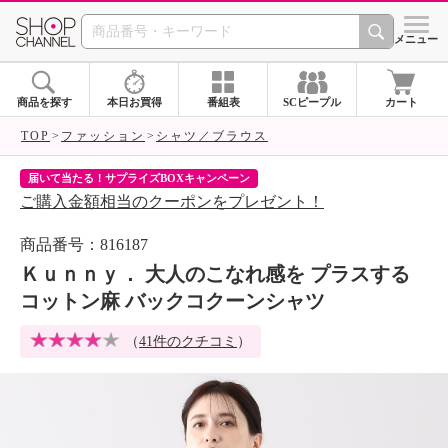
SHOP CHANNEL 
メニュー
商品を探す
本日お買得
番組表
SCピープル
カート
TOP
ファッション
シャツ／ブラウス
届いて当たる！サプライズBOXキャンペーン
ク
ご購入金額相当のクーポンをプレゼント！
ク
商品番号：816187
Ｋｕｎｎｙ． 大人のこなれ感を プラスする
コットン麻 バックコクーンシャツ
（
41件のクチコミ
）