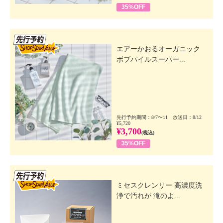
35%OFF
先行SSV
エアーかおるオーガニック
ボブパイルスーパー...
先行予約期間：8/7〜11 放送日：8/12
¥5,720
¥3,700
(税込)
35%OFF
先行SSV
ミセスクレンリー 高濃度洗
浄で汚れが 滝のよ...