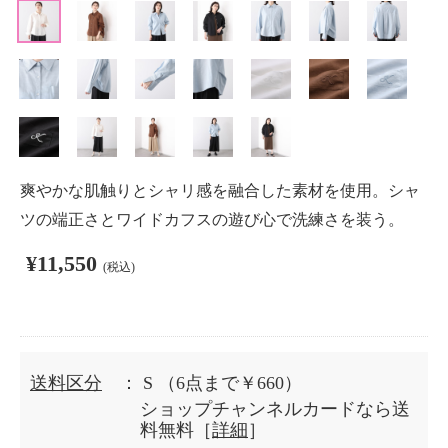
爽やかな肌触りとシャリ感を融合した素材を使用。シャ
ツの端正さとワイドカフスの遊び心で洗練さを装う。
¥11,550
(税込)
送料区分
： S
（6点まで￥660）
ショップチャンネルカードなら送
料無料［
詳細
］