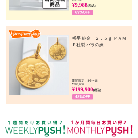
¥9,988
(税込)
69%OFF
Happy Price Value
祈平 純金 ２．５ｇ ＰＡＭ
Ｐ社製 バラの妖...
期間限定：8/5〜18
¥385,000
¥199,900
(税込)
48%OFF