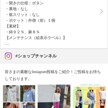
・開きの仕様：ボタン
・裏地：なし
・裾スリット：なし
・ポケット：外側（前）１個
【素材】
・綿９２％、麻８％
【メンテナンス（絵表示ラベル）】
・洗濯機：可
・漂白処理：塩素系・酸素系漂白不可
・タンブル乾燥：不可
#ショップチャンネル
・自然乾燥：日陰の吊り干し
・アイロン仕上げ：可（低温）
皆さまの素敵なInstagram投稿をご紹介！ご投稿をお待ち
・ドライクリーニング：石油系ドライクリーニング可
・ウエットクリーニング：可
しております。
【メンテナンス（ケアラベル）】
・長時間照射による変退色注意
・単品洗い
・水や汗などによる色落ち、色移り注意
・摩擦による色落ち、色移り注意