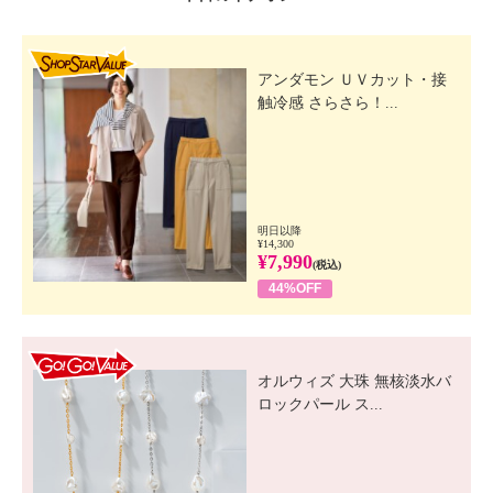
SHOP STAR VALUE
アンダモン ＵＶカット・接
触冷感 さらさら！...
明日以降
¥14,300
¥7,990
(税込)
44%OFF
GO! GO! VALUE
オルウィズ 大珠 無核淡水バ
ロックパール ス...