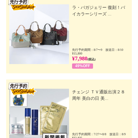
先行SSV
ラ・バガジェリー 復刻！バ
イカラーシリーズ ...
先行予約期間：8/7〜9 放送日：8/10
¥15,800
¥7,980
(税込)
49%OFF
先行SSV
チェンジ ＴＶ通販出演２８
周年 美白の日 美...
先行予約期間：7/27〜8/8 放送日：8/9
¥32,835