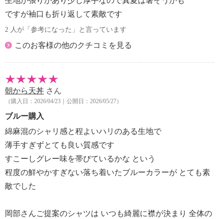
生地が張りがあり少し厚手なので真夏は暑そうかも
ですが袖口も折り返して素敵です
2 人が「参考になった」と言っています
このお客様の他のクチコミを見る
朝から天丼
さん
（購入日：2026/04/23｜公開日：2026/05/27）
ブルー購入
綿麻混のシャリ感と程よいハリのある生地で
薄手すぎずとても良い質感です
すこーしグレー味を帯びているかな という
程度の鮮やかすぎない落ち着いたブルーカラーが とても素
敵でした
岡部さんご提案のシャツは いつも綺麗に襟が決まり 全体の