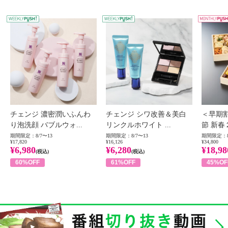
WEEKLY PUSH
W
チェンジ 濃密潤いふんわ
チェンジ シワ改善＆美白
＜早期
り泡洗顔 バブルウォ...
リンクルホワイト ...
節 新春
期間限定：8/7〜13
期間限定：8/7〜13
期間限定：8
¥17,820
¥16,126
¥34,800
¥6,980
¥6,280
¥18,98
(税込)
(税込)
60%OFF
61%OFF
45%OF