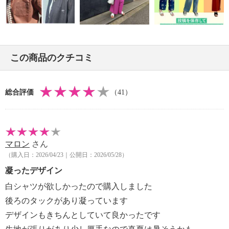
・ネット使用
【個体差あり】
・個体差あり
【原産国（地）】
この商品のクチコミ
・中国製
総合評価
（41）
マロン
さん
（購入日：2026/04/23｜公開日：2026/05/28）
凝ったデザイン
白シャツが欲しかったので購入しました
後ろのタックがあり凝っています
デザインもきちんとしていて良かったです