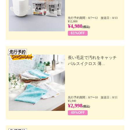
先行予約期間：8/7〜12 放送日：8/13
¥12,800
¥4,980
(税込)
61%OFF
先行SSV
長い毛足で汚れをキャッチ
パルスイクロス 薄...
先行予約期間：8/7〜10 放送日：8/11
¥5,940
¥2,998
(税込)
49%OFF