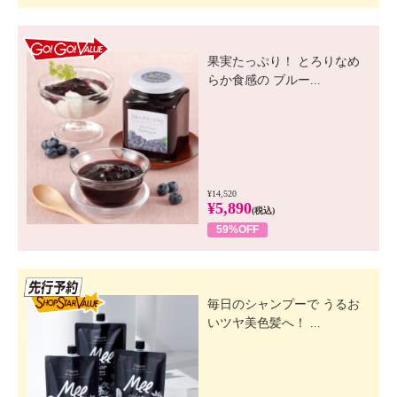
GO! GO! VALUE
果実たっぷり！ とろりなめ
らか食感の ブルー...
¥14,520
¥5,890
(税込)
59%OFF
先行SSV
毎日のシャンプーで うるお
いツヤ美色髪へ！ ...