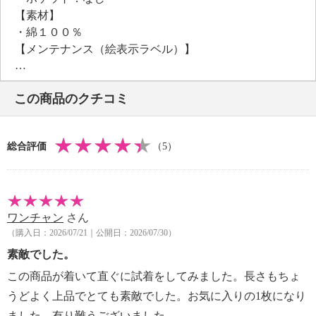
【素材】
・綿１００％
【メンテナンス（絵表示ラベル）】
・手洗い：可
・漂白処理：塩素系・酸素系漂白不可
この商品のクチコミ
・タンブル乾燥：不可
・自然乾燥：日陰の吊り干し
・アイロン仕上げ：可（低温）
総合評価
（5）
・ドライクリーニング：石油系ドライクリーニング可
・ウエットクリーニング：可
【メンテナンス（ケアラベル）】
・長時間照射による変退色注意
ワンチャン
さん
・摩擦による色落ち、色移り注意
（購入日：2026/07/21｜公開日：2026/07/30）
・素材の特性上、多少の縮みあり
・過度な力をかけない
素敵でした。
【個体差あり】
この商品が着いて直ぐに試着をしてみました。長さもちょ
・個体差あり
うどよく上品でとても素敵でした。お気に入りの1枚になり
【原産国（地）】
ました。有り難うございました。