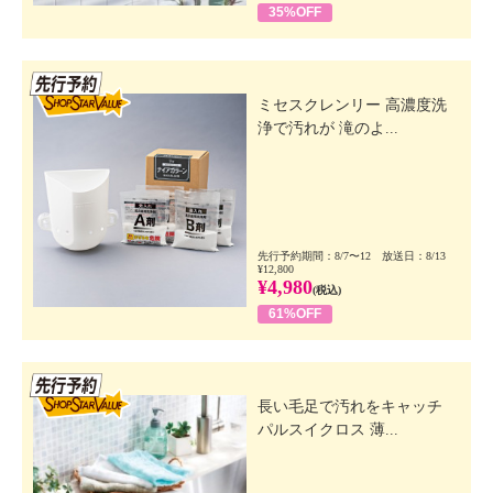
35%OFF
先行SSV
ミセスクレンリー 高濃度洗
浄で汚れが 滝のよ...
先行予約期間：8/7〜12 放送日：8/13
¥12,800
¥4,980
(税込)
61%OFF
先行SSV
長い毛足で汚れをキャッチ
パルスイクロス 薄...