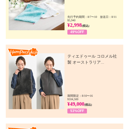
先行予約期間：8/7〜10 放送日：8/11
¥5,940
¥2,998
(税込)
49%OFF
Happy Price Value
ティエドゥール コロメル社
製 オーストラリア...
期間限定：8/10〜16
¥104,500
¥49,000
(税込)
53%OFF
Happy Price Value