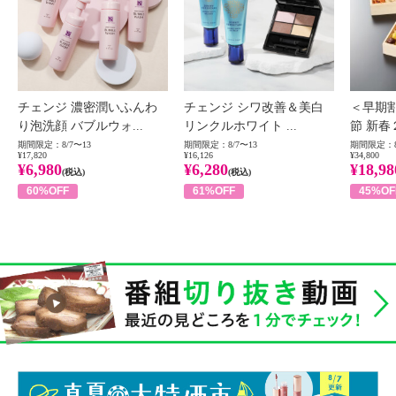
チェンジ 濃密潤いふんわ
チェンジ シワ改善＆美白
＜早期
り泡洗顔 バブルウォ...
リンクルホワイト ...
節 新春
期間限定：8/7〜13
期間限定：8/7〜13
期間限定：8
¥17,820
¥16,126
¥34,800
¥6,980
¥6,280
¥18,98
(税込)
(税込)
60%OFF
61%OFF
45%OF