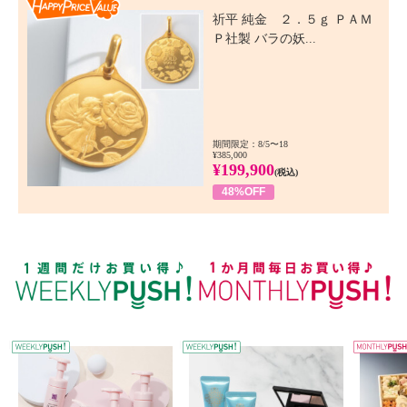
祈平 純金 ２．５ｇ ＰＡＭ
Ｐ社製 バラの妖...
期間限定：8/5〜18
¥385,000
¥199,900
(税込)
48%OFF
WEEKLY PUSH
W