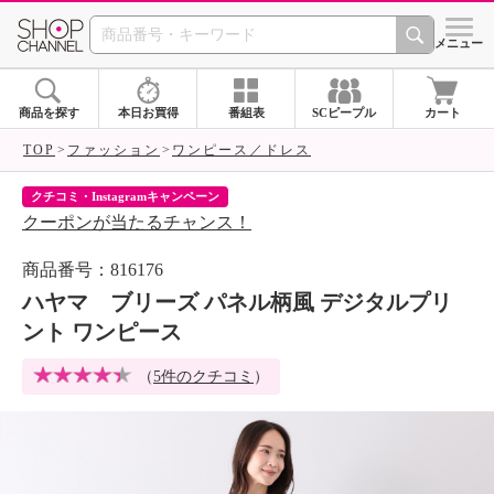
SHOP CHANNEL 
メニュー
商品を探す
本日お買得
番組表
SCピープル
カート
TOP
ファッション
ワンピース／ドレス
クチコミ・Instagramキャンペーン
ネ
クーポンが当たるチャンス！
ネ
商品番号：816176
ハヤマ ブリーズ パネル柄風 デジタルプリ
ント ワンピース
（
5件のクチコミ
）