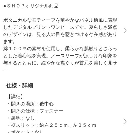
●ＳＨＯＰオリジナル商品
ボタニカルなモティーフを華やかなパネル柄風に表現
したデジタルプリントワンピースです。夏らしさ満点
のデザインは、見る人の目を惹きつける存在感があり
ます。
綿１００％の素材を使用し、柔らかな肌触りとさらっ
とした着心地を実現。ノースリーブが涼しげな印象を
与えるとともに、緩やかな襟ぐりが首元を美しく見せ
ます。袖ぐりは一枚で着用できるよう、細部まで計算
されたパターンメイキングで仕上げました。
仕様・詳細
【詳細】
・開きの場所：後中心
・開きの仕様：ファスナー
・裏地：なし
・裾スリット：約右２５ｃｍ、左２５ｃｍ
・ポケット：なし