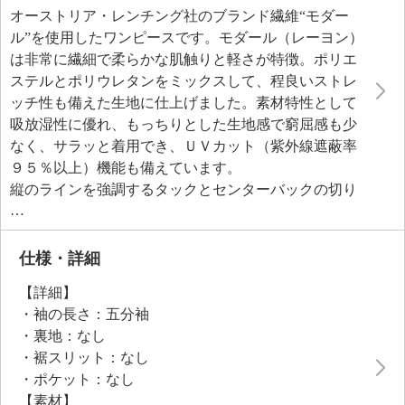
オーストリア・レンチング社のブランド繊維“モダー
ル”を使用したワンピースです。モダール（レーヨン）
は非常に繊細で柔らかな肌触りと軽さが特徴。ポリエ
ステルとポリウレタンをミックスして、程良いストレ
ッチ性も備えた生地に仕上げました。素材特性として
吸放湿性に優れ、もっちりとした生地感で窮屈感も少
なく、サラッと着用でき、ＵＶカット（紫外線遮蔽率
９５％以上）機能も備えています。
縦のラインを強調するタックとセンターバックの切り
替えにより、シャープに見えるように考慮しました。
ボディーラインを拾いにくいややゆったりめのＡライ
ンシルエットは、身体の動きに合わせて全体にドレー
仕様・詳細
プを描きます。身頃から袖先へと細くなるドルマンス
【詳細】
リーブ風のデザインが二の腕をやさしくカバー。袖口
・袖の長さ：五分袖
を別パーツで切り替えることで全体のデザインを引き
・裏地：なし
締めました。
・裾スリット：なし
・ポケット：なし
【素材】