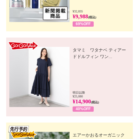
¥32,835
¥9,988
(税込)
69%OFF
GO! GO! VALUE
タマミ ワタナベ ティアー
ドドルフィン ワン...
明日以降
¥25,080
¥14,900
(税込)
40%OFF
先行SSV
エアーかおるオーガニック