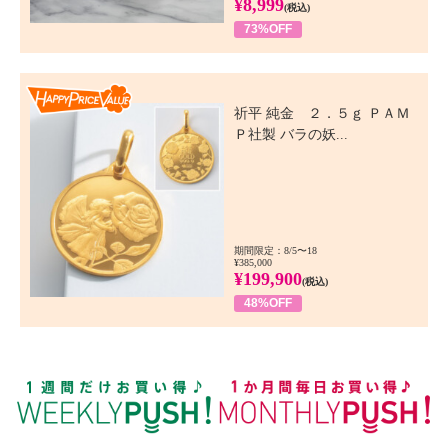
¥8,999
(税込)
73%OFF
Happy Price Value
祈平 純金 ２．５ｇ ＰＡＭ
Ｐ社製 バラの妖...
期間限定：8/5〜18
¥385,000
¥199,900
(税込)
48%OFF