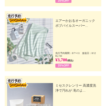
35%OFF
先行SSV
エアーかおるオーガニック
ボブパイルスーパー...
先行予約期間：8/7〜11 放送日：8/12
¥5,720
¥3,700
(税込)
35%OFF
先行SSV
ミセスクレンリー 高濃度洗
浄で汚れが 滝のよ...