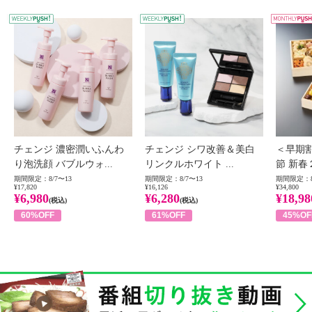
WEEKLY PUSH
W
チェンジ 濃密潤いふんわ
チェンジ シワ改善＆美白
＜早期
り泡洗顔 バブルウォ...
リンクルホワイト ...
節 新春
期間限定：8/7〜13
期間限定：8/7〜13
期間限定：8
¥17,820
¥16,126
¥34,800
¥6,980
¥6,280
¥18,98
(税込)
(税込)
60%OFF
61%OFF
45%OF