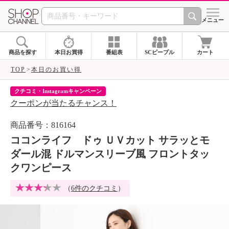
SHOP CHANNEL 
メニュー
商品を探す
本日お買得
番組表
SCピープル
カート
TOP
本日のお買い得
クチコミ・Instagramキャンペーン
ネ
クーポンが当たるチャンス！
ネ
商品番号：816164
ココンライフ ドゥ ＵＶカット サラッとモ
ダール混 ドルマンスリーブ風 フロントタッ
クワンピース
（
6件のクチコミ
）