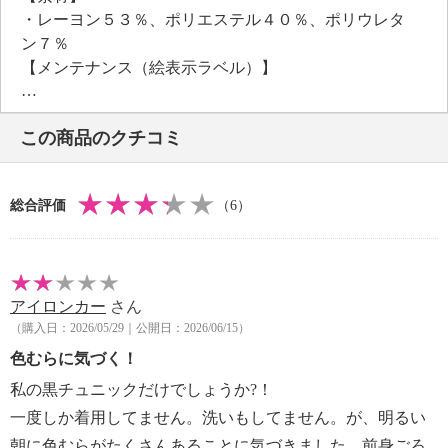
・レーヨン５３％、ポリエステル４０％、ポリウレタ
ン７％
【メンテナンス（絵表示ラベル）】
・洗濯機：可
・漂白処理：塩素系・酸素系漂白不可
この商品のクチコミ
・タンブル乾燥：不可
・自然乾燥：日陰の吊り干し
・アイロン仕上げ：可（低温）
総合評価
（6）
・ドライクリーニング：石油系ドライクリーニング可
【メンテナンス（ケアラベル）】
・長時間照射による変退色注意
・水や汗などによる色落ち、色移り注意
アイロンカー
さん
・摩擦による色落ち、色移り注意
（購入日：2026/05/29｜公開日：2026/06/15）
・ネット使用
【原産国（地）】
色むらに気づく！
・日本製
私の黒チュニックだけでしょうか?！
一度しか着用してません。洗いもしてません。が、明るい
朝に色むらがたくさんあることに気づきました。前身ごろ