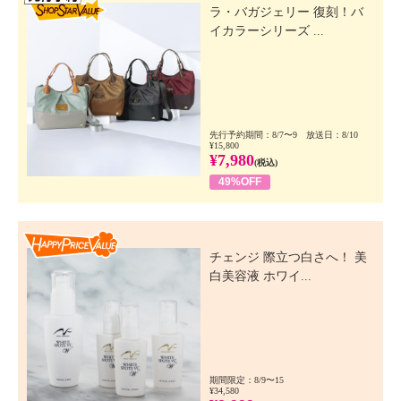
ラ・バガジェリー 復刻！バ
イカラーシリーズ ...
先行予約期間：8/7〜9 放送日：8/10
¥15,800
¥7,980
(税込)
49%OFF
Happy Price Value
チェンジ 際立つ白さへ！ 美
白美容液 ホワイ...
期間限定：8/9〜15
¥34,580