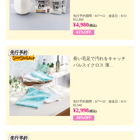
先行予約期間：8/7〜12 放送日：8/13
¥12,800
¥4,980
(税込)
61%OFF
先行SSV
長い毛足で汚れをキャッチ
パルスイクロス 薄...
先行予約期間：8/7〜10 放送日：8/11
¥5,940
¥2,998
(税込)
49%OFF
先行SSV