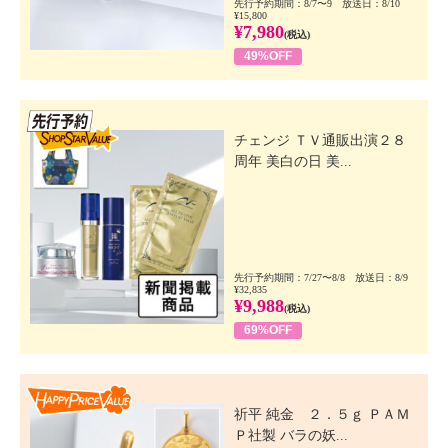
先行予約期間：8/7〜9 放送日：8/10
¥15,800
¥7,980
(税込)
49%OFF
先行SSV
チェンジ ＴＶ通販出演２８
周年 美白の日 美...
先行予約期間：7/27〜8/8 放送日：8/9
¥32,835
¥9,988
(税込)
69%OFF
Happy Price Value
祈平 純金 ２．５ｇ ＰＡＭ
Ｐ社製 バラの妖...