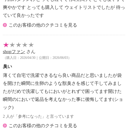
片面１時間くらいずつ全体に日が当たるように両面
爽やかです とっても購入して ウェイトリストでしたが 待っ
を干してください。
ていて良かったです
＜収納と保管の方法＞
このお客様の他のクチコミを見る
・湿気の少ない場所に、敷きふとんは下に、掛けふと
んは上に収納してください。
・しばらく使わないときは、一度日に干してから、カ
バーやシーツをはずし、
shopファン
さん
湿気の少ない場所に保管してください。
（購入日：2026/04/30｜公開日：2026/06/03）
・ダニやカビを防ぐため、使わない間でも、ふとんは
臭い
ときどき日に干し、保管場所も乾燥してください。
また、防虫剤のご使用をおすすめします。（防虫剤
薄くて自宅で洗濯できるなら良い商品だと思いましたが袋
に表示されている注意事項を守ってください）
を開けた瞬間に生卵のような獣臭さを感じて干してみまし
＜洗濯時の注意＞
たがだめで洗濯してもにおいがとれずで困ってます開けた
・コインランドリー等での洗濯は、生地の傷みや破
瞬間のにおいで返品を考えなかった事に後悔してます(ショ
損、詰めものの片寄り等が発生する
ック)
場合がありますので、ご注意ください。
・ドラム式洗濯機では洗えない場合があります。詳し
2 人が「参考になった」と言っています
くは洗濯機の取扱説明書をご確認ください。
このお客様の他のクチコミを見る