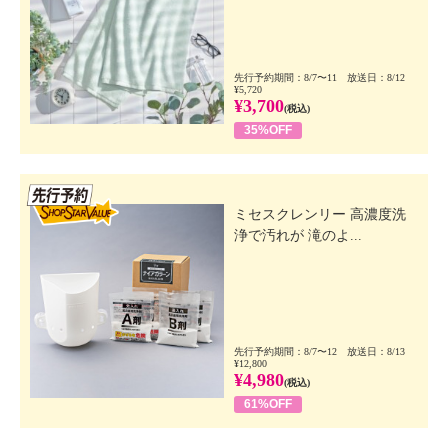
先行予約期間：8/7〜11 放送日：8/12
¥5,720
¥3,700
(税込)
35%OFF
先行SSV
ミセスクレンリー 高濃度洗
浄で汚れが 滝のよ...
先行予約期間：8/7〜12 放送日：8/13
¥12,800
¥4,980
(税込)
61%OFF