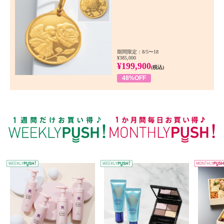
期間限定：8/5〜18
¥385,000
¥199,900
(税込)
48%OFF
WEEKLY PUSH
W