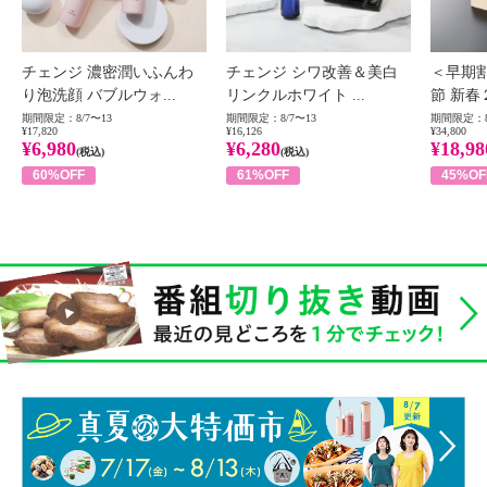
チェンジ 濃密潤いふんわ
チェンジ シワ改善＆美白
＜早期
り泡洗顔 バブルウォ...
リンクルホワイト ...
節 新春
期間限定：8/7〜13
期間限定：8/7〜13
期間限定：8
¥17,820
¥16,126
¥34,800
¥6,980
¥6,280
¥18,98
(税込)
(税込)
60%OFF
61%OFF
45%OF