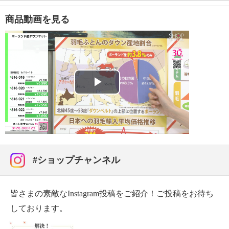
・洗濯機：可
・漂白処理：塩素系・酸素系漂白不可
商品動画を見る
・タンブル乾燥：不可
・自然乾燥：吊り干し
・アイロン仕上げ：不可
・ドライクリーニング：石油系ドライクリーニング可
【メンテナンス（ケアラベル）】
・洗濯機の取扱説明書に従う
Play
・高水位で単独で洗う
・洗濯ネット使用
Video
・中性洗剤使用
【使用上の注意】
＜使い方と注意＞
#ショップチャンネル
・ふとんがわ地の傷みや汚れを防ぐため、カバーやシ
ーツを掛けてお使いください。
カバーやシーツはこまめに洗濯してください。
皆さまの素敵なInstagram投稿をご紹介！ご投稿をお待ち
・小さな穴でも羽毛が飛び出しますので、絶対に針
しております。
や、安全ピンで襟カバーなどを付けないでください。
・ふとんがわ地や縫い目などから羽毛が出てくること