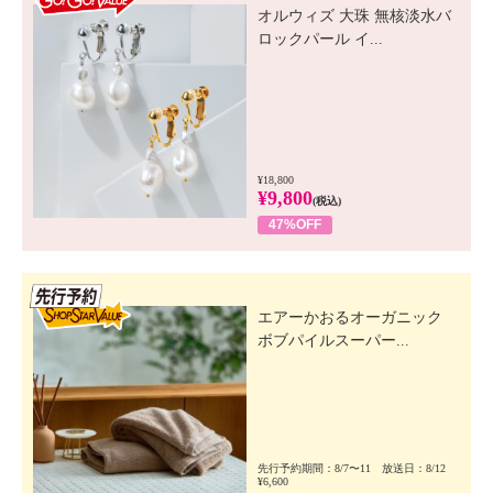
オルウィズ 大珠 無核淡水バ
ロックパール イ...
¥18,800
¥9,800
(税込)
47%OFF
先行SSV
エアーかおるオーガニック
ボブパイルスーパー...
先行予約期間：8/7〜11 放送日：8/12
¥6,600