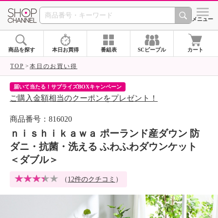
SHOP CHANNEL 
メニュー
商品を探す
本日お買得
番組表
SCピープル
カート
TOP
本日のお買い得
届いて当たる！サプライズBOXキャンペーン
ク
ご購入金額相当のクーポンをプレゼント！
ク
商品番号：816020
ｎｉｓｈｉｋａｗａ ポーランド産ダウン 防
ダニ・抗菌・洗える ふわふわダウンケット
＜ダブル＞
（
12件のクチコミ
）