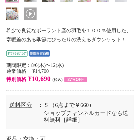
希少で良質なポーランド産の羽毛を１００％使用した、
寒暖差のある季節にぴったりの洗えるダウンケット！
期間限定：8/6(木)〜12(水)
通常価格 ¥14,700
¥10,690
特別価格
27%OFF
(税込)
送料区分
： S
（6点まで￥660）
ショップチャンネルカードなら送
料無料［
詳細
］
返品・交換
：可