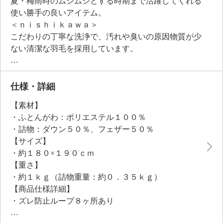
夏・梅雨時のムシムシとする時期まで活躍してくれる
使い勝手の良いアイテム。
＜ｎｉｓｈｉｋａｗａ＞
こだわりの丁寧な洗浄で、汚れや臭いの原因物質が少
ない清潔な羽毛を採用しています。
側生地は軽量な生地に、ピーチスキン加工をほどこし
ているのでなめらかな使い心地で、羽毛のふかふか感
を楽しめます。また側生地は抗菌加工をほどこしてお
仕様・詳細
り、さらに高密度の防ダニ仕様なのもうれしいポイン
【素材】
ト。
・ふとんがわ：ポリエステル１００％
冬用の羽毛ふとんに比べ一回りスマートなサイズなの
・詰物：ダウン５０％、フェザー５０％
でより涼しく、取り扱いもラクラク。ご家庭の洗濯機
【サイズ】
でじゃぶじゃぶ洗えるので（ネット使用）、汗をかく
・約１８０×１９０ｃｍ
時期にも清潔に使えます。
【重さ】
・約１ｋｇ（詰物重量：約０．３５ｋｇ）
【商品仕様詳細】
・ズレ防止ループ８ヶ所あり
【メンテナンス（絵表示ラベル）】