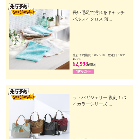
先行SSV
長い毛足で汚れをキャッチ
パルスイクロス 薄...
先行予約期間：8/7〜10 放送日：8/11
¥5,940
¥2,998
(税込)
49%OFF
先行SSV
ラ・バガジェリー 復刻！バ
イカラーシリーズ ...