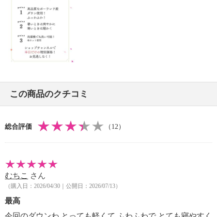
がありますが、使用上問題はありません。
・羽毛は季節や環境、使用状況により臭うことがあり
ます。臭いが気になる場合は、
ふとんを折りたたんで臭気を押し出し、新しい空気
と入れ替えて、３〜４時間、
日に干してからお使いください。（臭いが残ってい
る場合はこれを繰り返してください）
・ふとんは日に干すか、ふとん乾燥機をご使用くださ
この商品のクチコミ
い。
・ご使用やお洗濯により、詰めものの羽毛が片寄る恐
れがありますので、
総合評価
（12）
軽く手で均等になるようにほぐしてください。
＜干し方＞
・ふとんがわ地の傷みや汚れを防ぐため、カバーやシ
ーツでおおって干してください。
むちこ
さん
・ふとんがわ地や詰めものを傷めるおそれがあります
（購入日：2026/04/30｜公開日：2026/07/13）
ので、ふとん叩きなどで強く叩かないでください。
最高
・月に１〜２回、天気のよい乾燥した日の午前１０時
から午後３時ごろまでに、
今回のダウンわ とっても軽くて ふわふわで とても寝やすく