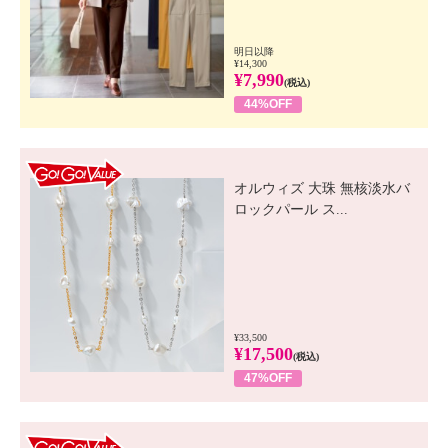
明日以降
¥14,300
¥7,990
(税込)
44%OFF
GO! GO! VALUE
オルウィズ 大珠 無核淡水バ
ロックパール ス...
¥33,500
¥17,500
(税込)
47%OFF
GO! GO! VALUE