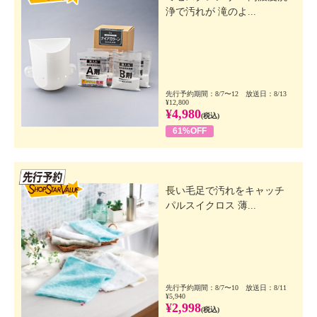
浄で汚れが 滝のよ...
先行予約期間：8/7〜12 放送日：8/13
¥12,800
¥4,980
(税込)
61%OFF
先行SSV
長い毛足で汚れをキャッチ
パルスイクロス 薄...
先行予約期間：8/7〜10 放送日：8/11
¥5,940
¥2,998
(税込)