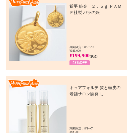
祈平 純金 ２．５ｇ ＰＡＭ
Ｐ社製 バラの妖...
期間限定：8/5〜18
¥385,000
¥199,900
(税込)
48%OFF
Happy Price Value
キュアフォルテ 髪と頭皮の
老舗サロン開発 し...
期間限定：8/1〜7
¥13,200