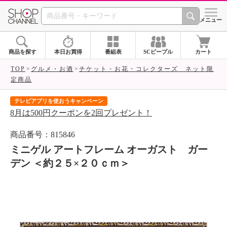
SHOP CHANNEL 
メニュー
商品を探す
本日お買得
番組表
SCピープル
カート
TOP
グルメ・お酒
チケット・お花・コレクターズ ネット限
定商品
テレビアプリを使おうキャンペーン
届
8月は500円クーポンを2回プレゼント！
ご
商品番号：815846
ミニゲル アートフレーム オーガスト ガー
デン ＜約２５×２０ｃｍ＞