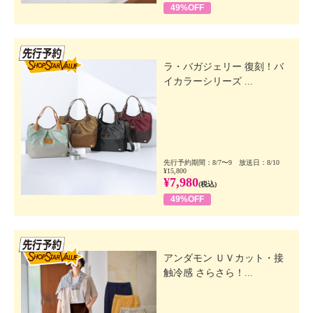
49%OFF
先行SSV
ラ・バガジェリー 復刻！バ
イカラーシリーズ ...
先行予約期間：8/7〜9 放送日：8/10
¥15,800
¥7,980
(税込)
49%OFF
先行SSV
アンダモン ＵＶカット・接
触冷感 さらさら！...