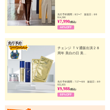
先行予約期間：8/2〜7 放送日：8/8
¥14,300
¥7,990
(税込)
44%OFF
先行SSV
チェンジ ＴＶ通販出演２８
周年 美白の日 美...
先行予約期間：7/27〜8/8 放送日：8/9
¥32,835
¥9,988
(税込)
69%OFF
Happy Price Value