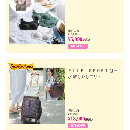
明日以降
¥10,890
¥5,990
(税込)
44%OFF
SHOP STAR VALUE
ＥＬＬＥ ＳＰＯＲＴ はっ
水 取り外してリュ...
明日以降
¥44,000
¥18,900
(税込)
57%OFF