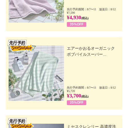
先行予約期間：8/7〜11 放送日：8/12
¥7,590
¥4,930
(税込)
35%OFF
先行SSV
エアーかおるオーガニック
ボブパイルスーパー...
先行予約期間：8/7〜11 放送日：8/12
¥5,720
¥3,700
(税込)
35%OFF
先行SSV
ミセスクレンリー 高濃度洗