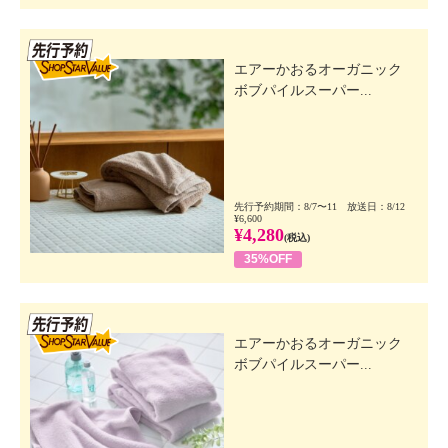
先行SSV
エアーかおるオーガニック
ボブパイルスーパー...
先行予約期間：8/7〜11 放送日：8/12
¥6,600
¥4,280
(税込)
35%OFF
先行SSV
エアーかおるオーガニック
ボブパイルスーパー...