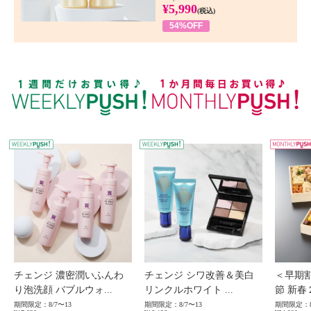
¥5,990
(税込)
54%OFF
WEEKLY PUSH
W
チェンジ 濃密潤いふんわ
チェンジ シワ改善＆美白
＜早期
り泡洗顔 バブルウォ...
リンクルホワイト ...
節 新春
期間限定：8/7〜13
期間限定：8/7〜13
期間限定：8