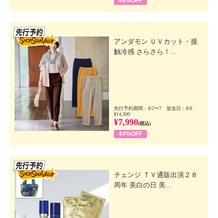
49%OFF
先行SSV
アンダモン ＵＶカット・接
触冷感 さらさら！...
先行予約期間：8/2〜7 放送日：8/8
¥14,300
¥7,990
(税込)
44%OFF
先行SSV
チェンジ ＴＶ通販出演２８
周年 美白の日 美...