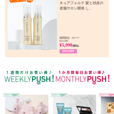
キュアフォルテ 髪と頭皮の
老舗サロン開発 し...
期間限定：8/1〜7
¥13,200
¥5,990
(税込)
54%OFF
WEEKLY PUSH
W