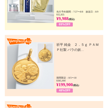
先行予約期間：7/27〜8/8 放送日：8/9
¥32,835
¥9,988
(税込)
69%OFF
Happy Price Value
祈平 純金 ２．５ｇ ＰＡＭ
Ｐ社製 バラの妖...
期間限定：8/5〜18
¥385,000
¥199,900
(税込)
48%OFF
Happy Price Value