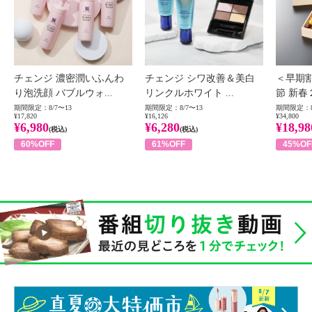
チェンジ 濃密潤いふんわ
チェンジ シワ改善＆美白
＜早期
り泡洗顔 バブルウォ...
リンクルホワイト ...
節 新春
期間限定：8/7〜13
期間限定：8/7〜13
期間限定：8
¥17,820
¥16,126
¥34,800
¥6,980
¥6,280
¥18,98
(税込)
(税込)
60%OFF
61%OFF
45%OF