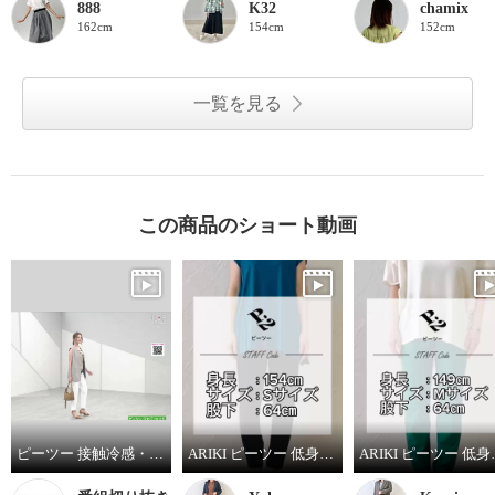
888
K32
chamix
162cm
154cm
152cm
一覧を見る
この商品のショート動画
ピーツー 接触冷感・吸水速乾 多機能ストレッチ ゆったりすっきり アンクルパンツ ＜股下６４ｃｍ＞
ARIKI ピーツー 低身長スタッフがはいてみました！
ARIKI ピー