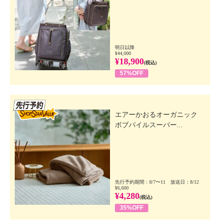
明日以降
¥44,000
¥18,900
(税込)
57%OFF
先行SSV
エアーかおるオーガニック
ボブパイルスーパー...
先行予約期間：8/7〜11 放送日：8/12
¥6,600
¥4,280
(税込)
35%OFF