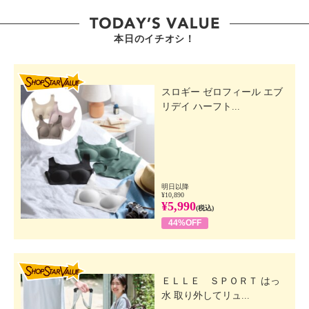
本日のイチオシ！
SHOP STAR VALUE
スロギー ゼロフィール エブ
リデイ ハーフト...
明日以降
¥10,890
¥5,990
(税込)
44%OFF
SHOP STAR VALUE
ＥＬＬＥ ＳＰＯＲＴ はっ
水 取り外してリュ...