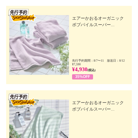
先行SSV
エアーかおるオーガニック
ボブパイルスーパー...
先行予約期間：8/7〜11 放送日：8/12
¥7,590
¥4,930
(税込)
35%OFF
先行SSV
エアーかおるオーガニック
ボブパイルスーパー...