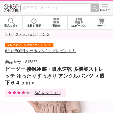
SHOP CHANNEL 
メニュー
商品を探す
本日お買得
番組表
SCピープル
カート
TOP
ファッション
パンツ
テレビアプリを使おうキャンペーン
届
8月は500円クーポンを2回プレゼント！
ご
商品番号：815837
ピーツー 接触冷感・吸水速乾 多機能ストレ
ッチ ゆったりすっきり アンクルパンツ ＜股
下６４ｃｍ＞
（
54件のクチコミ
）