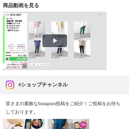
・タンブル乾燥：不可
商品動画を見る
・自然乾燥：日陰の吊り干し
・アイロン仕上げ：可（低温）
・ドライクリーニング：石油系ドライクリーニング可
【メンテナンス（ケアラベル）】
・長時間照射による変退色注意
・水や汗などによる色落ち、色移り注意
Play
・摩擦による色落ち、色移り注意
・過度な力をかけない
Video
・ネット使用
【個体差あり】
・個体差あり
#ショップチャンネル
【原産国（地）】
・日本製
皆さまの素敵なInstagram投稿をご紹介！ご投稿をお待ち
しております。