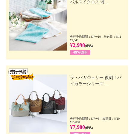
パルスイクロス 薄...
先行予約期間：8/7〜10 放送日：8/11
¥5,940
¥2,998
(税込)
49%OFF
先行SSV
ラ・バガジェリー 復刻！バ
イカラーシリーズ ...
先行予約期間：8/7〜9 放送日：8/10
¥15,800
¥7,980
(税込)