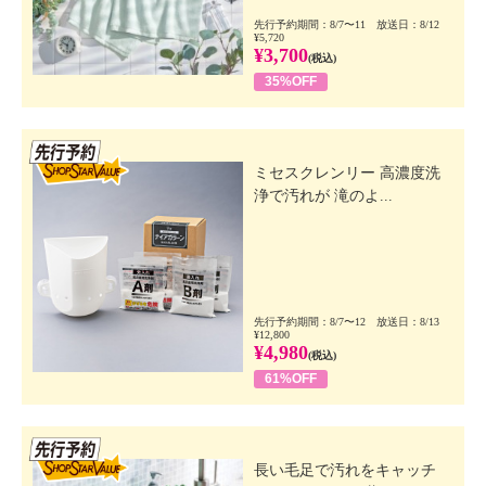
先行予約期間：8/7〜11 放送日：8/12
¥5,720
¥3,700
(税込)
35%OFF
先行SSV
ミセスクレンリー 高濃度洗
浄で汚れが 滝のよ...
先行予約期間：8/7〜12 放送日：8/13
¥12,800
¥4,980
(税込)
61%OFF
先行SSV
長い毛足で汚れをキャッチ