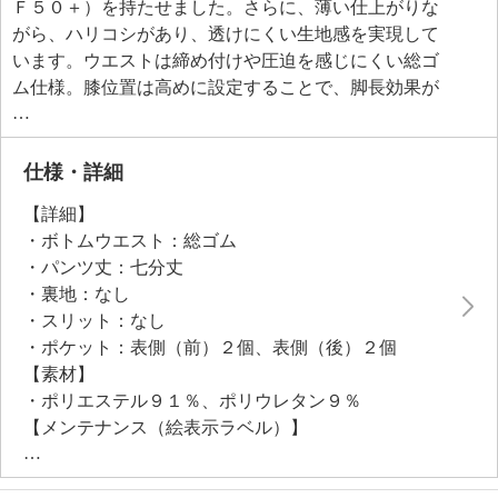
Ｆ５０＋）を持たせました。さらに、薄い仕上がりな
がら、ハリコシがあり、透けにくい生地感を実現して
います。ウエストは締め付けや圧迫を感じにくい総ゴ
ム仕様。膝位置は高めに設定することで、脚長効果が
期待できます。１６５ｃｍ以下の身長の方におすすめ
の股下を６４ｃｍに設定しました。
仕様・詳細
●普段と同じサイズをおすすめ
【詳細】
・ボトムウエスト：総ゴム
・パンツ丈：七分丈
・裏地：なし
・スリット：なし
・ポケット：表側（前）２個、表側（後）２個
【素材】
・ポリエステル９１％、ポリウレタン９％
【メンテナンス（絵表示ラベル）】
・洗濯機：可
・漂白処理：塩素系・酸素系漂白不可