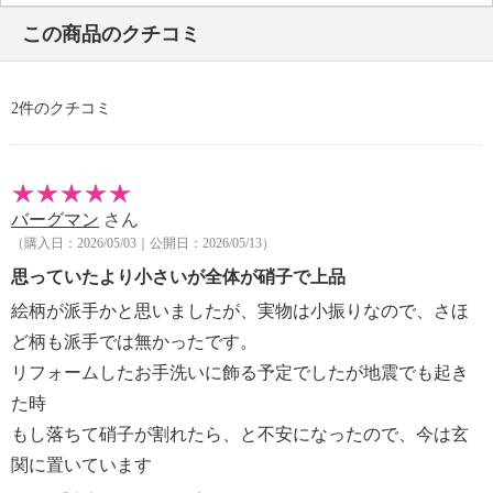
・取扱説明書
この商品のクチコミ
【保証（有無）、保証期間】
・なし
2件のクチコミ
バーグマン
さん
（購入日：2026/05/03｜公開日：2026/05/13）
思っていたより小さいが全体が硝子で上品
絵柄が派手かと思いましたが、実物は小振りなので、さほ
ど柄も派手では無かったです。
リフォームしたお手洗いに飾る予定でしたが地震でも起き
た時
もし落ちて硝子が割れたら、と不安になったので、今は玄
関に置いています