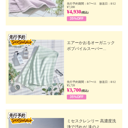
先行予約期間：8/7〜11 放送日：8/12
¥7,590
¥4,930
(税込)
35%OFF
先行SSV
エアーかおるオーガニック
ボブパイルスーパー...
先行予約期間：8/7〜11 放送日：8/12
¥5,720
¥3,700
(税込)
35%OFF
先行SSV
ミセスクレンリー 高濃度洗
浄で汚れが 滝のよ...