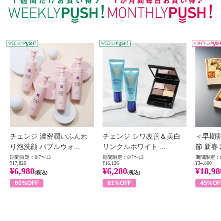
WEEKLY PUSH
W
チェンジ 濃密潤いふんわ
チェンジ シワ改善＆美白
＜早期
り泡洗顔 バブルウォ...
リンクルホワイト ...
節 新春
期間限定：8/7〜13
期間限定：8/7〜13
期間限定：8
¥17,820
¥16,126
¥34,800
¥6,980
¥6,280
¥18,98
(税込)
(税込)
60%OFF
61%OFF
45%OF