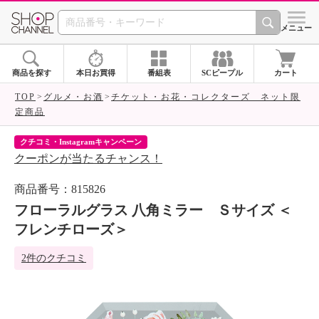
SHOP CHANNEL 
メニュー
商品を探す
本日お買得
番組表
SCピープル
カート
TOP
グルメ・お酒
チケット・お花・コレクターズ ネット限
定商品
ネットデビューキャンペーン
ネットで初めてご購入の方1,000円割引
商品番号：815826
フローラルグラス 八角ミラー Ｓサイズ ＜
フレンチローズ＞
2件のクチコミ