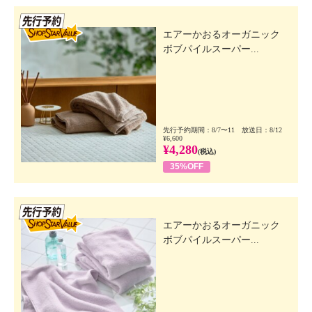
先行SSV
エアーかおるオーガニック
ボブパイルスーパー...
先行予約期間：8/7〜11 放送日：8/12
¥6,600
¥4,280
(税込)
35%OFF
先行SSV
エアーかおるオーガニック
ボブパイルスーパー...