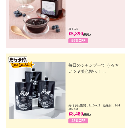
¥14,520
¥5,890
(税込)
59%OFF
先行SSV
毎日のシャンプーで うるお
いツヤ美色髪へ！ ...
先行予約期間：8/10〜13 放送日：8/14
¥16,434
¥8,480
(税込)
48%OFF