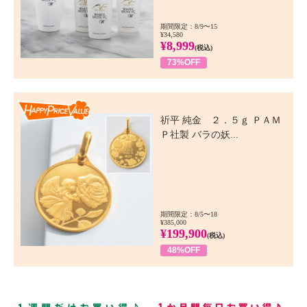
期間限定：8/9〜15
¥34,580
¥8,999
(税込)
73%OFF
Happy Price Value
祈平 純金 ２．５ｇ ＰＡＭ
Ｐ社製 バラの妖...
期間限定：8/5〜18
¥385,000
¥199,900
(税込)
48%OFF