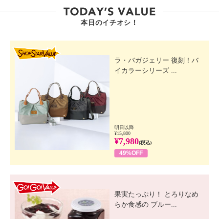
本日のイチオシ！
SHOP STAR VALUE
ラ・バガジェリー 復刻！バ
イカラーシリーズ ...
明日以降
¥15,800
¥7,980
(税込)
49%OFF
GO! GO! VALUE
果実たっぷり！ とろりなめ
らか食感の ブルー...