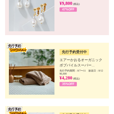
¥9,800
(税込)
47%OFF
SSV先行
先行予約受付中
エアーかおるオーガニック
ボブパイルスーパー...
先行予約期間：8/7〜11 放送日：8/12
¥6,600
¥4,280
(税込)
35%OFF
SSV先行