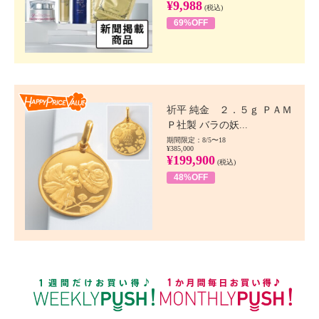
¥9,988
(税込)
69%OFF
Happy Price value
祈平 純金 ２．５ｇ ＰＡＭ
Ｐ社製 バラの妖...
期間限定：8/5〜18
¥385,000
¥199,900
(税込)
48%OFF