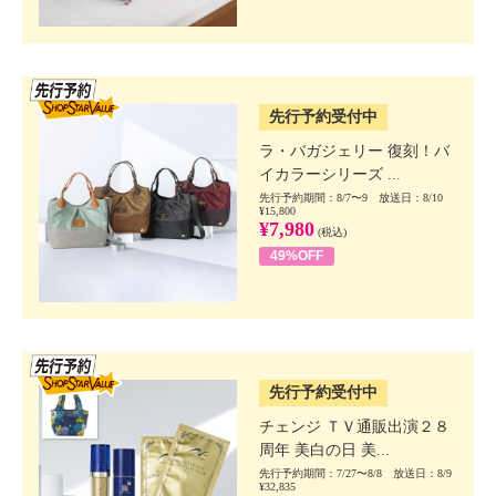
SSV先行
先行予約受付中
ラ・バガジェリー 復刻！バ
イカラーシリーズ ...
先行予約期間：8/7〜9 放送日：8/10
¥15,800
¥7,980
(税込)
49%OFF
SSV先行
先行予約受付中
チェンジ ＴＶ通販出演２８
周年 美白の日 美...
先行予約期間：7/27〜8/8 放送日：8/9
¥32,835