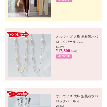
GO!GO! VALUE
オルウィズ 大珠 無核淡水バ
ロックパール ス...
¥33,500
¥17,500
(税込)
47%OFF
GO!GO! VALUE
オルウィズ 大珠 無核淡水バ
ロックパール イ...
¥18,800