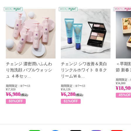
WEEKLY PUSH
W
チェンジ 濃密潤いふんわ
チェンジ シワ改善＆美白
＜早期
り泡洗顔 バブルウォッシ
リンクルホワイト ＢＢク
節 新
ュ ４本セッ...
リームＷ＆...
期間限定：8
¥34,800
期間限定：8/7〜13
期間限定：8/7〜13
¥18,98
¥17,820
¥16,126
¥6,980
¥6,280
45%OF
(税込)
(税込)
60%OFF
61%OFF