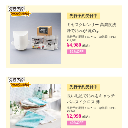
SSV先行
先行予約受付中
ミセスクレンリー 高濃度洗
浄で汚れが 滝のよ...
先行予約期間：8/7〜12 放送日：8/13
¥12,800
¥4,980
(税込)
61%OFF
SSV先行
先行予約受付中
長い毛足で汚れをキャッチ
パルスイクロス 薄...
先行予約期間：8/7〜10 放送日：8/11
¥5,940
¥2,998
(税込)
49%OFF