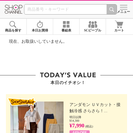
SHOP CHANNEL ショ
メニュー
商品を探す
本日お買得
番組表
SCピープル
カート
現在、お取扱いしていません。
本日のイチオシ！
SHOP STAR VALUE
アンダモン ＵＶカット・接
触冷感 さらさら！...
明日以降
¥14,300
¥7,990
(税込)
44%OFF