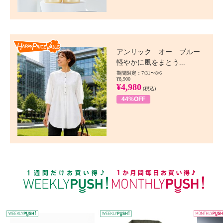
Happy Price value
アンリック オー ブルー
軽やかに風をまとう...
期間限定：7/31〜8/6
¥8,900
¥4,980
(税込)
44%OFF
WEEKLY PUSH
W