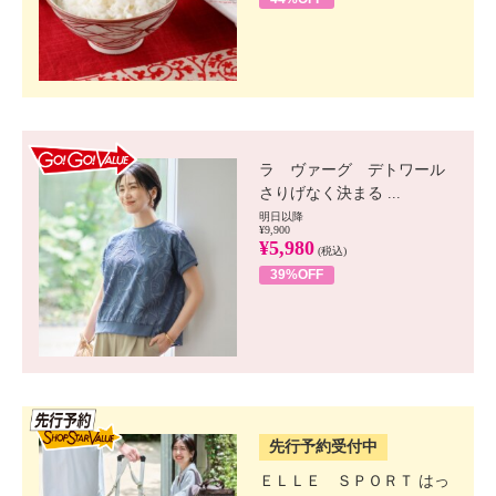
GO!GO! VALUE
ラ ヴァーグ デトワール
さりげなく決まる ...
明日以降
¥9,900
¥5,980
(税込)
39%OFF
SSV先行
先行予約受付中
ＥＬＬＥ ＳＰＯＲＴ はっ