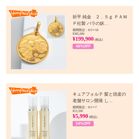
Happy Price value
祈平 純金 ２．５ｇ ＰＡＭ
Ｐ社製 バラの妖...
期間限定：8/5〜18
¥385,000
¥199,900
(税込)
48%OFF
Happy Price value
キュアフォルテ 髪と頭皮の
老舗サロン開発 し...
期間限定：8/1〜7
¥13,200
¥5,990
(税込)
54%OFF