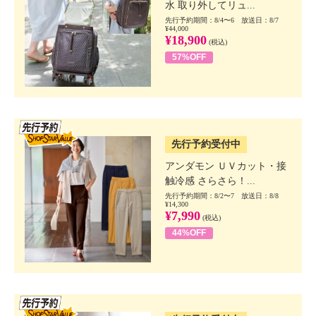
水 取り外してリュ...
先行予約期間：8/4〜6 放送日：8/7
¥44,000
¥18,900
(税込)
57%OFF
SSV先行
先行予約受付中
アンダモン ＵＶカット・接
触冷感 さらさら！...
先行予約期間：8/2〜7 放送日：8/8
¥14,300
¥7,990
(税込)
44%OFF
SSV先行