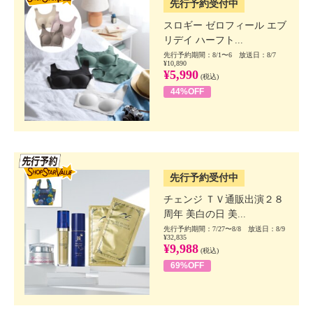
先行予約受付中
スロギー ゼロフィール エブ
リデイ ハーフト...
先行予約期間：8/1〜6 放送日：8/7
¥10,890
¥5,990
(税込)
44%OFF
SSV先行
先行予約受付中
チェンジ ＴＶ通販出演２８
周年 美白の日 美...
先行予約期間：7/27〜8/8 放送日：8/9
¥32,835
¥9,988
(税込)
69%OFF