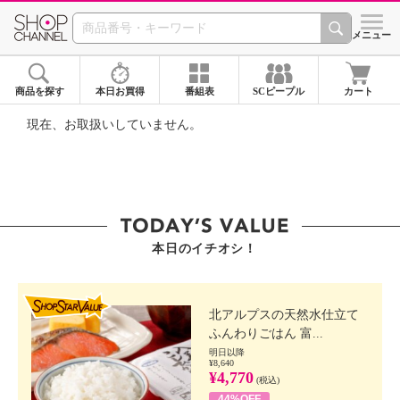
SHOP CHANNEL ショ
メニュー
商品を探す
本日お買得
番組表
SCピープル
カート
現在、お取扱いしていません。
本日のイチオシ！
SHOP STAR VALUE
北アルプスの天然水仕立て
ふんわりごはん 富...
明日以降
¥8,640
¥4,770
(税込)
44%OFF