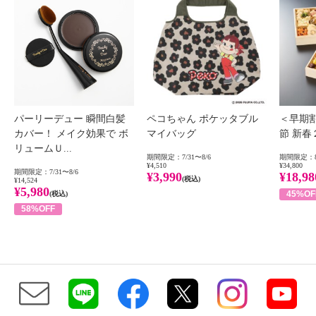
パーリーデュー 瞬間白髪
ペコちゃん ポケッタブル
＜早期
カバー！ メイク効果で ボ
マイバッグ
節 新
リュームＵ...
期間限定：7/31〜8/6
期間限定：8
¥4,510
¥34,800
期間限定：7/31〜8/6
¥3,990
¥18,98
(税込)
¥14,524
¥5,980
45%OF
(税込)
58%OFF