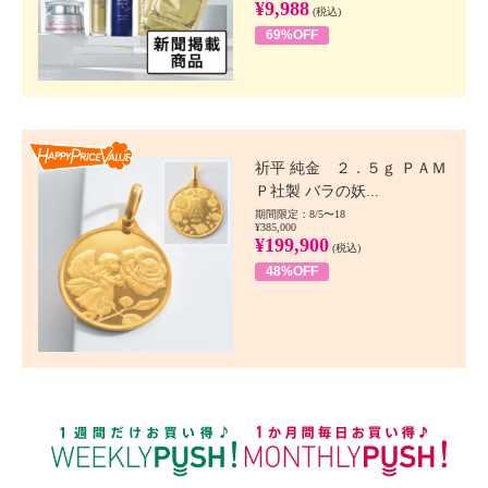
¥9,988
(税込)
69%OFF
Happy Price value
祈平 純金 ２．５ｇ ＰＡＭ
Ｐ社製 バラの妖...
期間限定：8/5〜18
¥385,000
¥199,900
(税込)
48%OFF