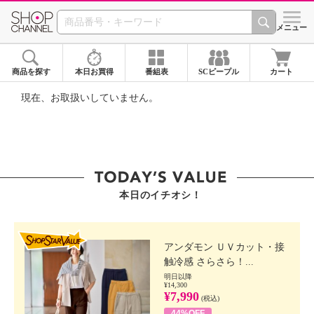
SHOP CHANNEL ショ
メニュー
商品を探す
本日お買得
番組表
SCピープル
カート
現在、お取扱いしていません。
本日のイチオシ！
SHOP STAR VALUE
アンダモン ＵＶカット・接
触冷感 さらさら！...
明日以降
¥14,300
¥7,990
(税込)
44%OFF