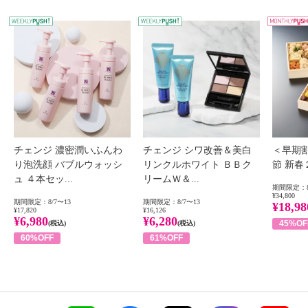
WEEKLY PUSH
W
チェンジ 濃密潤いふんわ
チェンジ シワ改善＆美白
＜早期
り泡洗顔 バブルウォッシ
リンクルホワイト ＢＢク
節 新
ュ ４本セッ...
リームＷ＆...
期間限定：8
¥34,800
期間限定：8/7〜13
期間限定：8/7〜13
¥18,98
¥17,820
¥16,126
¥6,980
¥6,280
45%OF
(税込)
(税込)
60%OFF
61%OFF