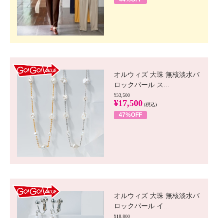
GO!GO! VALUE
オルウィズ 大珠 無核淡水バ
ロックパール ス...
¥33,500
¥17,500
(税込)
47%OFF
GO!GO! VALUE
オルウィズ 大珠 無核淡水バ
ロックパール イ...
¥18,800