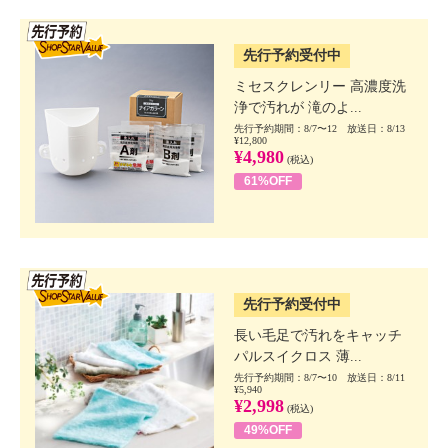
SSV先行
先行予約受付中
ミセスクレンリー 高濃度洗
浄で汚れが 滝のよ...
先行予約期間：8/7〜12 放送日：8/13
¥12,800
¥4,980
(税込)
61%OFF
SSV先行
先行予約受付中
長い毛足で汚れをキャッチ
パルスイクロス 薄...
先行予約期間：8/7〜10 放送日：8/11
¥5,940
¥2,998
(税込)
49%OFF