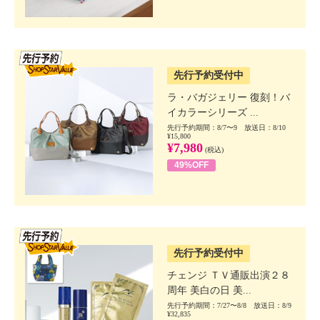
SSV先行
先行予約受付中
ラ・バガジェリー 復刻！バ
イカラーシリーズ ...
先行予約期間：8/7〜9 放送日：8/10
¥15,800
¥7,980
(税込)
49%OFF
SSV先行
先行予約受付中
チェンジ ＴＶ通販出演２８
周年 美白の日 美...
先行予約期間：7/27〜8/8 放送日：8/9
¥32,835