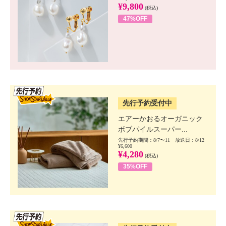
¥9,800
(税込)
47%OFF
SSV先行
先行予約受付中
エアーかおるオーガニック
ボブパイルスーパー...
先行予約期間：8/7〜11 放送日：8/12
¥6,600
¥4,280
(税込)
35%OFF
SSV先行